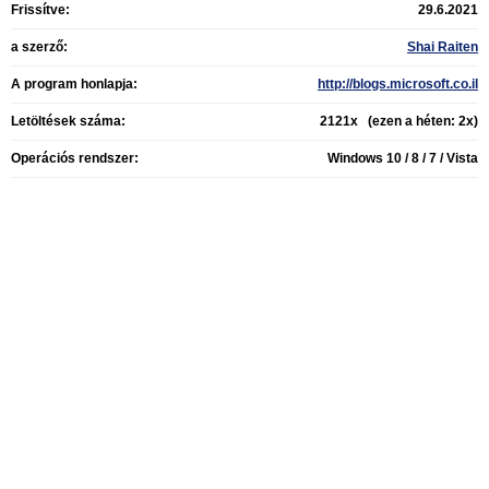
Frissítve:
29.6.2021
a szerző:
Shai Raiten
A program honlapja:
http://blogs.microsoft.co.il
Letöltések száma:
2121x (ezen a héten: 2x)
Operációs rendszer:
Windows 10 / 8 / 7 / Vista