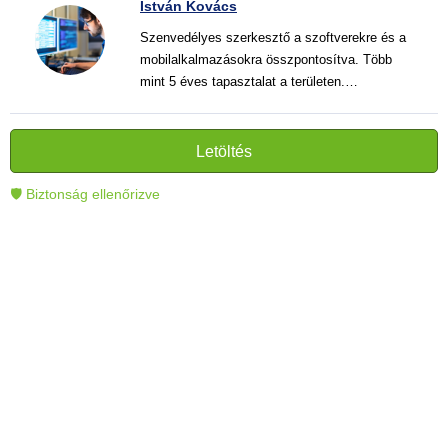
István Kovács
Szenvedélyes szerkesztő a szoftverekre és a
mobilalkalmazásokra összpontosítva. Több
mint 5 éves tapasztalat a területen.
Vélemények, útmutatók és hírek írása. Világos
és informatív szövegek alkotója, amelyek
segítik az olvasókat a modern technológia jobb
Letöltés
megértésében és használatában.
🛡 Biztonság ellenőrizve