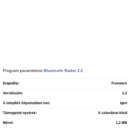
Program paraméterei
Bluetooth Radar
2.2
Engedély:
Freeware
Verziószám:
2.2
A telepítés folyamatban van:
Igen
Támogatott nyelvek:
A szlovákon kívül
Méret:
1,2 MB