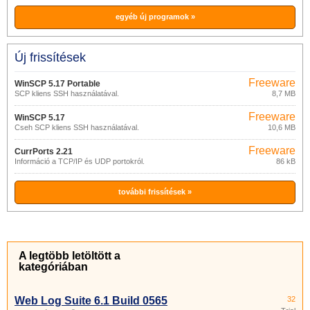
egyéb új programok »
Új frissítések
Freeware
WinSCP 5.17 Portable
SCP kliens SSH használatával.
8,7 MB
Freeware
WinSCP 5.17
Cseh SCP kliens SSH használatával.
10,6 MB
Freeware
CurrPorts 2.21
Információ a TCP/IP és UDP portokról.
86 kB
további frissítések »
A legtöbb letöltött a
kategóriában
Web Log Suite 6.1 Build 0565
32