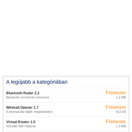
A legújabb a kategóriában
Freeware
Bluetooth Radar 2.2
Bluetooth-eszközök keresése
1,2 MB
Freeware
Winmail Opener 1.7
A winmail.dat fájlok megtekintése
413 kB
(mellékletek az MS Outlookból)
Freeware
Virtual Router 1.0
Virtuális WiFi hálózat
1,3 MB