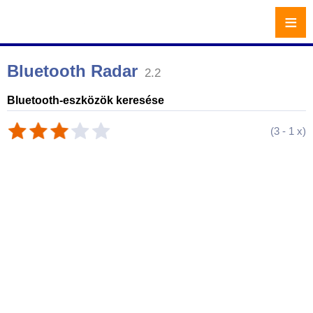
≡
Bluetooth Radar
2.2
Bluetooth-eszközök keresése
(
3
-
1
x)