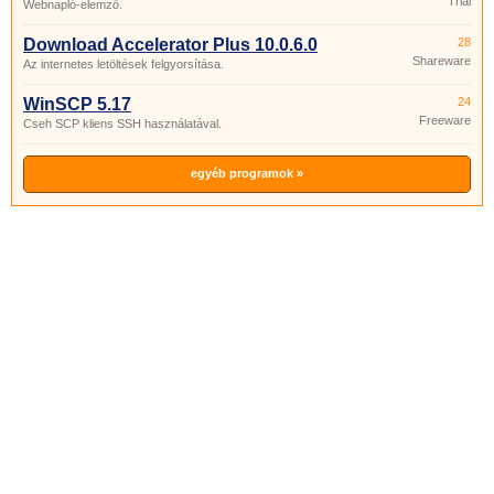
Trial
Webnapló-elemző.
Download Accelerator Plus 10.0.6.0
28
Shareware
Az internetes letöltések felgyorsítása.
WinSCP 5.17
24
Freeware
Cseh SCP kliens SSH használatával.
egyéb programok »