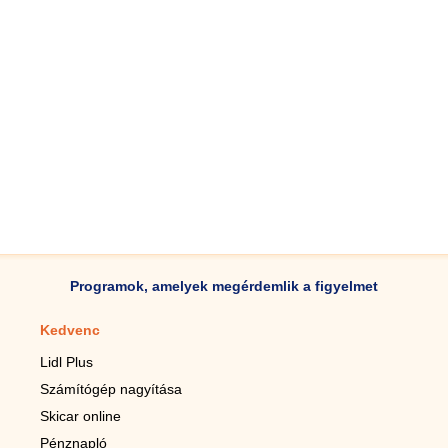
Programok, amelyek megérdemlik a figyelmet
Kedvenc
Mobilalkalmazások
Lidl Plus
Lépésszámláló mobilhoz
Számítógép nagyítása
Mobil-nagyító
Skicar online
TV távirányító
Pénznapló
Élő háttérképek mobilra