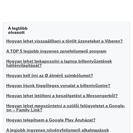
A legtöbb
olvasott
Hogyan lehet visszaállítani a törölt üzeneteket a Viberen?
A TOP 5 legjobb ingyenes zenefelismerő program
Hogyan lehet bekapcsolni a laptop billentyűzetének
háttérvilágítását?
Hogyan kell írni az Ø átmérő szimbólumot?
Hogyan írjunk függőleges vonalat a billentyűzetre?
Hogyan lehet letölteni a beszélgetést a Messengerből?
Hogyan lehet megszüntetni a szülői felügyeletet a Google-
on – Family Link?
Hogyan telepítsem a Google Play Áruházat?
A legjobb ingyenes növényfelismerő alkalmazások