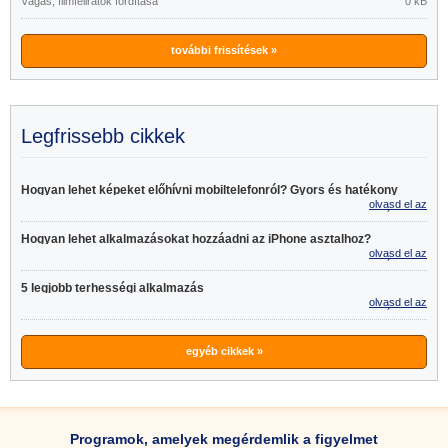
Vágás, filmfeliratok fordítása
0 kB
további frissítések »
Legfrissebb cikkek
Hogyan lehet képeket előhívni mobiltelefonról? Gyors és hatékony
olvasd el az
tippek
egészet >>
Hogyan lehet alkalmazásokat hozzáadni az iPhone asztalhoz?
olvasd el az
egészet >>
5 legjobb terhességi alkalmazás
olvasd el az
egészet >>
egyéb cikkek »
Programok, amelyek megérdemlik a figyelmet