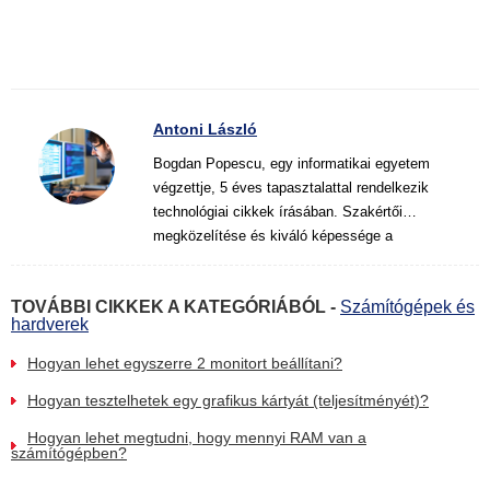
Antoni László
Bogdan Popescu, egy informatikai egyetem
végzettje, 5 éves tapasztalattal rendelkezik
technológiai cikkek írásában. Szakértői
megközelítése és kiváló képessége a
bonyolult témák magyarázatára világos és
hasznos nézőpontot kínál az olvasóknak a
TOVÁBBI CIKKEK A KATEGÓRIÁBÓL -
Számítógépek és
digitális technológia világában.
hardverek
Hogyan lehet egyszerre 2 monitort beállítani?
Hogyan tesztelhetek egy grafikus kártyát (teljesítményét)?
Hogyan lehet megtudni, hogy mennyi RAM van a
számítógépben?