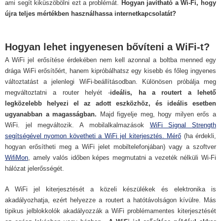
ami segít kiküszöbölni ezt a problémát.
Hogyan javítható a Wi-Fi, hogy
újra teljes mértékben használhassa internetkapcsolatát?
Hogyan lehet ingyenesen bővíteni a WiFi-t?
A WiFi jel erősítése érdekében nem kell azonnal a boltba menned egy
drága WiFi erősítőért, hanem kipróbálhatsz egy kisebb és főleg ingyenes
változtatást a jelenlegi WiFi-beállításodban. Különösen próbálja meg
megváltoztatni a router helyét -
ideális, ha a routert a lehető
legközelebb helyezi el az adott eszközhöz, és ideális esetben
ugyanabban a magasságban.
Majd figyelje meg, hogy milyen erős a
WiFi. jel megváltozik. A mobilalkalmazások
WiFi Signal Strength
segítségével nyomon követheti a WiFi jel kiterjesztés. Mérő
(ha érdekli,
hogyan erősítheti meg a WiFi jelet mobiltelefonjában) vagy a szoftver
WifiMon
, amely valós időben képes megmutatni a vezeték nélküli Wi-Fi
hálózat jelerősségét.
A WiFi jel kiterjesztését a közeli készülékek és elektronika is
akadályozhatja, ezért helyezze a routert a hatótávolságon kívülre. Más
tipikus jelblokkolók akadályozzák a WiFi problémamentes kiterjesztését