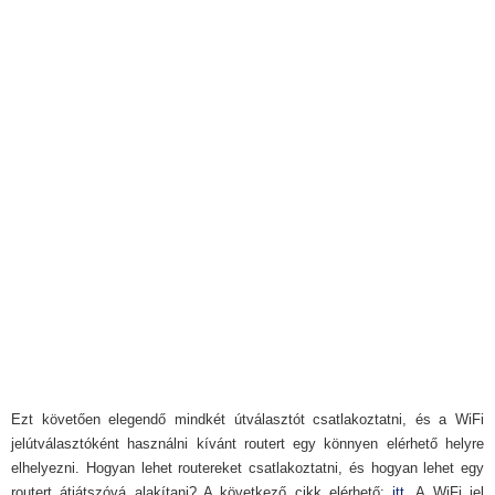
Ezt követően elegendő mindkét útválasztót csatlakoztatni, és a WiFi
jelútválasztóként használni kívánt routert egy könnyen elérhető helyre
elhelyezni. Hogyan lehet routereket csatlakoztatni, és hogyan lehet egy
routert átjátszóvá alakítani? A következő cikk elérhető:
itt
. A WiFi jel