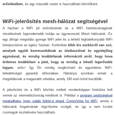
erősítésében
, és egy második router is használható bővítőként.
WiFi-jelerősítés mesh-hálózat segítségével
A házban a WiFi jel erősítésének és a WiFi hatótávolságának
növelésének legmodernebb módja az úgynevezett Mesh hálózatok. Ez
egy átfogó megoldás gyenge WiFi jelre és a lehető leghatékonyabb WiFi
kiterjesztésre az egész házban. Konkrétan
több kis eszközről van szó,
amelyek együtt kommunikálnak az útválasztóval és egyidejűleg
egymással, és mindig továbbítanak információt arról, hogy hova
érdemes továbbítani a jelet, hogy az mindig a lehető legerősebb
legyen.
erős> Így Ön mindig megbízható és egyenletes WiFi-
lefedettséget garantál otthonában. Hátránya azonban ennek a
megoldásnak a magasabb vételára, amely 190 euró körül kezdődik.
A jelerősítés és a WiFi bővítés mellett mindenképpen fontolóra kell
vennie az internetbiztonság kérdését is. Például a
program segítségével
megtudhatja, hogy valaki feltört-e téged. CommView for WiFi
, amely a
hálózatok forgalmának rögzítésére szolgál, és így a nem kívánt
csomagok észlelésére használható.