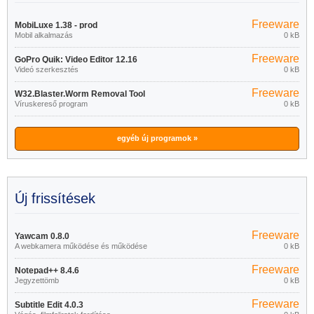
Freeware
MobiLuxe 1.38 - prod
Mobil alkalmazás
0 kB
Freeware
GoPro Quik: Video Editor 12.16
Videó szerkesztés
0 kB
Freeware
W32.Blaster.Worm Removal Tool
Víruskereső program
0 kB
1.0.0
egyéb új programok »
Új frissítések
Freeware
Yawcam 0.8.0
A webkamera működése és működése
0 kB
Freeware
Notepad++ 8.4.6
Jegyzettömb
0 kB
Freeware
Subtitle Edit 4.0.3