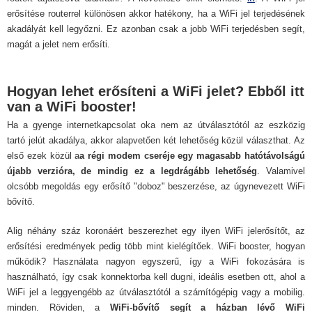
erősítése routerrel különösen akkor hatékony, ha a WiFi jel terjedésének
akadályát kell legyőzni. Ez azonban csak a jobb WiFi terjedésben segít,
magát a jelet nem erősíti.
Hogyan lehet erősíteni a WiFi jelet? Ebből itt
van a WiFi booster!
Ha a gyenge internetkapcsolat oka nem az útválasztótól az eszközig
tartó jelút akadálya, akkor alapvetően két lehetőség közül választhat. Az
első ezek közül a
a régi modem cseréje egy magasabb hatótávolságú
újabb verzióra, de mindig ez a legdrágább lehetőség
. Valamivel
olcsóbb megoldás egy erősítő "doboz" beszerzése, az úgynevezett WiFi
bővítő.
Alig néhány száz koronáért beszerezhet egy ilyen WiFi jelerősítőt, az
erősítési eredmények pedig több mint kielégítőek. WiFi booster, hogyan
működik? Használata nagyon egyszerű, így a WiFi fokozására is
használható, így csak konnektorba kell dugni, ideális esetben ott, ahol a
WiFi jel a leggyengébb az útválasztótól a számítógépig vagy a mobilig.
minden. Röviden, a
WiFi-bővítő segít a házban lévő WiFi