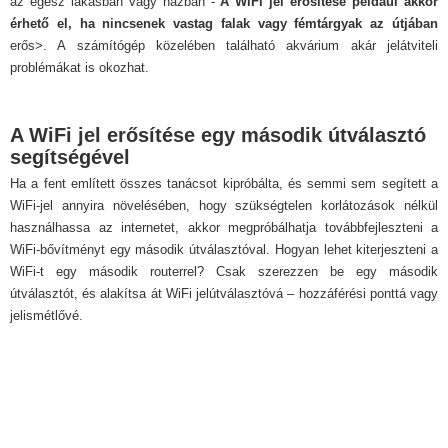
az egész lakásban vagy házban -
A WiFi jel erősítése például akkor
érhető el, ha nincsenek vastag falak vagy fémtárgyak az útjában
erős>. A számítógép közelében található akvárium akár jelátviteli
problémákat is okozhat.
A WiFi jel erősítése egy második útválasztó
segítségével
Ha a fent említett összes tanácsot kipróbálta, és semmi sem segített a
WiFi-jel annyira növelésében, hogy szükségtelen korlátozások nélkül
használhassa az internetet, akkor megpróbálhatja továbbfejleszteni a
WiFi-bővítményt egy második útválasztóval. Hogyan lehet kiterjeszteni a
WiFi-t egy második routerrel? Csak szerezzen be egy második
útválasztót, és alakítsa át WiFi jelútválasztóvá – hozzáférési ponttá vagy
jelismétlővé.