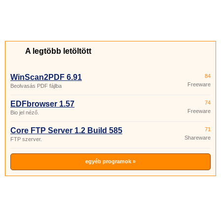
A legtöbb letöltött
WinScan2PDF 6.91
84
Freeware
Beolvasás PDF fájlba
EDFbrowser 1.57
74
Freeware
Bio jel néző.
Core FTP Server 1.2 Build 585
71
Shareware
FTP szerver.
egyéb programok »