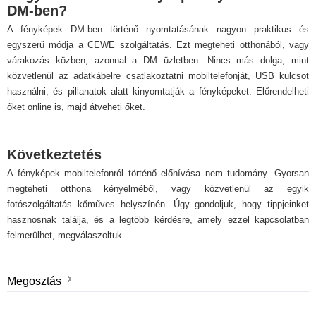
DM-ben?
A fényképek DM-ben történő nyomtatásának nagyon praktikus és
egyszerű módja a CEWE szolgáltatás. Ezt megteheti otthonából, vagy
várakozás közben, azonnal a DM üzletben. Nincs más dolga, mint
közvetlenül az adatkábelre csatlakoztatni mobiltelefonját, USB kulcsot
használni, és pillanatok alatt kinyomtatják a fényképeket. Előrendelheti
őket online is, majd átveheti őket.
Következtetés
A fényképek mobiltelefonról történő előhívása nem tudomány. Gyorsan
megteheti otthona kényelméből, vagy közvetlenül az egyik
fotószolgáltatás kőműves helyszínén. Úgy gondoljuk, hogy tippjeinket
hasznosnak találja, és a legtöbb kérdésre, amely ezzel kapcsolatban
felmerülhet, megválaszoltuk.
Megosztás