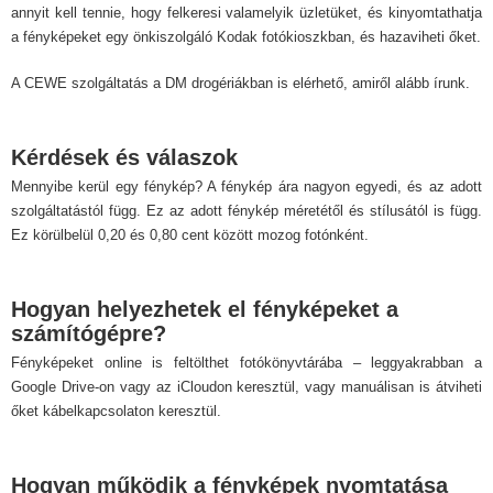
annyit kell tennie, hogy felkeresi valamelyik üzletüket, és kinyomtathatja
a fényképeket egy önkiszolgáló Kodak fotókioszkban, és hazaviheti őket.
A CEWE szolgáltatás a DM drogériákban is elérhető, amiről alább írunk.
Kérdések és válaszok
Mennyibe kerül egy fénykép? A fénykép ára nagyon egyedi, és az adott
szolgáltatástól függ. Ez az adott fénykép méretétől és stílusától is függ.
Ez körülbelül 0,20 és 0,80 cent között mozog fotónként.
Hogyan helyezhetek el fényképeket a
számítógépre?
Fényképeket online is feltölthet fotókönyvtárába – leggyakrabban a
Google Drive-on vagy az iCloudon keresztül, vagy manuálisan is átviheti
őket kábelkapcsolaton keresztül.
Hogyan működik a fényképek nyomtatása