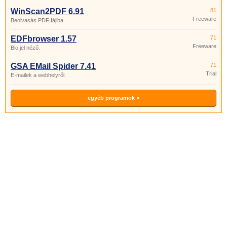
WinScan2PDF 6.91
81
Freeware
Beolvasás PDF fájlba
EDFbrowser 1.57
71
Freeware
Bio jel néző.
GSA EMail Spider 7.41
71
Trial
E-mailek a webhelyről.
egyéb programok »