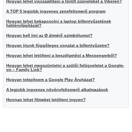
Hogyan lehet visszaállítani a törölt üzeneteket a Viberen?
A TOP 5 legjobb ingyenes zenefelismerő program
Hogyan lehet bekapcsolni a laptop billentyűzetének
háttérvilágítását?
Hogyan kell írni az Ø átmérő szimbólumot?
Hogyan írjunk függőleges vonalat a billentyűzetre?
Hogyan lehet letölteni a beszélgetést a Messengerből?
Hogyan lehet megszüntetni a szülői felügyeletet a Google-
on – Family Link?
Hogyan telepítsem a Google Play Áruházat?
A legjobb ingyenes növényfelismerő alkalmazások
Honnan lehet filmeket letölteni ingyen?