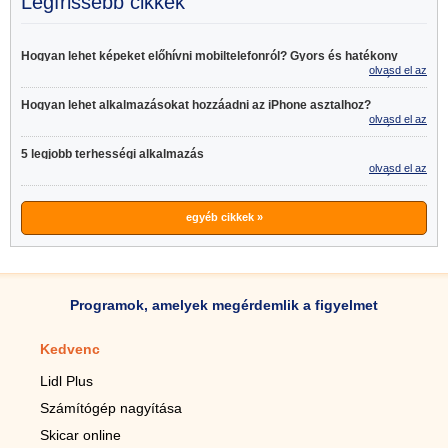
Legfrissebb cikkek
Hogyan lehet képeket előhívni mobiltelefonról? Gyors és hatékony
olvasd el az
tippek
egészet >>
Hogyan lehet alkalmazásokat hozzáadni az iPhone asztalhoz?
olvasd el az
egészet >>
5 legjobb terhességi alkalmazás
olvasd el az
egészet >>
egyéb cikkek »
Programok, amelyek megérdemlik a figyelmet
Kedvenc
Mobilalkalmazások
Lidl Plus
Lépésszámláló mobilhoz
Számítógép nagyítása
Mobil-nagyító
Skicar online
TV távirányító