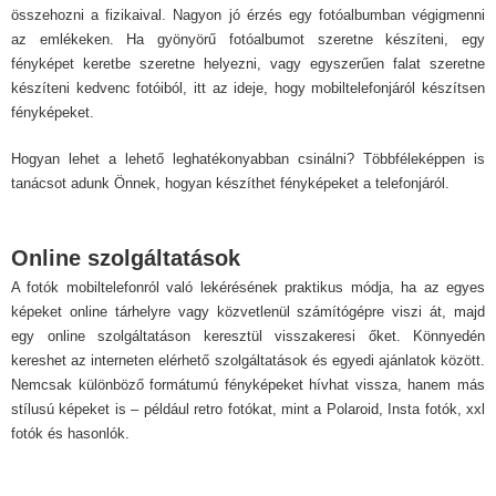
összehozni a fizikaival. Nagyon jó érzés egy fotóalbumban végigmenni
az emlékeken. Ha gyönyörű fotóalbumot szeretne készíteni, egy
fényképet keretbe szeretne helyezni, vagy egyszerűen falat szeretne
készíteni kedvenc fotóiból, itt az ideje, hogy mobiltelefonjáról készítsen
fényképeket.
Hogyan lehet a lehető leghatékonyabban csinálni? Többféleképpen is
tanácsot adunk Önnek, hogyan készíthet fényképeket a telefonjáról.
Online szolgáltatások
A fotók mobiltelefonról való lekérésének praktikus módja, ha az egyes
képeket online tárhelyre vagy közvetlenül számítógépre viszi át, majd
egy online szolgáltatáson keresztül visszakeresi őket. Könnyedén
kereshet az interneten elérhető szolgáltatások és egyedi ajánlatok között.
Nemcsak különböző formátumú fényképeket hívhat vissza, hanem más
stílusú képeket is – például retro fotókat, mint a Polaroid, Insta fotók, xxl
fotók és hasonlók.