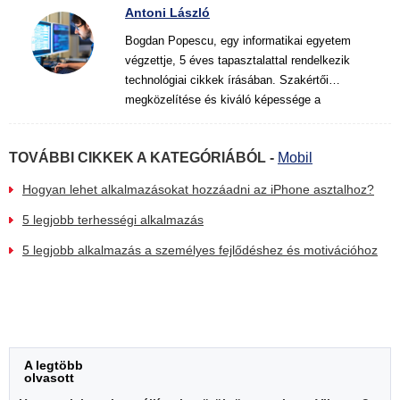
Antoni László
Bogdan Popescu, egy informatikai egyetem
végzettje, 5 éves tapasztalattal rendelkezik
technológiai cikkek írásában. Szakértői
megközelítése és kiváló képessége a
bonyolult témák magyarázatára világos és
hasznos nézőpontot kínál az olvasóknak a
TOVÁBBI CIKKEK A KATEGÓRIÁBÓL -
Mobil
digitális technológia világában.
Hogyan lehet alkalmazásokat hozzáadni az iPhone asztalhoz?
5 legjobb terhességi alkalmazás
5 legjobb alkalmazás a személyes fejlődéshez és motivációhoz
A legtöbb
olvasott