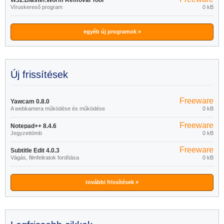
W32.Blaster.Worm Removal Tool
Víruskereső program
0 kB
1.0.0
egyéb új programok »
Új frissítések
Freeware
Yawcam 0.8.0
A webkamera működése és működése
0 kB
Freeware
Notepad++ 8.4.6
Jegyzettömb
0 kB
Freeware
Subtitle Edit 4.0.3
Vágás, filmfeliratok fordítása
0 kB
további frissítések »