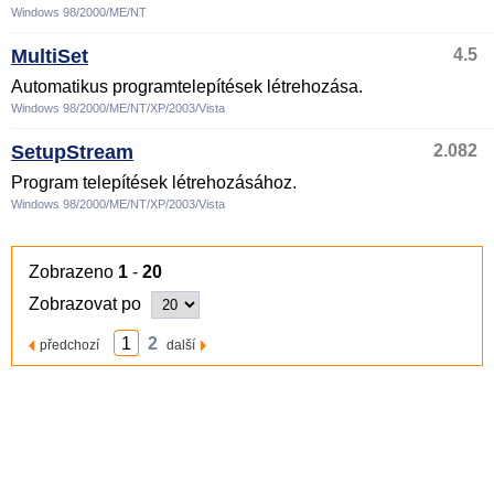
Windows 98/2000/ME/NT
MultiSet
4.5
Automatikus programtelepítések létrehozása.
Windows 98/2000/ME/NT/XP/2003/Vista
SetupStream
2.082
Program telepítések létrehozásához.
Windows 98/2000/ME/NT/XP/2003/Vista
Zobrazeno
1
-
20
Zobrazovat po
1
2
předchozí
další