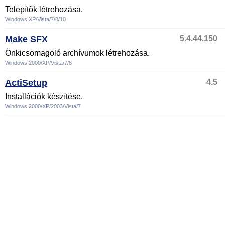
Telepítők létrehozása.
Windows XP/Vista/7/8/10
Make SFX
5.4.44.150
Önkicsomagoló archívumok létrehozása.
Windows 2000/XP/Vista/7/8
ActiSetup
4.5
Installációk készítése.
Windows 2000/XP/2003/Vista/7