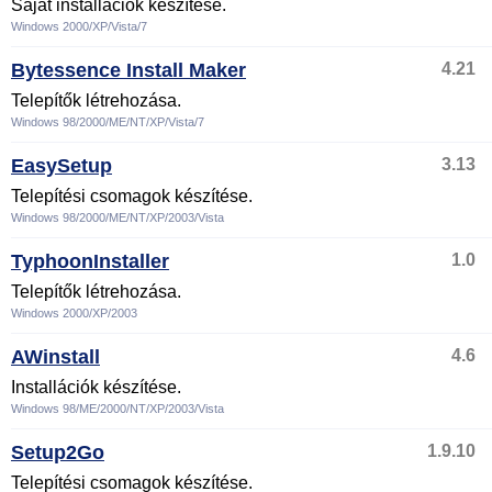
Saját installációk készítése.
Windows 2000/XP/Vista/7
Bytessence Install Maker
4.21
Telepítők létrehozása.
Windows 98/2000/ME/NT/XP/Vista/7
EasySetup
3.13
Telepítési csomagok készítése.
Windows 98/2000/ME/NT/XP/2003/Vista
TyphoonInstaller
1.0
Telepítők létrehozása.
Windows 2000/XP/2003
AWinstall
4.6
Installációk készítése.
Windows 98/ME/2000/NT/XP/2003/Vista
Setup2Go
1.9.10
Telepítési csomagok készítése.