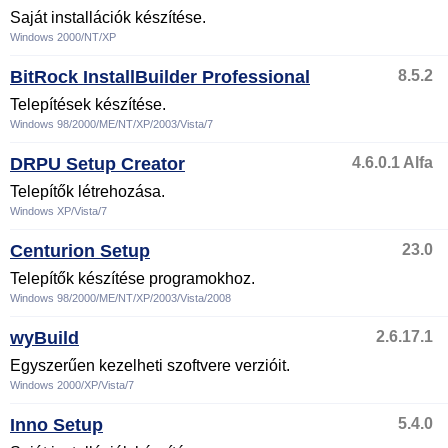
Saját installációk készítése.
Windows 2000/NT/XP
BitRock InstallBuilder Professional
8.5.2
Telepítések készítése.
Windows 98/2000/ME/NT/XP/2003/Vista/7
DRPU Setup Creator
4.6.0.1 Alfa
Telepítők létrehozása.
Windows XP/Vista/7
Centurion Setup
23.0
Telepítők készítése programokhoz.
Windows 98/2000/ME/NT/XP/2003/Vista/2008
wyBuild
2.6.17.1
Egyszerűen kezelheti szoftvere verzióit.
Windows 2000/XP/Vista/7
Inno Setup
5.4.0