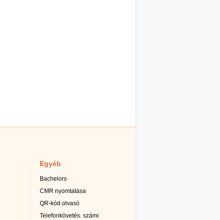
Egyéb
Bachelors
CMR nyomtatása
QR-kód olvasó
Telefonkövetés. számok