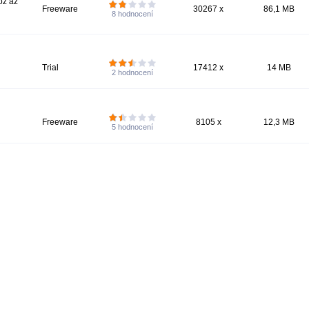
oz az
Freeware
30267 x
86,1 MB
8
hodnocení
Trial
17412 x
14 MB
2
hodnocení
Freeware
8105 x
12,3 MB
5
hodnocení