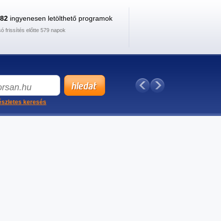
882
ingyenesen letölthető programok
só frissítés előtte 579 napok
szletes keresés