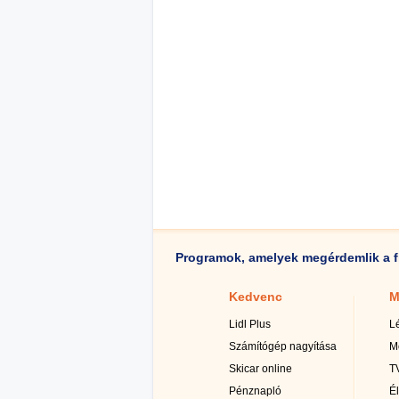
Programok, amelyek megérdemlik a f
Kedvenc
M
Lidl Plus
L
Számítógép nagyítása
M
Skicar online
TV
Pénznapló
É