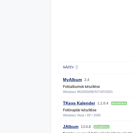
NÁZEV
MyAlbum
2.4
Fotóalbumok készítése
Windows 98/2000/ME/NT/XP/2003
TKexe Kalender
1.1.0.4
Fotónaptár készítése
Windows Vista / XP / 2000
JAlbum
13.0.8