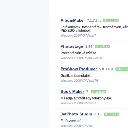
AlbumMaker
7.1.7.3. a
Fotókönyvek, fotónaptárak, festmények, kár
PEXESO a fotóiból.
Windows 2000/XP/Vista/7
Photostage
2.44
Prezentációk készítése.
Windows 2000/XP/2003/Vista/7
ProShow Producer
5.0.3310
Grafikus bemutatók.
Windows 2000/XP/Vista/7/8
Book-Maker
7
Másolja át fotóit egy fotókönyvbe.
Windows 2000/XP/Vista/7
JetPhoto Studio
4.15
Fotószervező.
Windows 2000/XP/Vista