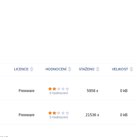
LICENCE
HODNOCENÍ
STAŽENO
VELIKOST
Freeware
5958 x
0 kB
6
hodnocení
Freeware
21536 x
0 kB
5
hodnocení