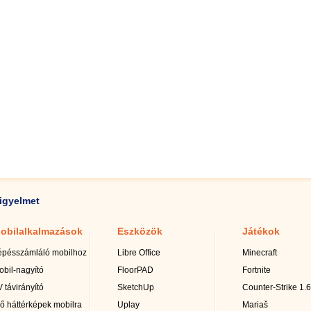
igyelmet
obilalkalmazások
Eszközök
Játékok
épésszámláló mobilhoz
Libre Office
Minecraft
obil-nagyító
FloorPAD
Fortnite
 távirányító
SketchUp
Counter-Strike 1.6
lő háttérképek mobilra
Uplay
Mariaš