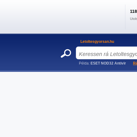
11
Utol
Letoltesgyorsan.hu
Példa:
ESET NOD32 Antivir
Ré