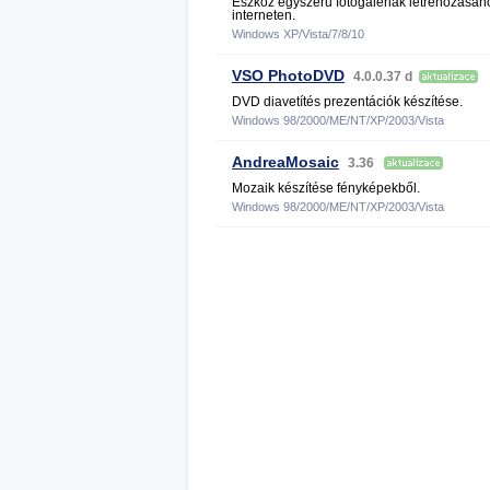
Eszköz egyszerű fotógalériák létrehozásáh
interneten.
Windows XP/Vista/7/8/10
VSO PhotoDVD
4.0.0.37 d
DVD diavetítés prezentációk készítése.
Windows 98/2000/ME/NT/XP/2003/Vista
AndreaMosaic
3.36
Mozaik készítése fényképekből.
Windows 98/2000/ME/NT/XP/2003/Vista