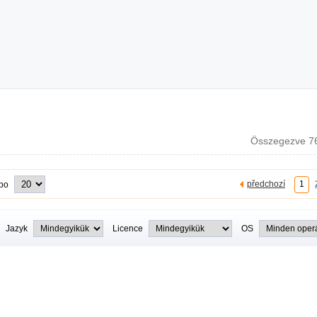
Összegezve 76
předchozí
1
 po
Jazyk
Licence
OS