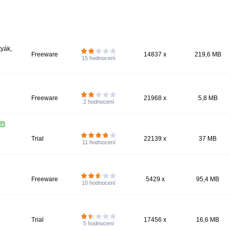
tyák,
Freeware
14837 x
219,6 MB
15
hodnocení
Freeware
21968 x
5,8 MB
2
hodnocení
Trial
22139 x
37 MB
11
hodnocení
Freeware
5429 x
95,4 MB
10
hodnocení
Trial
17456 x
16,6 MB
5
hodnocení