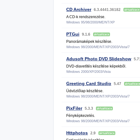
CD Archiver
6.3.4441.36182
A CD-k rendszerezése.
Windows 95/98/2000/ME/NT/XP
PTGui
9.1.6
Panorámaképek készítése.
Windows 98/2000/ME/NT/XP/2003/Vista/7
Adusoft Photo DVD Slideshow
5.
DVD-diavetítés készítése képekből.
Windows 2000/XP/2003/Vista
Greeting Card Studio
5.47
Üdvözlőlap készítése.
Windows 98/2000/ME/NT/XP/2003/Vista/7
PixFiler
5.3.3
Fényképkezelés.
Windows 98/2000/ME/NT/XP/2003/Vista/7
Httphotos
2.9