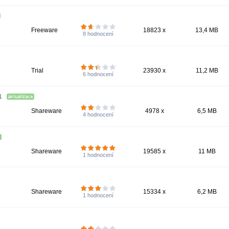
Freeware
18823 x
13,4 MB
8
hodnocení
Trial
23930 x
11,2 MB
6
hodnocení
71
Shareware
4978 x
6,5 MB
4
hodnocení
Shareware
19585 x
11 MB
1
hodnocení
Shareware
15334 x
6,2 MB
1
hodnocení