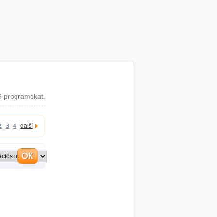
 programokat.
2
3
4
další