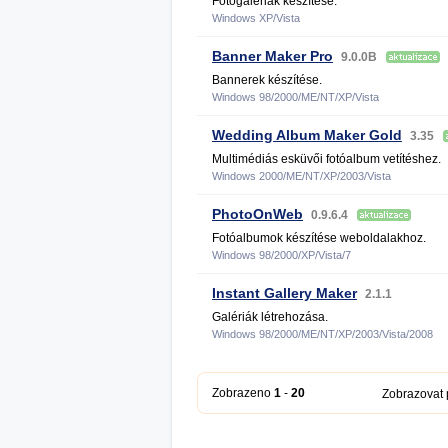
Fotógalériák készítése.
Windows XP/Vista
Banner Maker Pro
9.0.0B
Bannerek készítése.
Windows 98/2000/ME/NT/XP/Vista
Wedding Album Maker Gold
3.35
Multimédiás esküvői fotóalbum vetítéshez.
Windows 2000/ME/NT/XP/2003/Vista
PhotoOnWeb
0.9.6.4
Fotóalbumok készítése weboldalakhoz.
Windows 98/2000/XP/Vista/7
Instant Gallery Maker
2.1.1
Galériák létrehozása.
Windows 98/2000/ME/NT/XP/2003/Vista/2008
Zobrazeno
1
-
20
Zobrazovat