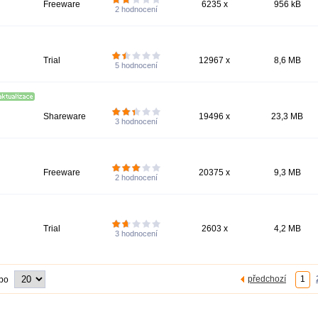
Freeware
6235 x
956 kB
2
hodnocení
Trial
12967 x
8,6 MB
5
hodnocení
Shareware
19496 x
23,3 MB
3
hodnocení
Freeware
20375 x
9,3 MB
2
hodnocení
Trial
2603 x
4,2 MB
3
hodnocení
předchozí
1
 po