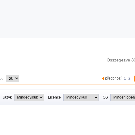
Összegezve 80
předchozí
1
2
 po
Jazyk
Licence
OS