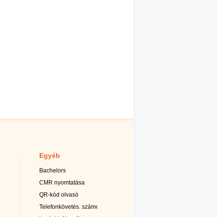
Egyéb
Bachelors
CMR nyomtatása
QR-kód olvasó
Telefonkövetés. számok