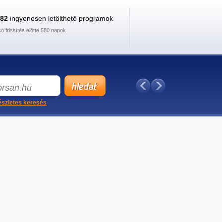
882
ingyenesen letölthető programok
só frissítés előtte 580 napok
szletes keresés