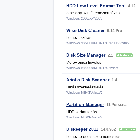
HDD Low Level Format Tool
4.12
Alacsony szintű lemezformázás.
Windows 2000/XP/2003
Wise Disk Cleaner
6.14 Pro
Lemez tisztítás.
Windows 98/2000/ME/NT/XP/2003/Vista/7
Disk Size Manager
2.1
Merevlemez figyelés.
Windows 98/2000/ME/NT/XP/Vista
Ariolic Disk Scanner
1.4
Hibás szektorészlelés.
Windows ME/XP/Vista/7
Partition Manager
11 Personal
HDD karbantartás.
Windows ME/XP/Vista/7
Diskeeper 2011
14.0.952
Lemez töredezettségmentesítés.