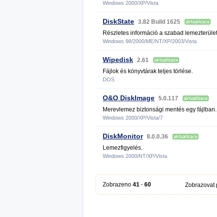
Windows 2000/XP/Vista
DiskState
3.82 Build 1625
Részletes információ a szabad lemezterület
Windows 98/2000/ME/NT/XP/2003/Vista
Wipedisk
2.61
Fájlok és könyvtárak teljes törlése.
DOS
O&O DiskImage
5.0.117
Merevlemez biztonsági mentés egy fájlban.
Windows 2000/XP/Vista/7
DiskMonitor
8.0.0.36
Lemezfigyelés.
Windows 2000/NT/XP/Vista
Zobrazeno
41
-
60
Zobrazovat