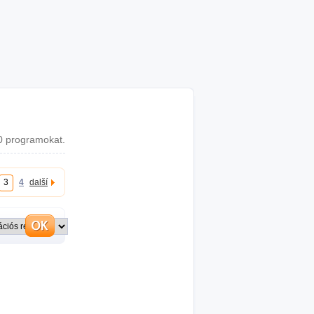
 programokat.
3
4
další