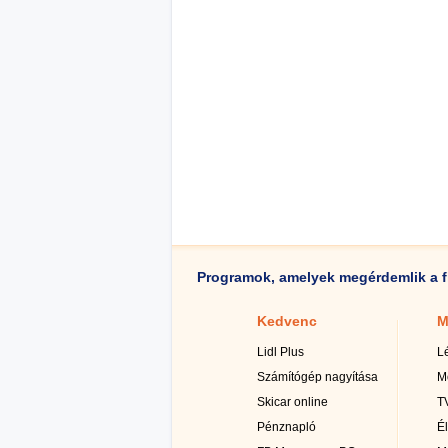
Programok, amelyek megérdemlik a f
Kedvenc
M
Lidl Plus
L
Számítógép nagyítása
M
Skicar online
TV
Pénznapló
É