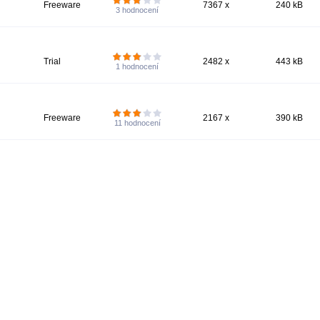
Freeware
7367 x
240 kB
3
hodnocení
Trial
2482 x
443 kB
1
hodnocení
Freeware
2167 x
390 kB
11
hodnocení