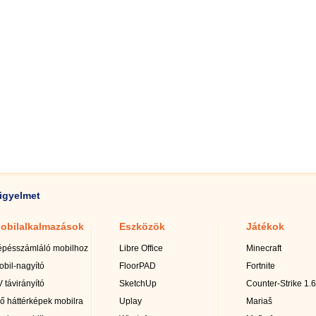
igyelmet
obilalkalmazások
Eszközök
Játékok
épésszámláló mobilhoz
Libre Office
Minecraft
obil-nagyító
FloorPAD
Fortnite
 távirányító
SketchUp
Counter-Strike 1.6
lő háttérképek mobilra
Uplay
Mariaš