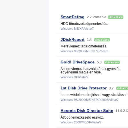
SmartDefrag
2.2 Portable
HDD töredezettségmentesítés.
Windows ME/XP/Vista/7
JDiskReport
1.4
Merevlemez tartalomelemzés.
Windows 98/2000/ME/NT/XP/Vista
Gold! DriveSpace
5.3
A merevlemez használatának gyors és
egyértelmű megjelenítése.
Windows XP/Vista/7
1st Disk Drive Protector
3.7
Lemezvédelem elrejtéssel vagy zárolással.
Windows 98/2000/ME/NT/XP/2003/Vista/7
Acronis Disk Director Suite
11.0.2
Átfogó lemezkezelő eszköz.
Windows 2000/ME/XP/Vista/7