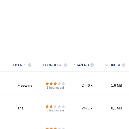
LICENCE
HODNOCENÍ
STAŽENO
VELIKOST
Freeware
2446 x
1,6 MB
1
hodnocení
Trial
2471 x
8,1 MB
5
hodnocení