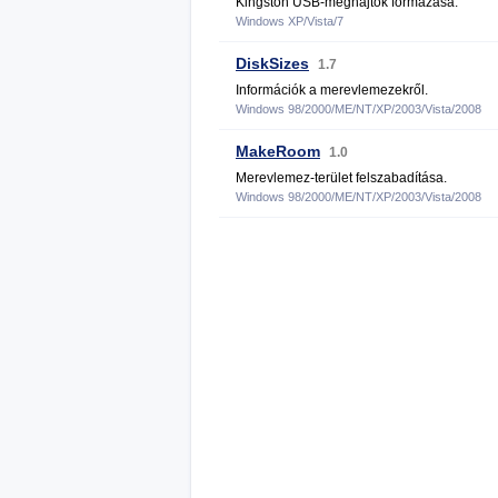
Kingston USB-meghajtók formázása.
Windows XP/Vista/7
DiskSizes
1.7
Információk a merevlemezekről.
Windows 98/2000/ME/NT/XP/2003/Vista/2008
MakeRoom
1.0
Merevlemez-terület felszabadítása.
Windows 98/2000/ME/NT/XP/2003/Vista/2008