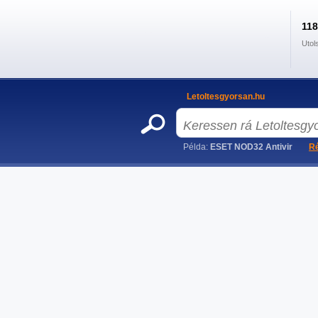
11
Utol
Letoltesgyorsan.hu
Példa:
ESET NOD32 Antivir
Ré