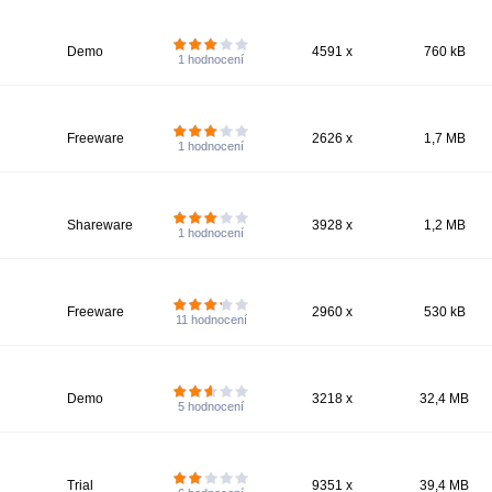
Demo
4591 x
760 kB
1
hodnocení
Freeware
2626 x
1,7 MB
1
hodnocení
Shareware
3928 x
1,2 MB
1
hodnocení
Freeware
2960 x
530 kB
11
hodnocení
Demo
3218 x
32,4 MB
5
hodnocení
Trial
9351 x
39,4 MB