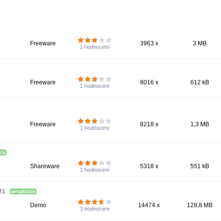
Freeware
3963 x
3 MB
1
hodnocení
Freeware
8016 x
612 kB
1
hodnocení
Freeware
8218 x
1,3 MB
1
hodnocení
Shareware
5318 x
551 kB
1
hodnocení
121
Demo
14474 x
128,8 MB
3
hodnocení