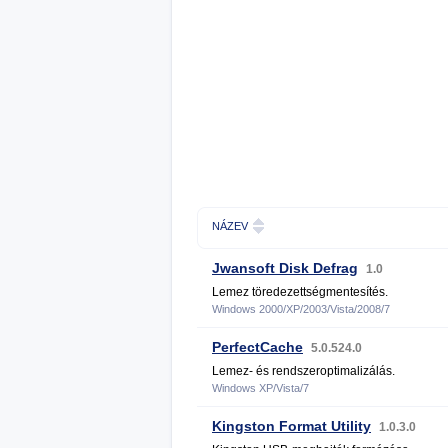
NÁZEV
Jwansoft Disk Defrag
1.0
Lemez töredezettségmentesítés.
Windows 2000/XP/2003/Vista/2008/7
PerfectCache
5.0.524.0
Lemez- és rendszeroptimalizálás.
Windows XP/Vista/7
Kingston Format Utility
1.0.3.0