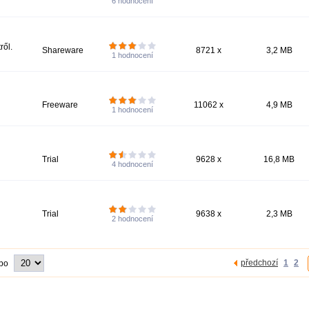
6
hodnocení
ről.
Shareware
8721 x
3,2 MB
1
hodnocení
Freeware
11062 x
4,9 MB
1
hodnocení
Trial
9628 x
16,8 MB
4
hodnocení
Trial
9638 x
2,3 MB
2
hodnocení
předchozí
1
2
 po