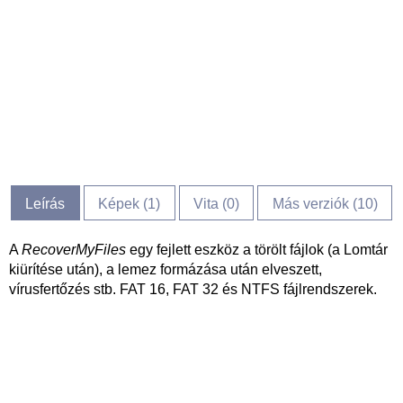
Leírás
Képek (
1
)
Vita (
0
)
Más verziók (10)
A
RecoverMyFiles
egy fejlett eszköz a törölt fájlok (a Lomtár
kiürítése után), a lemez formázása után elveszett,
vírusfertőzés stb. FAT 16, FAT 32 és NTFS fájlrendszerek.