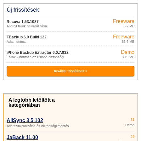
Új frissítések
Freeware
Recuva 1.53.1087
A törölt fájlok helyreállítása
5,2 MB
Freeware
FBackup 6.0 Build 122
Adatmentés.
66,6 MB
Demo
iPhone Backup Extractor 6.0.7.832
Fájlok kibontása az iPhone biztonsági
30,9 MB
másolatából.
további frissítések »
A legtöbb letöltött a
kategóriában
AllSync 3.5.102
31
Demo
Adatszinkronizálás és biztonsági mentés.
JaBack 11.00
29