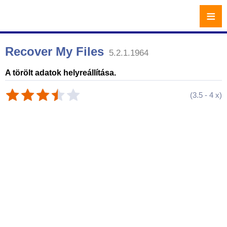
≡
Recover My Files
5.2.1.1964
A törölt adatok helyreállítása.
(
3.5
-
4
x)