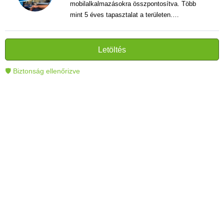
mobilalkalmazásokra összpontosítva. Több
mint 5 éves tapasztalat a területen.
Vélemények, útmutatók és hírek írása. Világos
és informatív szövegek alkotója, amelyek
segítik az olvasókat a modern technológia jobb
Letöltés
megértésében és használatában.
🛡 Biztonság ellenőrizve