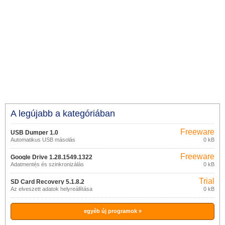
A legújabb a kategóriában
Freeware
USB Dumper 1.0
Automatikus USB másolás
0 kB
Freeware
Google Drive 1.28.1549.1322
Adatmentés és szinkronizálás
0 kB
(alkalmazás)
Trial
SD Card Recovery 5.1.8.2
Az elveszett adatok helyreállítása
0 kB
egyéb új programok »