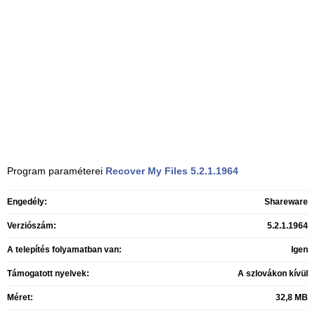
Program paraméterei
Recover My Files
5.2.1.1964
Engedély:
Shareware
Verziószám:
5.2.1.1964
A telepítés folyamatban van:
Igen
Támogatott nyelvek:
A szlovákon kívül
Méret:
32,8 MB