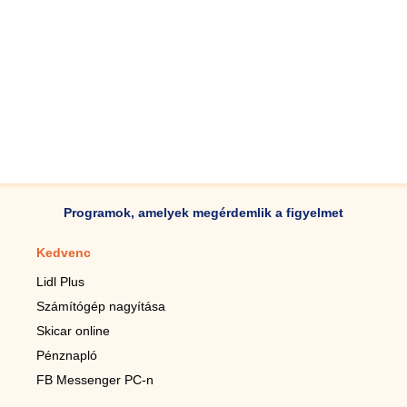
Programok, amelyek megérdemlik a figyelmet
Kedvenc
Mobilalkalmazások
Lidl Plus
Lépésszámláló mobilhoz
Számítógép nagyítása
Mobil-nagyító
Skicar online
TV távirányító
Pénznapló
Élő háttérképek mobilra
FB Messenger PC-n
Marias mobilhoz