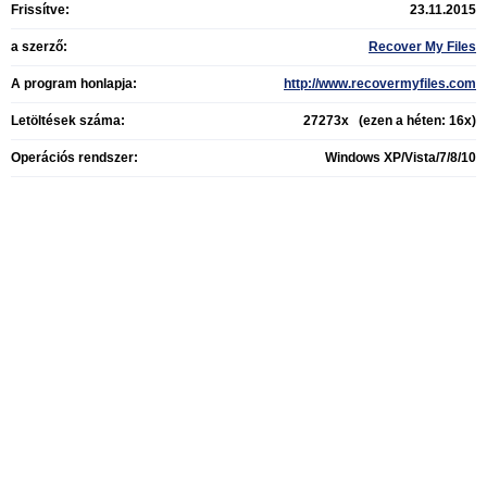
Frissítve:
23.11.2015
a szerző:
Recover My Files
A program honlapja:
http://www.recovermyfiles.com
Letöltések száma:
27273x (ezen a héten: 16x)
Operációs rendszer:
Windows XP/Vista/7/8/10