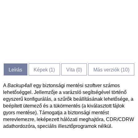
Leírás
Képek (
1
)
Vita (
0
)
Más verziók (10)
A
Backup4all
egy biztonsági mentési szoftver számos
lehetőséggel. Jellemzője a varázsló segítségével történő
egyszerű konfigurálás, a szűrők beállításának lehetősége, a
beépített ütemező és a tükörmentés (a kiválasztott fájlok
gyors mentése). Támogatja a biztonsági mentést
merevlemezre, leképezett hálózati meghajtóra, CDR/CDRW
adathordozóra, speciális illesztőprogramok nélkül.