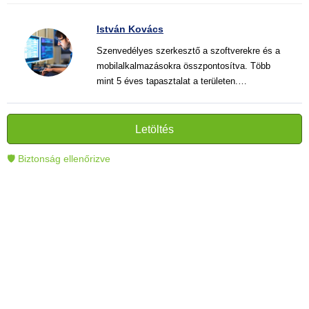
István Kovács
Szenvedélyes szerkesztő a szoftverekre és a
mobilalkalmazásokra összpontosítva. Több
mint 5 éves tapasztalat a területen.
Vélemények, útmutatók és hírek írása. Világos
és informatív szövegek alkotója, amelyek
segítik az olvasókat a modern technológia jobb
Letöltés
megértésében és használatában.
🛡 Biztonság ellenőrizve