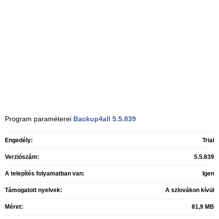
Program paraméterei
Backup4all
5.5.839
Engedély:
Trial
Verziószám:
5.5.839
A telepítés folyamatban van:
Igen
Támogatott nyelvek:
A szlovákon kívül
Méret:
81,9 MB