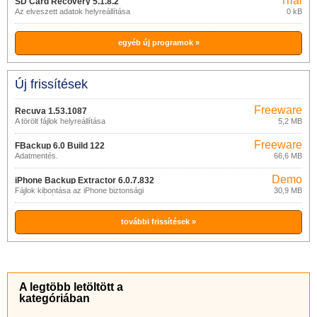
Trial
SD Card Recovery 5.1.8.2
Az elveszett adatok helyreállítása
0 kB
egyéb új programok »
Új frissítések
Freeware
Recuva 1.53.1087
A törölt fájlok helyreállítása
5,2 MB
Freeware
FBackup 6.0 Build 122
Adatmentés.
66,6 MB
Demo
iPhone Backup Extractor 6.0.7.832
Fájlok kibontása az iPhone biztonsági
30,9 MB
másolatából.
további frissítések »
A legtöbb letöltött a
kategóriában