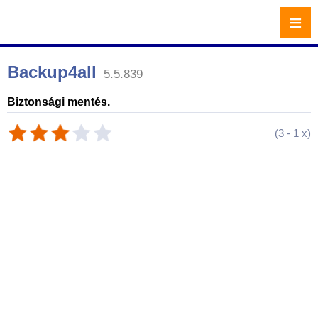
≡
Backup4all
5.5.839
Biztonsági mentés.
(
3
-
1
x)