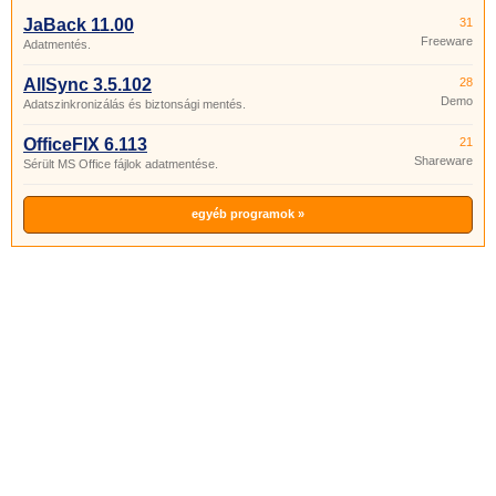
JaBack 11.00
31
Freeware
Adatmentés.
AllSync 3.5.102
28
Demo
Adatszinkronizálás és biztonsági mentés.
OfficeFIX 6.113
21
Shareware
Sérült MS Office fájlok adatmentése.
egyéb programok »