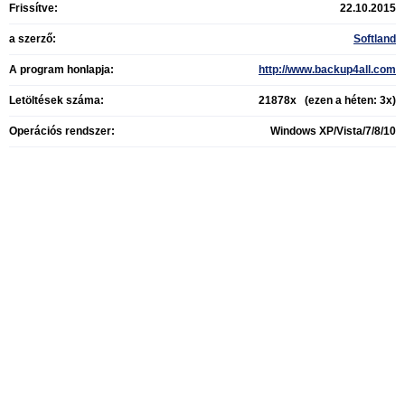
Frissítve:
22.10.2015
a szerző:
Softland
A program honlapja:
http://www.backup4all.com
Letöltések száma:
21878x (ezen a héten: 3x)
Operációs rendszer:
Windows XP/Vista/7/8/10