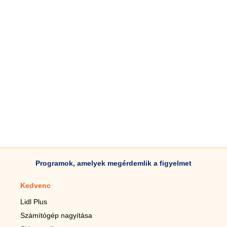
Programok, amelyek megérdemlik a figyelmet
Kedvenc
Mobilalkalmazások
Lidl Plus
Lépésszámláló mobilhoz
Számítógép nagyítása
Mobil-nagyító