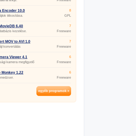
léria linkje.
Freeware
a Encoder 10.0
8
jlok titkosítása.
GPL
MovieDB 6.40
7
datbázis kezelése.
Freeware
rt MOV to AVI 1.0
7
ájl konvertálás
Freeware
mera Viewer 4.1
6
sági kamera megfigyelő
Freeware
mazás
e Monkey 1.22
6
enedzser.
Freeware
egyéb programok »