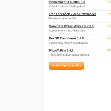
Video maker s hudbou 1.6
Fr
Videó készítése fényképekből
Free Facebook Video Downloader
Fr
3.2.0.1224
Facebook videó letöltő
ManyCam Virtual Webcam 7.8.6
Fr
A webkamera használata több
alkalmazásban egyszerre
Real3D CamViewer 1.4.0
Fr
Videók készítése webkamerával
PhotoToFilm 3.9.6
Fr
Fényképek konvertálása videóvá
egyéb új programok »