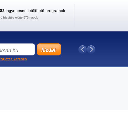
882
ingyenesen letölthető programok
só frissítés előtte 578 napok
szletes keresés