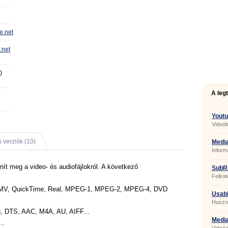
e.net
.net
)
A leg
Youtu
Videók
 verziók (10)
Media
Inform
nít meg a video- és audiofájlokról. A következő
SubRi
Felirat
WMV, QuickTime, Real, MPEG-1, MPEG-2, MPEG-4, DVD
Usabi
Haszná
webka
 DTS, AAC, M4A, AU, AIFF...
Media
..