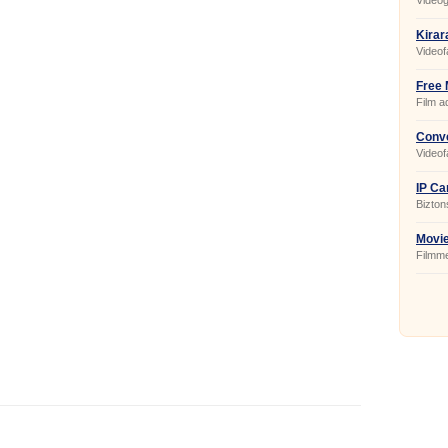
Videóga
Kirar
Videofá
Free 
Film a
Conve
Videof
IP Ca
Bizton
alkal
Movi
Filmm