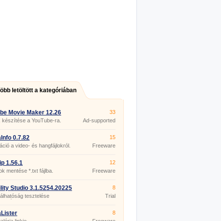
több letöltött a kategóriában
be Movie Maker 12.26
33
 készítése a YouTube-ra.
Ad-supported
Info 0.7.82
15
áció a video- és hangfájlokról.
Freeware
p 1.56.1
12
ok mentése *.txt fájlba.
Freeware
lity Studio 3.1.5254.20225
8
lhatóság tesztelése
Trial
merával.
Lister
8