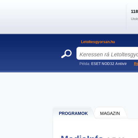
11
Utol
Letoltesgyorsan.hu
Példa:
ESET NOD32 Antivir
Ré
PROGRAMOK
MAGAZIN