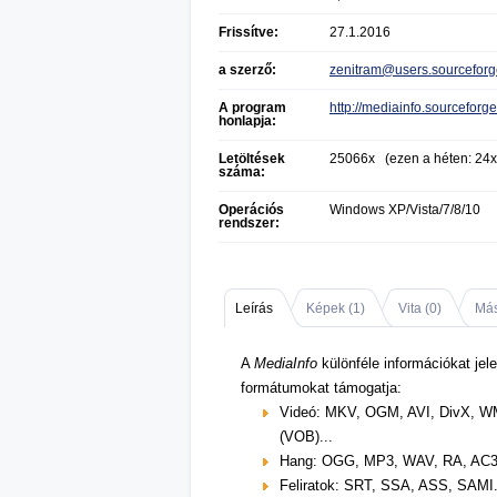
Frissítve:
27.1.2016
a szerző:
zenitram@users.sourceforg
A program
http://mediainfo.sourceforge
honlapja:
Letöltések
25066x (ezen a héten: 24x
száma:
Operációs
Windows XP/Vista/7/8/10
rendszer:
Leírás
Képek (
1
)
Vita (
0
)
Más
A
MediaInfo
különféle információkat jele
formátumokat támogatja:
Videó: MKV, OGM, AVI, DivX, 
(VOB)...
Hang: OGG, MP3, WAV, RA, AC3,
Feliratok: SRT, SSA, ASS, SAMI.