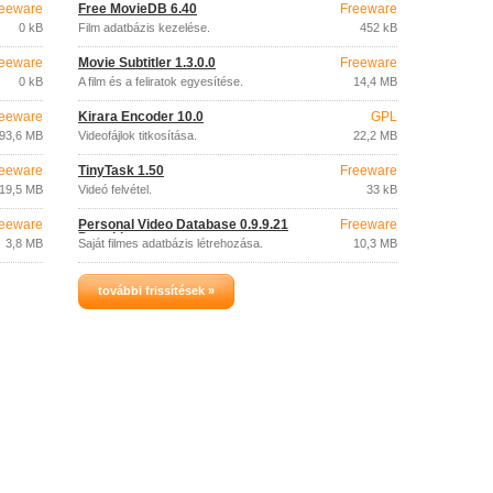
eeware
Free MovieDB 6.40
Freeware
0 kB
Film adatbázis kezelése.
452 kB
eeware
Movie Subtitler 1.3.0.0
Freeware
0 kB
A film és a feliratok egyesítése.
14,4 MB
eeware
Kirara Encoder 10.0
GPL
93,6 MB
Videofájlok titkosítása.
22,2 MB
eeware
TinyTask 1.50
Freeware
19,5 MB
Videó felvétel.
33 kB
eeware
Personal Video Database 0.9.9.21
Freeware
Portable
3,8 MB
Saját filmes adatbázis létrehozása.
10,3 MB
további frissítések »