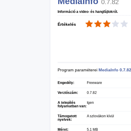
MediaInfo
0.7.82
Információ a video- és hangfájlokról.
Értékelés
Program paraméterei
MediaInfo
0.7.8
Engedély:
Freeware
Verziószám:
0.7.82
A telepítés
Igen
folyamatban van:
Támogatott
A szlovákon kívül
nyelvek:
Méret:
5,1 MB