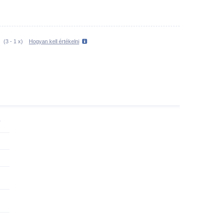
(
3
-
1
x)
Hogyan kell értékelni
2