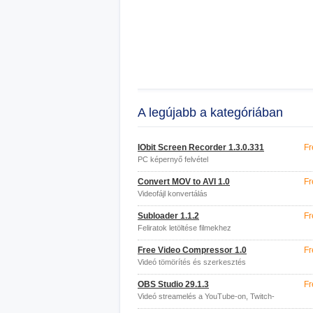
A legújabb a kategóriában
IObit Screen Recorder 1.3.0.331
Fr
PC képernyő felvétel
Convert MOV to AVI 1.0
Fr
Videofájl konvertálás
Subloader 1.1.2
Fr
Feliratok letöltése filmekhez
Free Video Compressor 1.0
Fr
Videó tömörítés és szerkesztés
OBS Studio 29.1.3
Fr
Videó streamelés a YouTube-on, Twitch-
en stb.