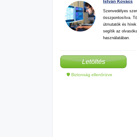
István Kovács
Szenvedélyes szer
összpontosítva. Tö
útmutatók és hírek
segítik az olvasók
használatában.
Letöltés
🛡 Biztonság ellenőrizve