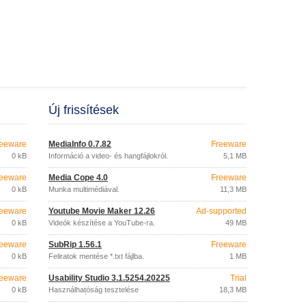
Új frissítések
eeware
MediaInfo 0.7.82
Freeware
0 kB
Információ a video- és hangfájlokról.
5,1 MB
eeware
Media Cope 4.0
Freeware
0 kB
Munka multimédiával.
11,3 MB
eeware
Youtube Movie Maker 12.26
Ad-supported
0 kB
Videók készítése a YouTube-ra.
49 MB
eeware
SubRip 1.56.1
Freeware
0 kB
Feliratok mentése *.txt fájlba.
1 MB
eeware
Usability Studio 3.1.5254.20225
Trial
0 kB
Használhatóság tesztelése
18,3 MB
webkamerával.