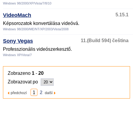
Windows 98/2000/XP/Vista/7/8/10
VideoMach
5.15.1
Képsorozatok konvertálása videóvá.
Windows 98/2000/ME/NT/XP/2003/Vista/2008
Sony Vegas
11.(Build 594) čeština
Professzionális videószerkesztő.
Windows XP/Vista/7
Zobrazeno
1
-
20
Zobrazovat po
1
2
předchozí
další