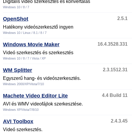
Digitális videó szerkesztés és konvertálás
Windows 10 / 8 / 7
OpenShot
2.5.1
Hatékony videószerkesztő ingyen
Windows 10 / Linux / 8.1 / 8 / 7
Windows Movie Maker
16.4.3528.331
Videó szerkesztés és szerkesztés
Windows 10 / 8 / 7 / Vista / XP
WM Splitter
2.3.1512.31
Egyszerű hang- és videószerkesztés.
Windows 2000/XP/Vista/7/10
Machete Video Editor Lite
4.4 Build 11
AVI és WMV videofájlok szerkesztése.
Windows XP/Vista/7/8/10
AVI Toolbox
2.4.3.45
Videó szerkesztés.