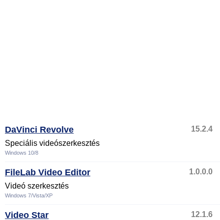
DaVinci Revolve
15.2.4
Speciális videószerkesztés
Windows 10/8
FileLab Video Editor
1.0.0.0
Videó szerkesztés
Windows 7/Vista/XP
Video Star
12.1.6