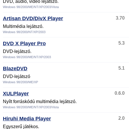
DVD, audio, videó lejátszó.
Windows 98/2000/ME/NT/XP/2003/Vista
Artisan DVD/DivX Player
3.70
Multimédia lejátszó.
Windows 98/2000/NT/XP/2003
DVD X Player Pro
5.3
DVD-lejátszó.
Windows 98/2000/ME/NT/XP/2003
BlazeDVD
5.1
DVD-lejátszó
Windows 98/2000/ME/XP
XULPlayer
0.6.0
Nyílt forráskódú multimédia lejátszó.
Windows 98/2000/ME/NT/XP/2003/Vista
Hiruhi Media Player
2.0
Egyszerű játékos.