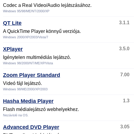
Codec a Real Video/Audio lejátszásához.
Windows 95/98/ME/NT/2000/XP
QT Lite
3.1.1
A QuickTime Player könnyű verziója.
Windows 2000/XP/2003/Vista/7
XPlayer
3.5.0
Igénytelen multimédiás lejátszó.
Windows 98/2000/NT/ME/XP/Vista
Zoom Player Standard
7.00
Videó fájl lejátszó.
Windows 98/ME/2000/XP/2003
Hasha Media Player
1.3
Flash médialejátszó webhelyekhez.
Nezávislé na OS.
Advanced DVD Player
3.05