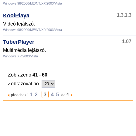
Windows 98/2000/ME/NT/XP/2003/Vista
KoolPlaya
1.3.1.3
Videó lejátszó.
Windows 98/2000/ME/NT/XP/2003/Vista
TuberPlayer
1.07
Multimédia lejátszó.
Windows XP/2003/Vista
Zobrazeno
41
-
60
Zobrazovat po
1
2
3
4
5
předchozí
další