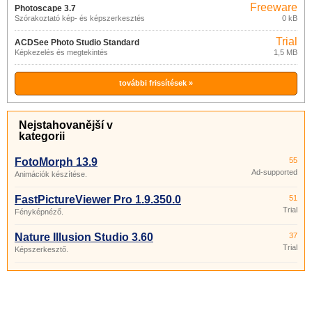
Freeware
Photoscape 3.7
Szórakoztató kép- és képszerkesztés
0 kB
Trial
ACDSee Photo Studio Standard
Képkezelés és megtekintés
1,5 MB
2021
további frissítések »
Nejstahovanější v
kategorii
FotoMorph 13.9
55
Ad-supported
Animációk készítése.
FastPictureViewer Pro 1.9.350.0
51
Trial
Fényképnéző.
Nature Illusion Studio 3.60
37
Trial
Képszerkesztő.