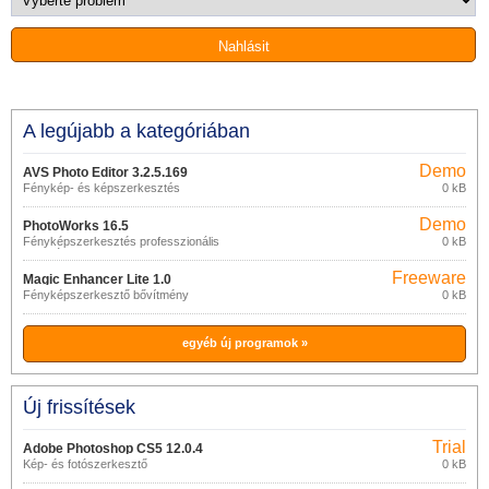
A legújabb a kategóriában
Demo
AVS Photo Editor 3.2.5.169
Fénykép- és képszerkesztés
0 kB
Demo
PhotoWorks 16.5
Fényképszerkesztés professzionális
0 kB
funkciókkal
Freeware
Magic Enhancer Lite 1.0
Fényképszerkesztő bővítmény
0 kB
egyéb új programok »
Új frissítések
Trial
Adobe Photoshop CS5 12.0.4
Kép- és fotószerkesztő
0 kB