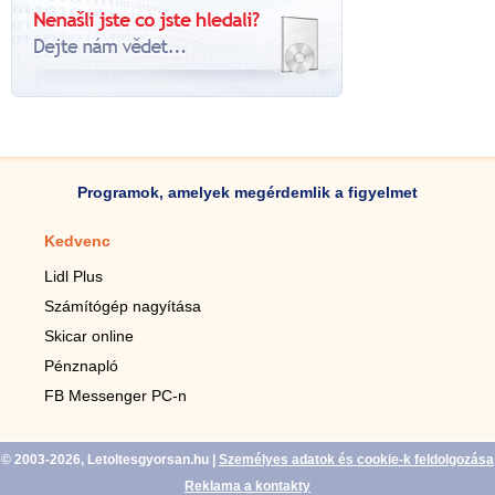
Programok, amelyek megérdemlik a figyelmet
Kedvenc
Mobilalkalmazások
Lidl Plus
Lépésszámláló mobilhoz
Számítógép nagyítása
Mobil-nagyító
Skicar online
TV távirányító
Pénznapló
Élő háttérképek mobilra
FB Messenger PC-n
Marias mobilhoz
© 2003-2026, Letoltesgyorsan.hu
|
Személyes adatok és cookie-k feldolgozása
Reklama a kontakty