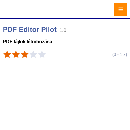
≡
PDF Editor Pilot
1.0
PDF fájlok létrehozása.
(
3
-
1
x)