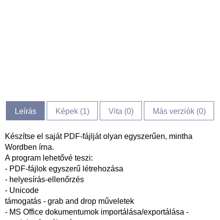
Leírás
Képek (
1
)
Vita (
0
)
Más verziók (0)
Készítse el saját PDF-fájlját olyan egyszerűen, mintha
Wordben írna.
A program lehetővé teszi:
- PDF-fájlok egyszerű létrehozása
- helyesírás-ellenőrzés
- Unicode
támogatás - grab and drop műveletek
- MS Office dokumentumok importálása/exportálása -