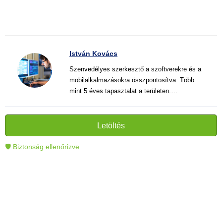
István Kovács
Szenvedélyes szerkesztő a szoftverekre és a
mobilalkalmazásokra összpontosítva. Több
mint 5 éves tapasztalat a területen.
Vélemények, útmutatók és hírek írása. Világos
és informatív szövegek alkotója, amelyek
segítik az olvasókat a modern technológia jobb
Letöltés
megértésében és használatában.
🛡 Biztonság ellenőrizve