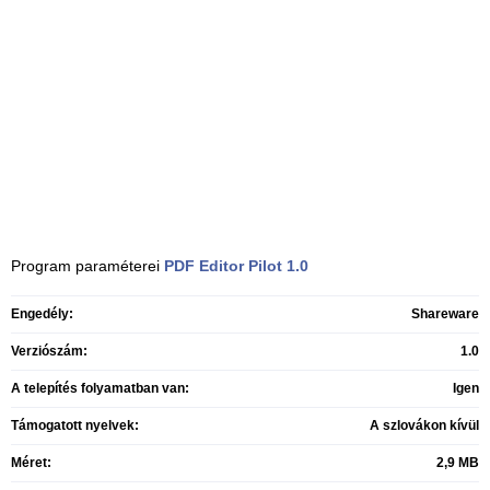
Program paraméterei
PDF Editor Pilot
1.0
Engedély:
Shareware
Verziószám:
1.0
A telepítés folyamatban van:
Igen
Támogatott nyelvek:
A szlovákon kívül
Méret:
2,9 MB