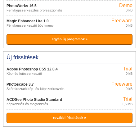
Demo
PhotoWorks 16.5
Fényképszerkesztés professzionális
0 kB
funkciókkal
Freeware
Magic Enhancer Lite 1.0
Fényképszerkesztő bővítmény
0 kB
egyéb új programok »
Új frissítések
Trial
Adobe Photoshop CS5 12.0.4
Kép- és fotószerkesztő
0 kB
Freeware
Photoscape 3.7
Szórakoztató kép- és képszerkesztés
0 kB
Trial
ACDSee Photo Studio Standard
Képkezelés és megtekintés
1,5 MB
2021
további frissítések »