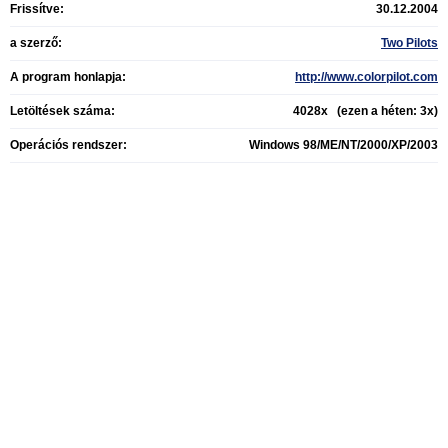
Frissítve:
30.12.2004
a szerző:
Two Pilots
A program honlapja:
http://www.colorpilot.com
Letöltések száma:
4028x (ezen a héten: 3x)
Operációs rendszer:
Windows 98/ME/NT/2000/XP/2003