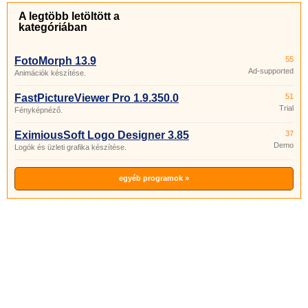
A legtöbb letöltött a
kategóriában
FotoMorph 13.9
55
Ad-supported
Animációk készítése.
FastPictureViewer Pro 1.9.350.0
51
Trial
Fényképnéző.
EximiousSoft Logo Designer 3.85
37
Demo
Logók és üzleti grafika készítése.
egyéb programok »