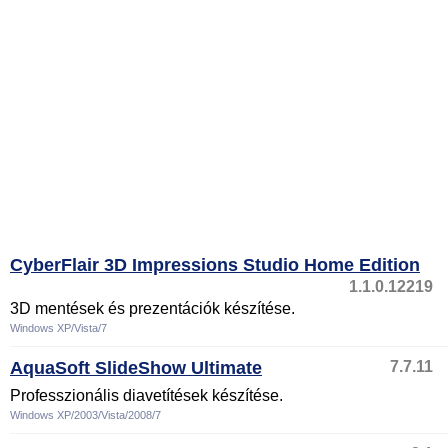
CyberFlair 3D Impressions Studio Home Edition
1.1.0.12219
3D mentések és prezentációk készítése.
Windows XP/Vista/7
AquaSoft SlideShow Ultimate
7.7.11
Professzionális diavetítések készítése.
Windows XP/2003/Vista/2008/7