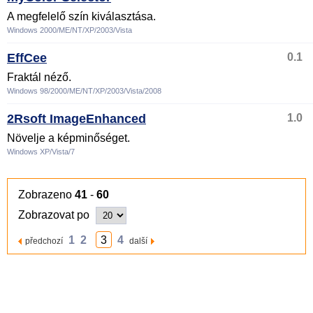
A megfelelő szín kiválasztása.
Windows 2000/ME/NT/XP/2003/Vista
EffCee
0.1
Fraktál néző.
Windows 98/2000/ME/NT/XP/2003/Vista/2008
2Rsoft ImageEnhanced
1.0
Növelje a képminőséget.
Windows XP/Vista/7
Zobrazeno
41
-
60
Zobrazovat po
1
2
3
4
předchozí
další