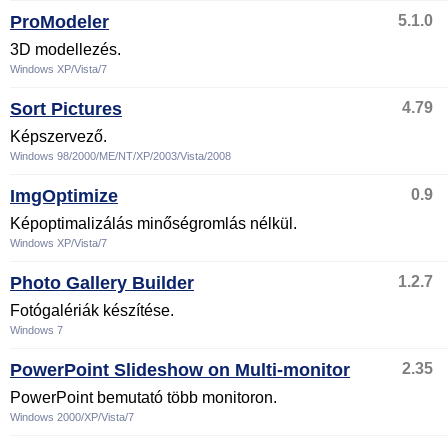
ProModeler
5.1.0
3D modellezés.
Windows XP/Vista/7
Sort Pictures
4.79
Képszervező.
Windows 98/2000/ME/NT/XP/2003/Vista/2008
ImgOptimize
0.9
Képoptimalizálás minőségromlás nélkül.
Windows XP/Vista/7
Photo Gallery Builder
1.2.7
Fotógalériák készítése.
Windows 7
PowerPoint Slideshow on Multi-monitor
2.35
PowerPoint bemutató több monitoron.
Windows 2000/XP/Vista/7