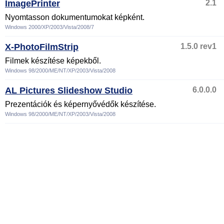
ImagePrinter
2.1
Nyomtasson dokumentumokat képként.
Windows 2000/XP/2003/Vista/2008/7
X-PhotoFilmStrip
1.5.0 rev1
Filmek készítése képekből.
Windows 98/2000/ME/NT/XP/2003/Vista/2008
AL Pictures Slideshow Studio
6.0.0.0
Prezentációk és képernyővédők készítése.
Windows 98/2000/ME/NT/XP/2003/Vista/2008