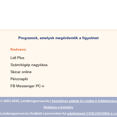
Programok, amelyek megérdemlik a figyelmet
Kedvenc
Mobilalkalmazások
Lidl Plus
Lépésszámláló mobilhoz
Számítógép nagyítása
Mobil-nagyító
Skicar online
TV távirányító
Pénznapló
Élő háttérképek mobilra
FB Messenger PC-n
Marias mobilhoz
© 2003-2026, Letoltesgyorsan.hu
|
Személyes adatok és cookie-k feldolgozása
Reklama a kontakty
Letoltesgyorsan.hu Dedikált szervereken fut
adatközpont COOLHOUSING s.r.o