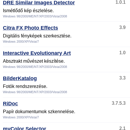
DRE Similar Images Detector
1.0.1
Ismétlődő kép észlelése.
Windows 98/2000/ME/NT/XP/2003/Vista/2008
Citra FX Photo Effects
3.9
Digitális fényképek szerkesztése.
Windows 2000/XP/Vista/7
Interactive Evolutionary Art
1.0
Absztrakt művészet készítése.
Windows 98/2000/ME/NT/XP/2003/Vista/2008
BilderKatalog
3.3
Fotók rendszerezése.
Windows 98/2000/ME/NT/XP/2003/Vista/2008
RiDoc
3.7.5.3
Papír dokumentumok szkennelése.
Windows 2000/XP/Vista/7
myColor Selector
2.1