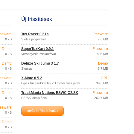
Új frissítések
eeware
Tux Racer 0.61a
Freeware
0 kB
Síelés pingvinnel.
7,6 MB
Demo
SuperTuxKart 0.9.1
Freeware
0 kB
Versenyzés miniautóval.
408 MB
Demo
Deluxe Ski Jump 3 1.7
Demo
0 kB
Síugrás.
3,7 MB
eeware
X-Moto 0.5.2
GPL
0 kB
Egy kihívásokkal teli 2D motocross játék
39,6 MB
a fizikára helyezve a hangsúlyt.
Demo
TrackMania Nations ESWC CZ/SK
Freeware
0.1.7.9
0 kB
CZ/SK lokalizáció.
262,7 MB
eeware
további frissítések »
0 kB
Demo
0 kB