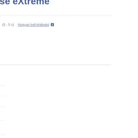
ise eXtreme
(
5
-
5
x)
Hogyan kell értékelni