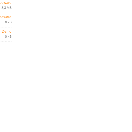
eeware
8,3 MB
eeware
0 kB
Demo
0 kB