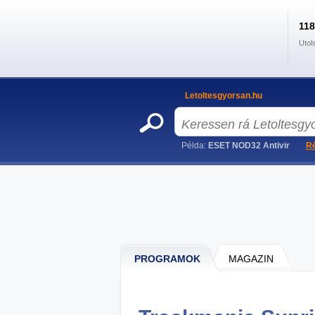
11
Utol
Letoltesgyorsan.hu
Példa:
ESET NOD32 Antivir
Ré
PROGRAMOK
MAGAZIN