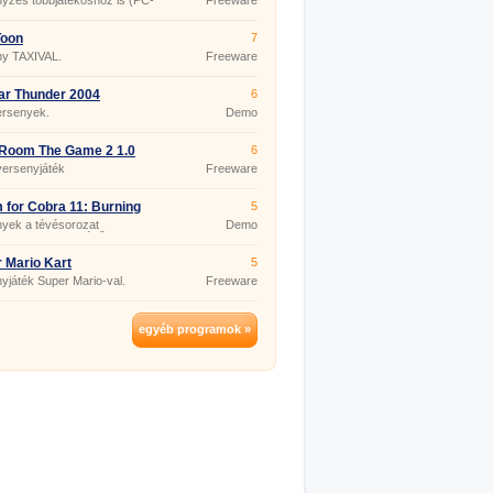
yzés többjátékoshoz is (PC-
Freeware
Toon
7
ny TAXIVAL.
Freeware
ar Thunder 2004
6
ersenyek.
Demo
Room The Game 2 1.0
6
versenyjáték
Freeware
 for Cobra 11: Burning
5
ls
yek a tévésorozat
Demo
kott környezetéből.
 Mario Kart
5
yjáték Super Mario-val.
Freeware
egyéb programok »