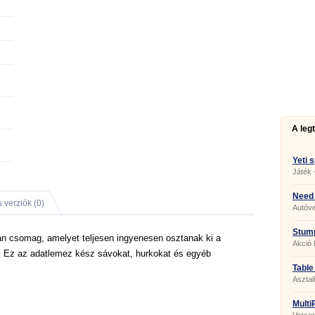
A leg
Yeti 
Játék 
Need 
 verziók (0)
Autóv
Stump
n csomag, amelyet teljesen ingyenesen osztanak ki a
Akció 
i. Ez az adatlemez kész sávokat, hurkokat és egyéb
Table
Asztal
Multi