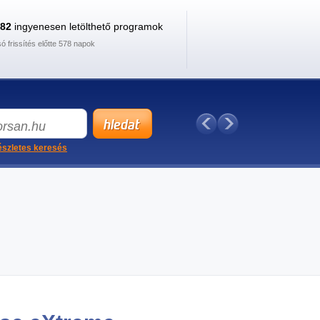
882
ingyenesen letölthető programok
só frissítés előtte 578 napok
szletes keresés