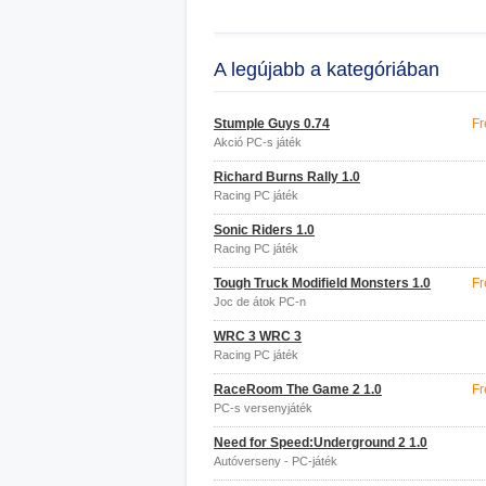
A legújabb a kategóriában
Stumple Guys 0.74
Fr
Akció PC-s játék
Richard Burns Rally 1.0
Racing PC játék
Sonic Riders 1.0
Racing PC játék
Tough Truck Modifield Monsters 1.0
Fr
Joc de átok PC-n
WRC 3 WRC 3
Racing PC játék
RaceRoom The Game 2 1.0
Fr
PC-s versenyjáték
Need for Speed:Underground 2 1.0
Autóverseny - PC-játék