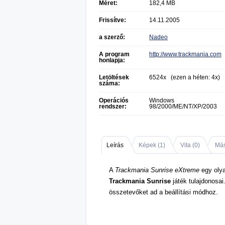
Méret:
182,4 MB
Frissítve:
14.11.2005
a szerző:
Nadeo
A program
http://www.trackmania.com
honlapja:
Letöltések
6524x (ezen a héten: 4x)
száma:
Operációs
Windows
rendszer:
98/2000/ME/NT/XP/2003
Leírás
Képek (
1
)
Vita (
0
)
Más
A
Trackmania Sunrise eXtreme
egy olya
Trackmania Sunrise
játék tulajdonosa
összetevőket ad a beállítási módhoz.