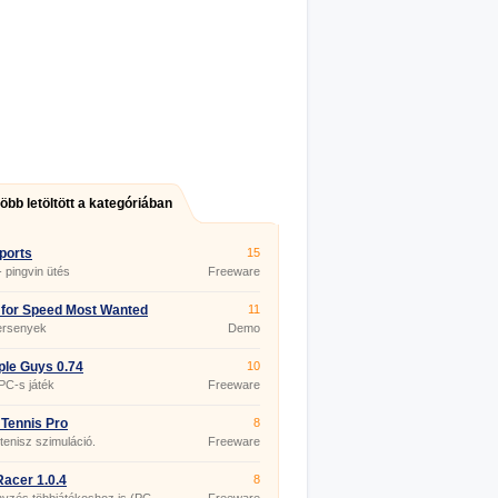
több letöltött a kategóriában
sports
15
- pingvin ütés
Freeware
for Speed Most Wanted
11
ersenyek
Demo
le Guys 0.74
10
PC-s játék
Freeware
 Tennis Pro
8
itenisz szimuláció.
Freeware
Racer 1.0.4
8