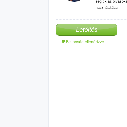
segítik az olvasók
használatában.
Letöltés
🛡 Biztonság ellenőrizve