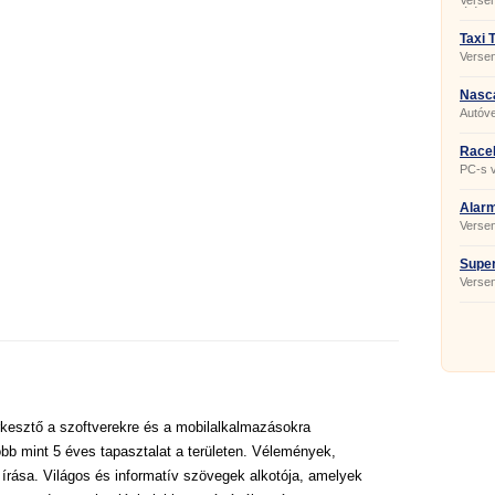
Versen
játék)
Taxi 
Verse
Nasc
Autóv
Race
PC-s 
Alarm
Whee
Versen
megszo
Super
Versen
kesztő a szoftverekre és a mobilalkalmazásokra
bb mint 5 éves tapasztalat a területen. Vélemények,
 írása. Világos és informatív szövegek alkotója, amelyek