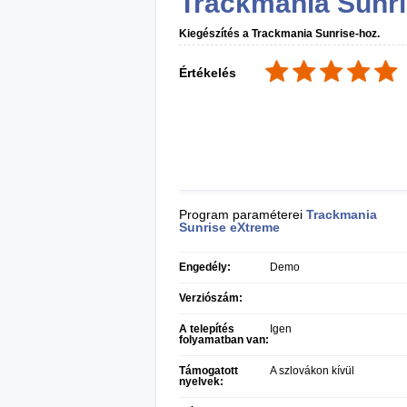
Trackmania Sunr
Kiegészítés a Trackmania Sunrise-hoz.
Értékelés
Program paraméterei
Trackmania
Sunrise eXtreme
Engedély:
Demo
Verziószám:
A telepítés
Igen
folyamatban van:
Támogatott
A szlovákon kívül
nyelvek: