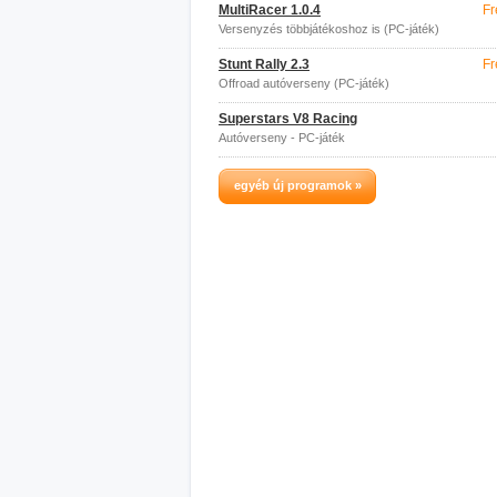
MultiRacer 1.0.4
Fr
Versenyzés többjátékoshoz is (PC-játék)
Stunt Rally 2.3
Fr
Offroad autóverseny (PC-játék)
Superstars V8 Racing
Autóverseny - PC-játék
egyéb új programok »