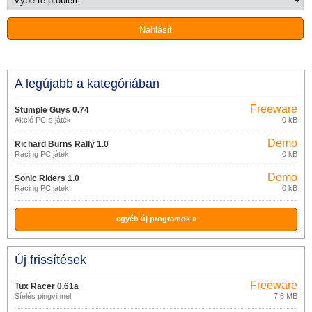
A legújabb a kategóriában
Freeware
Stumple Guys 0.74
Akció PC-s játék
0 kB
Demo
Richard Burns Rally 1.0
Racing PC játék
0 kB
Demo
Sonic Riders 1.0
Racing PC játék
0 kB
egyéb új programok »
Új frissítések
Freeware
Tux Racer 0.61a
Síelés pingvinnel.
7,6 MB