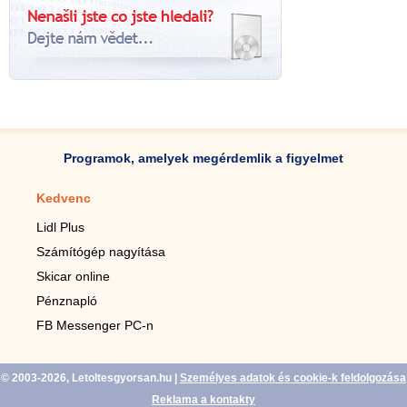
Programok, amelyek megérdemlik a figyelmet
Kedvenc
Mobilalkalmazások
Lidl Plus
Lépésszámláló mobilhoz
Számítógép nagyítása
Mobil-nagyító
Skicar online
TV távirányító
Pénznapló
Élő háttérképek mobilra
FB Messenger PC-n
Marias mobilhoz
© 2003-2026, Letoltesgyorsan.hu
|
Személyes adatok és cookie-k feldolgozása
Reklama a kontakty