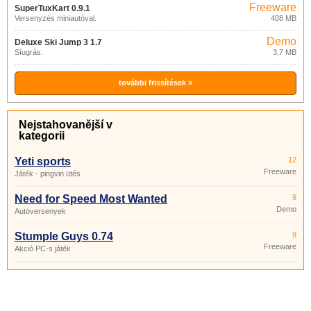
Freeware
SuperTuxKart 0.9.1
Versenyzés miniautóval.
408 MB
Demo
Deluxe Ski Jump 3 1.7
Síugrás.
3,7 MB
további frissítések »
Nejstahovanější v
kategorii
Yeti sports
12
Freeware
Játék - pingvin ütés
Need for Speed Most Wanted
9
Demo
Autóversenyek
Stumple Guys 0.74
9
Freeware
Akció PC-s játék