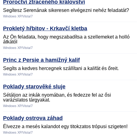
Proroctví ztraceného království
Segítesz Serenának sikeresen elvégezni nehéz feladatát?
Windows XP/Vista/7
Prokletý hřbitov - Krkavčí kletba
Az Ön feladata, hogy megszabadítsa a szellemeket a holló
átkától
Windows XP/Vista/7
Princ z Persie a hamižný kalif
Segíts a kedves hercegnek szállítani a kalifát és őreit.
Windows XP/Vista/7
Poklady starověké sluje
Sétáljon az inkák nyomában, és fedezze fel az ősi
varázslatos tárgyakat.
Windows XP/Vista/7
Poklady ostrova záhad
Élvezze a mesés kalandot egy titokzatos trópusi szigeten!
Windows XP/Vista/7