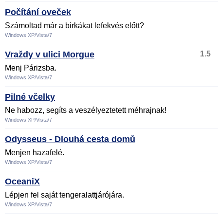
Počítání oveček
Számoltad már a birkákat lefekvés előtt?
Windows XP/Vista/7
Vraždy v ulici Morgue
1.5
Menj Párizsba.
Windows XP/Vista/7
Pilné včelky
Ne habozz, segíts a veszélyeztetett méhrajnak!
Windows XP/Vista/7
Odysseus - Dlouhá cesta domů
Menjen hazafelé.
Windows XP/Vista/7
OceaniX
Lépjen fel saját tengeralattjárójára.
Windows XP/Vista/7