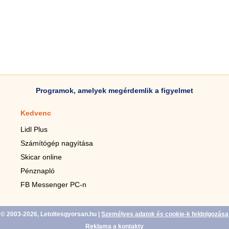
Programok, amelyek megérdemlik a figyelmet
Kedvenc
Mobilalkalmazások
Lidl Plus
Lépésszámláló mobilhoz
Számítógép nagyítása
Mobil-nagyító
Skicar online
TV távirányító
Pénznapló
Élő háttérképek mobilra
FB Messenger PC-n
Marias mobilhoz
© 2003-2026, Letoltesgyorsan.hu
|
Személyes adatok és cookie-k feldolgozása
Reklama a kontakty