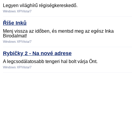
Legyen világhírű régiségkereskedő.
Windows XP/Vista/7
Říše Inků
Menj vissza az időben, és mentsd meg az egész Inka
Birodalmat!
Windows XP/Vista/7
Rybičky 2 - Na nové adrese
A legcsodálatosabb tengeri hal bolt várja Önt.
Windows XP/Vista/7