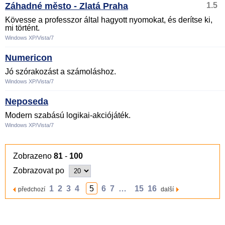
Záhadné město - Zlatá Praha
1.5
Kövesse a professzor által hagyott nyomokat, és derítse ki,
mi történt.
Windows XP/Vista/7
Numericon
Jó szórakozást a számoláshoz.
Windows XP/Vista/7
Neposeda
Modern szabású logikai-akciójáték.
Windows XP/Vista/7
Zobrazeno
81
-
100
Zobrazovat po
1
2
3
4
5
6
7
…
15
16
předchozí
další