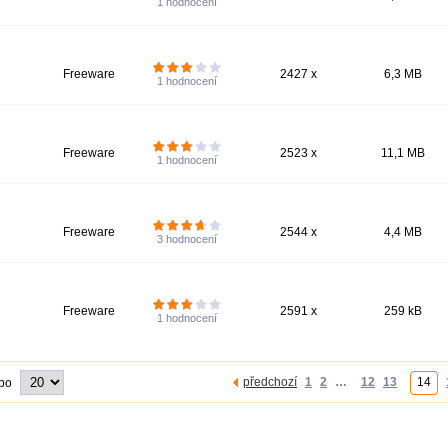
1
hodnocení
Freeware
2427 x
6,3 MB
1
hodnocení
Freeware
2523 x
11,1 MB
1
hodnocení
Freeware
2544 x
4,4 MB
3
hodnocení
Freeware
2591 x
259 kB
1
hodnocení
předchozí
1
2
…
12
13
14
 po