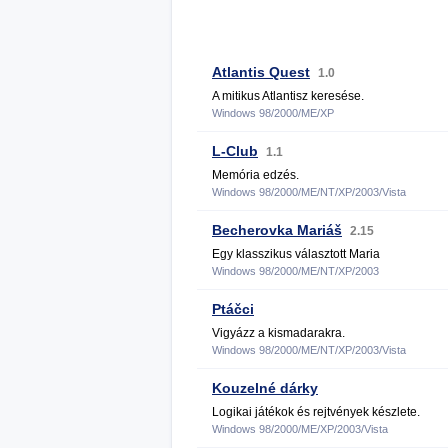
Atlantis Quest
1.0
A mitikus Atlantisz keresése.
Windows 98/2000/ME/XP
L-Club
1.1
Memória edzés.
Windows 98/2000/ME/NT/XP/2003/Vista
Becherovka Mariáš
2.15
Egy klasszikus választott Maria
Windows 98/2000/ME/NT/XP/2003
Ptáčci
Vigyázz a kismadarakra.
Windows 98/2000/ME/NT/XP/2003/Vista
Kouzelné dárky
Logikai játékok és rejtvények készlete.
Windows 98/2000/ME/XP/2003/Vista