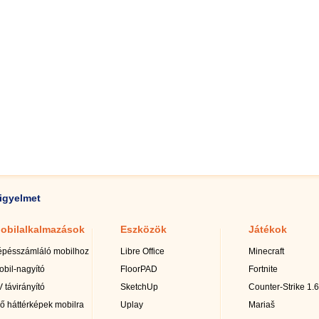
igyelmet
obilalkalmazások
Eszközök
Játékok
épésszámláló mobilhoz
Libre Office
Minecraft
obil-nagyító
FloorPAD
Fortnite
 távirányító
SketchUp
Counter-Strike 1.6
lő háttérképek mobilra
Uplay
Mariaš