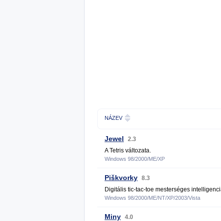
NÁZEV
Jewel
2.3
A Tetris változata.
Windows 98/2000/ME/XP
Piškvorky
8.3
Digitális tic-tac-toe mesterséges intelligenci
Windows 98/2000/ME/NT/XP/2003/Vista
Miny
4.0