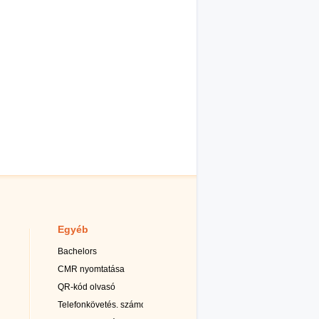
Egyéb
Bachelors
CMR nyomtatása
QR-kód olvasó
Telefonkövetés. számok