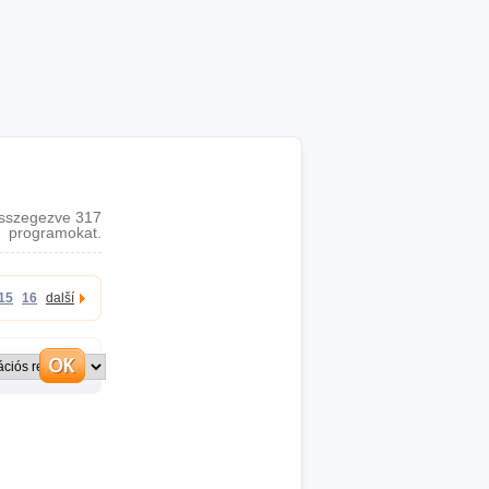
sszegezve 317
programokat.
15
16
další