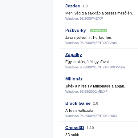
Jezdec
1.0
Menj végig a sakktábla összes mezőjén.
Windows 98/2000/ME/XP
Piškvorky
Java nyelven írt Tic Tac Toe.
Windows 98/2000/ME/NT/XP/Vista
Zápalky
Egy kirakós játék gyufával.
Windows 98/2000/ME/NT/XP/2003/Vista
Milionár
Játék a híres TV Millionaire alapján.
Windows 95/98/2000/ME/XP
Block Game
1.0
A Tetris változata.
Windows 98/2000/ME/NT/XP/2003
Chess3D
1.10
3D sakk.