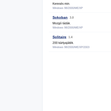
Keresés min.
Windows 98/2000/ME/XP
Sokoban
3.0
Mozgó ládák.
Windows 98/2000/ME/XP
Solitaire
1.4
200 kártyajáték.
Windows 98/2000/ME/XP/2003