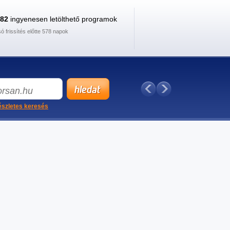
882
ingyenesen letölthető programok
só frissítés előtte 578 napok
szletes keresés