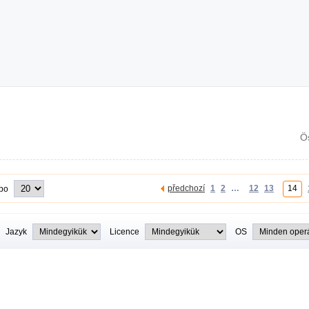
Ö
předchozí
1
2
…
12
13
14
 po
Jazyk
Licence
OS