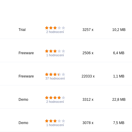
Trial
3257 x
10,2 MB
2
hodnocení
Freeware
2506 x
6,4 MB
1
hodnocení
Freeware
22033 x
1,1 MB
37
hodnocení
Demo
3312 x
22,8 MB
2
hodnocení
Demo
3078 x
7,5 MB
1
hodnocení