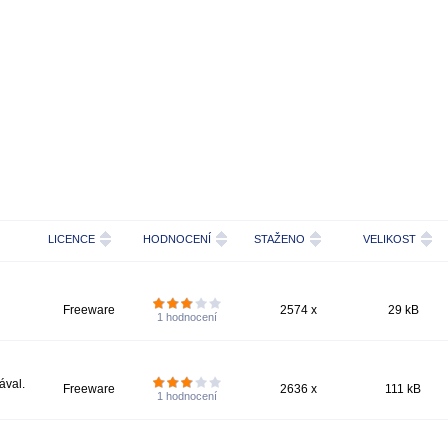
LICENCE
HODNOCENÍ
STAŽENO
VELIKOST
Freeware
2574 x
29 kB
1
hodnocení
ával.
Freeware
2636 x
111 kB
1
hodnocení