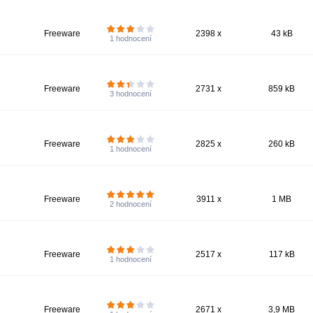
Freeware
2398 x
43 kB
1
hodnocení
Freeware
2731 x
859 kB
3
hodnocení
Freeware
2825 x
260 kB
1
hodnocení
Freeware
3911 x
1 MB
2
hodnocení
Freeware
2517 x
117 kB
1
hodnocení
Freeware
2671 x
3,9 MB