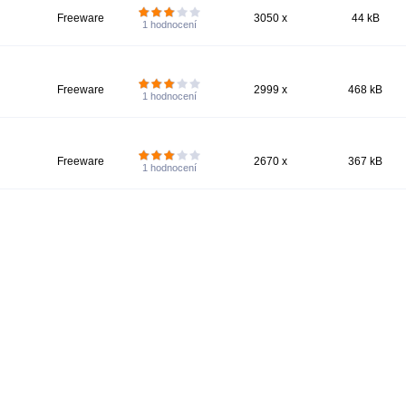
Freeware
3050 x
44 kB
1
hodnocení
Freeware
2999 x
468 kB
1
hodnocení
Freeware
2670 x
367 kB
1
hodnocení