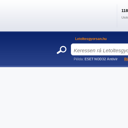
11
Utol
Letoltesgyorsan.hu
Példa:
ESET NOD32 Antivir
Ré