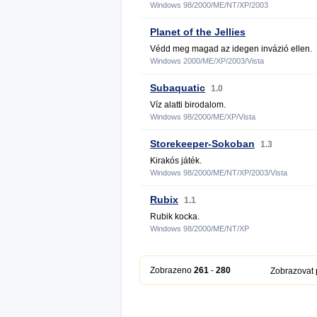
Windows 98/2000/ME/NT/XP/2003
Planet of the Jellies
Védd meg magad az idegen invázió ellen.
Windows 2000/ME/XP/2003/Vista
Subaquatic
1.0
Víz alatti birodalom.
Windows 98/2000/ME/XP/Vista
Storekeeper-Sokoban
1.3
Kirakós játék.
Windows 98/2000/ME/NT/XP/2003/Vista
Rubix
1.1
Rubik kocka.
Windows 98/2000/ME/NT/XP
Zobrazeno
261
-
280
Zobrazovat