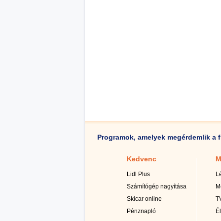
Programok, amelyek megérdemlik a f
Kedvenc
M
Lidl Plus
L
Számítógép nagyítása
M
Skicar online
TV
Pénznapló
É