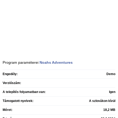
Program paraméterei
Noahs Adventures
Engedély:
Demo
Verziószám:
A telepítés folyamatban van:
Igen
Támogatott nyelvek:
A szlovákon kívül
Méret:
18,2 MB