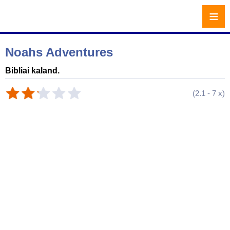
≡
Noahs Adventures
Bibliai kaland.
(
2.1
-
7
x)