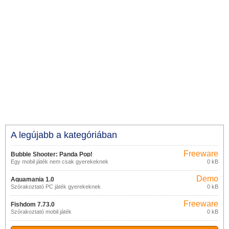
A legújabb a kategóriában
Freeware
Bubble Shooter: Panda Pop!
Egy mobil játék nem csak gyerekeknek
0 kB
13.1.101
Demo
Aquamania 1.0
Szórakoztató PC játék gyerekeknek
0 kB
Freeware
Fishdom 7.73.0
Szórakoztató mobil játék
0 kB