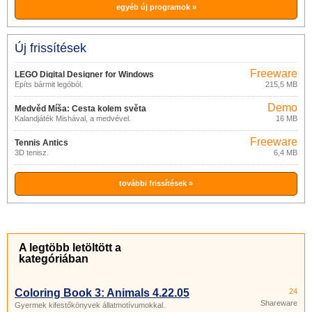
egyéb új programok »
Új frissítések
Freeware
LEGO Digital Designer for Windows
Építs bármit legóból.
215,5 MB
4.3.8.0
Demo
Medvěd Míša: Cesta kolem světa
Kalandjáték Mishával, a medvével.
16 MB
Freeware
Tennis Antics
3D tenisz.
6,4 MB
további frissítések »
A legtöbb letöltött a
kategóriában
Coloring Book 3: Animals 4.22.05
24
Shareware
Gyermek kifestőkönyvek állatmotívumokkal.