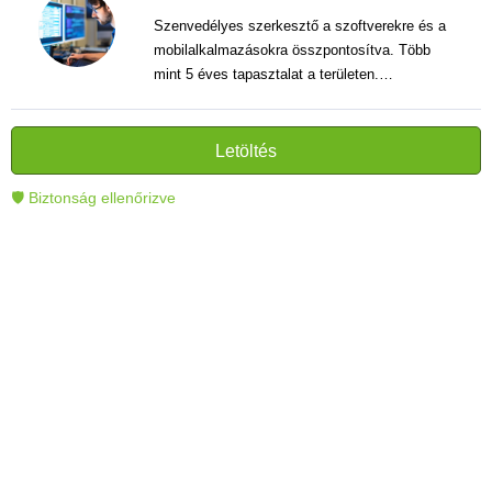
Szenvedélyes szerkesztő a szoftverekre és a
mobilalkalmazásokra összpontosítva. Több
mint 5 éves tapasztalat a területen.
Vélemények, útmutatók és hírek írása. Világos
és informatív szövegek alkotója, amelyek
segítik az olvasókat a modern technológia jobb
Letöltés
megértésében és használatában.
🛡 Biztonság ellenőrizve