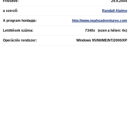
Frissítve:
29.9.2004
a szerző:
Randall Alaimo
A program honlapja:
http://www.noahsadventures.com
Letöltések száma:
7340x (ezen a héten: 4x)
Operációs rendszer:
Windows 95/98/ME/NT/2000/XP