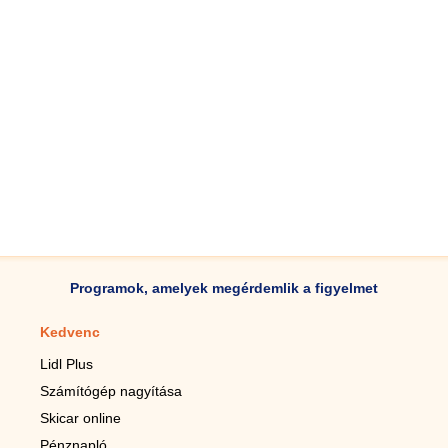
Programok, amelyek megérdemlik a figyelmet
Kedvenc
Mobilalkalmazások
Lidl Plus
Lépésszámláló mobilhoz
Számítógép nagyítása
Mobil-nagyító
Skicar online
TV távirányító
Pénznapló
Élő háttérképek mobilra