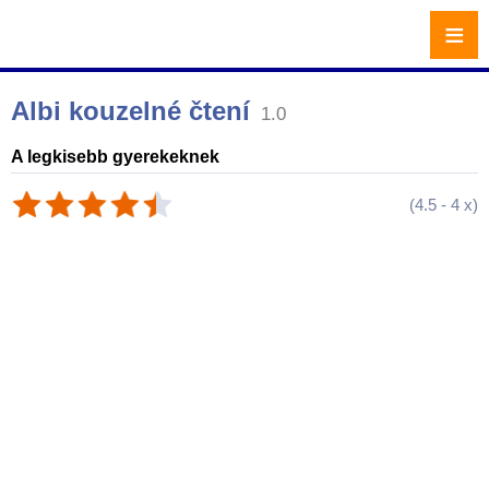
≡
Albi kouzelné čtení
1.0
A legkisebb gyerekeknek
(
4.5
-
4
x)