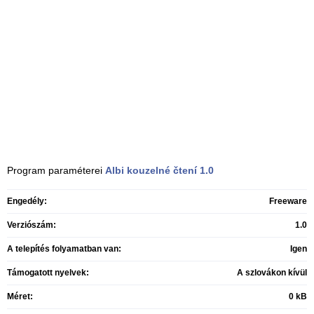
Program paraméterei
Albi kouzelné čtení
1.0
Engedély:
Freeware
Verziószám:
1.0
A telepítés folyamatban van:
Igen
Támogatott nyelvek:
A szlovákon kívül
Méret:
0 kB