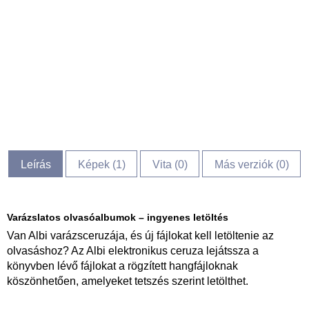
Leírás
Képek (
1
)
Vita (
0
)
Más verziók (0)
Varázslatos olvasóalbumok – ingyenes letöltés
Van Albi varázsceruzája, és új fájlokat kell letöltenie az
olvasáshoz? Az Albi elektronikus ceruza lejátssza a
könyvben lévő fájlokat a rögzített hangfájloknak
köszönhetően, amelyeket tetszés szerint letölthet.