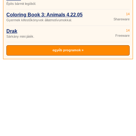
Építs bármit legóból.
Coloring Book 3: Animals 4.22.05
14
Shareware
Gyermek kifestőkönyvek állatmotívumokkal.
Drak
14
Freeware
Sárkány mini játék.
egyéb programok »