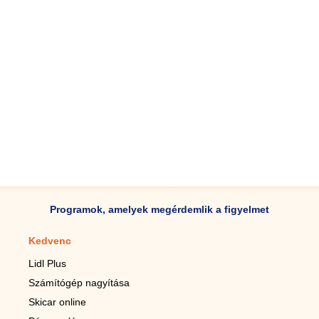
Programok, amelyek megérdemlik a figyelmet
Kedvenc
Mobilalkalmazások
Lidl Plus
Lépésszámláló mobilhoz
Számítógép nagyítása
Mobil-nagyító
Skicar online
TV távirányító