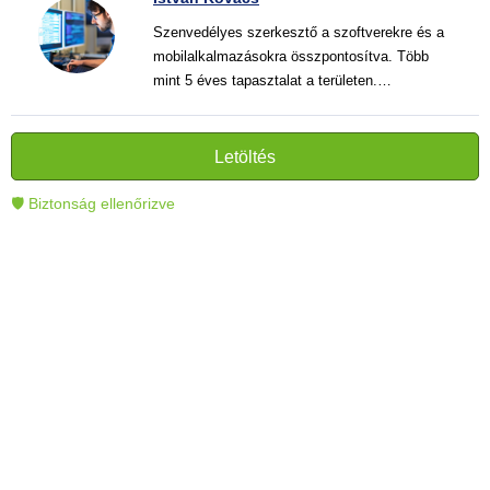
Szenvedélyes szerkesztő a szoftverekre és a
mobilalkalmazásokra összpontosítva. Több
mint 5 éves tapasztalat a területen.
Vélemények, útmutatók és hírek írása. Világos
és informatív szövegek alkotója, amelyek
segítik az olvasókat a modern technológia jobb
Letöltés
megértésében és használatában.
🛡 Biztonság ellenőrizve