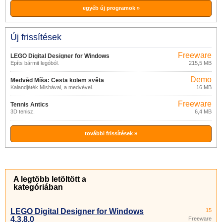
egyéb új programok »
Új frissítések
Freeware
LEGO Digital Designer for Windows
Építs bármit legóból.
215,5 MB
4.3.8.0
Demo
Medvěd Míša: Cesta kolem světa
Kalandjáték Mishával, a medvével.
16 MB
Freeware
Tennis Antics
3D tenisz.
6,4 MB
további frissítések »
A legtöbb letöltött a
kategóriában
LEGO Digital Designer for Windows
15
4.3.8.0
Freeware