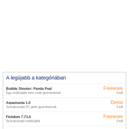
A legújabb a kategóriában
Freeware
Bubble Shooter: Panda Pop!
Egy mobil játék nem csak gyerekeknek
0 kB
13.1.101
Demo
Aquamania 1.0
Szórakoztató PC játék gyerekeknek
0 kB
Freeware
Fishdom 7.73.0
Szórakoztató mobil játék
0 kB