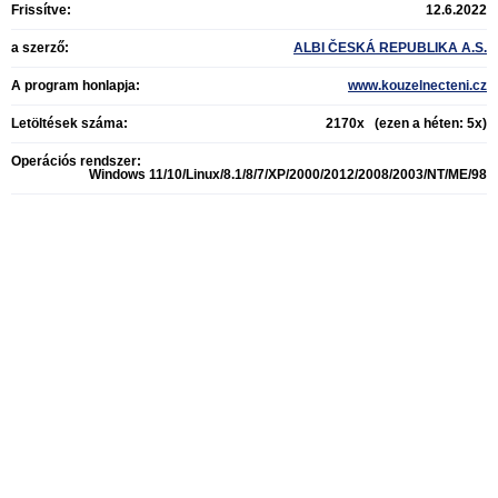
Frissítve:
12.6.2022
a szerző:
ALBI ČESKÁ REPUBLIKA A.S.
A program honlapja:
www.kouzelnecteni.cz
Letöltések száma:
2170x (ezen a héten: 5x)
Operációs rendszer:
Windows 11/10/Linux/8.1/8/7/XP/2000/2012/2008/2003/NT/ME/98