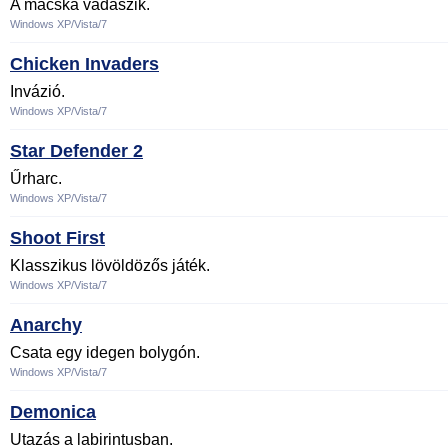
A macska vadászik.
Windows XP/Vista/7
Chicken Invaders
Invázió.
Windows XP/Vista/7
Star Defender 2
Űrharc.
Windows XP/Vista/7
Shoot First
Klasszikus lövöldözős játék.
Windows XP/Vista/7
Anarchy
Csata egy idegen bolygón.
Windows XP/Vista/7
Demonica
Utazás a labirintusban.