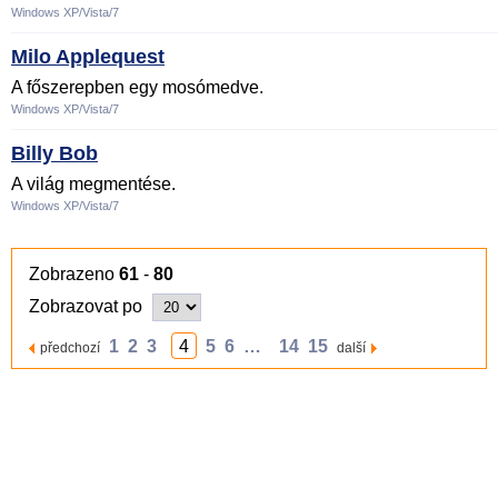
Windows XP/Vista/7
Milo Applequest
A főszerepben egy mosómedve.
Windows XP/Vista/7
Billy Bob
A világ megmentése.
Windows XP/Vista/7
Zobrazeno
61
-
80
Zobrazovat po
1
2
3
4
5
6
…
14
15
předchozí
další