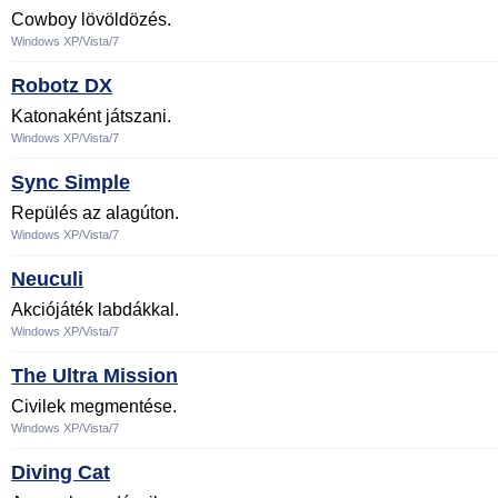
Cowboy lövöldözés.
Windows XP/Vista/7
Robotz DX
Katonaként játszani.
Windows XP/Vista/7
Sync Simple
Repülés az alagúton.
Windows XP/Vista/7
Neuculi
Akciójáték labdákkal.
Windows XP/Vista/7
The Ultra Mission
Civilek megmentése.
Windows XP/Vista/7
Diving Cat