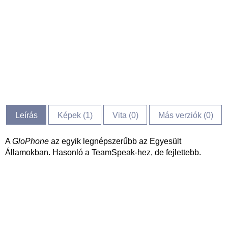
Leírás
Képek (
1
)
Vita (
0
)
Más verziók (0)
A
GloPhone
az egyik legnépszerűbb az Egyesült
Államokban. Hasonló a TeamSpeak-hez, de fejlettebb.