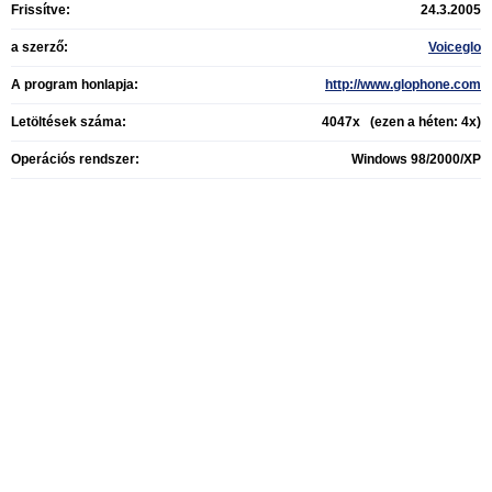
Frissítve:
24.3.2005
a szerző:
Voiceglo
A program honlapja:
http://www.glophone.com
Letöltések száma:
4047x (ezen a héten: 4x)
Operációs rendszer:
Windows 98/2000/XP