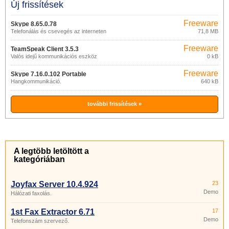
Új frissítések
Freeware
Skype 8.65.0.78
Telefonálás és csevegés az interneten
71,8 MB
keresztül
Freeware
TeamSpeak Client 3.5.3
Valós idejű kommunikációs eszköz
0 kB
Freeware
Skype 7.16.0.102 Portable
Hangkommunikáció.
640 kB
további frissítések »
A legtöbb letöltött a
kategóriában
Joyfax Server 10.4.924
23
Demo
Hálózati faxolás.
1st Fax Extractor 6.71
17
Demo
Telefonszám szervező.