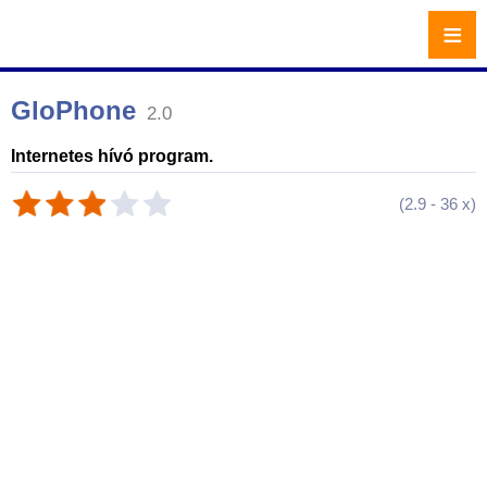
≡
GloPhone
2.0
Internetes hívó program.
(
2.9
-
36
x)