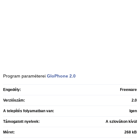
Program paraméterei
GloPhone
2.0
Engedély:
Freeware
Verziószám:
2.0
A telepítés folyamatban van:
Igen
Támogatott nyelvek:
A szlovákon kívül
Méret:
268 kB