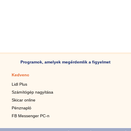
Programok, amelyek megérdemlik a figyelmet
Kedvenc
Mobilalkalmazások
Lidl Plus
Lépésszámláló mobilhoz
Számítógép nagyítása
Mobil-nagyító
Skicar online
TV távirányító
Pénznapló
Élő háttérképek mobilra
FB Messenger PC-n
Marias mobilhoz