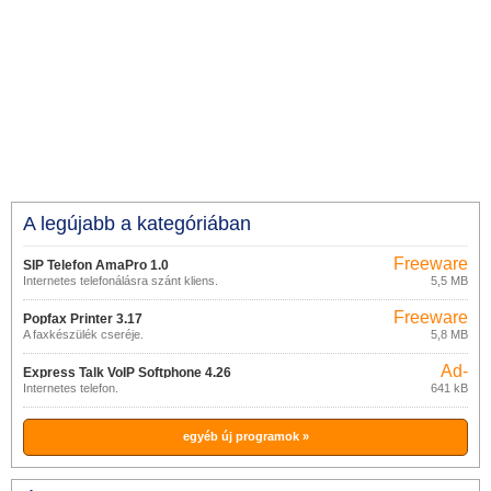
A legújabb a kategóriában
Freeware
SIP Telefon AmaPro 1.0
Internetes telefonálásra szánt kliens.
5,5 MB
Freeware
Popfax Printer 3.17
A faxkészülék cseréje.
5,8 MB
Ad-
Express Talk VoIP Softphone 4.26
supported
Internetes telefon.
641 kB
egyéb új programok »