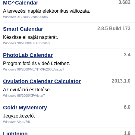
MG^Calendar
3.682
A tervezési naptár elektronikus változata.
Windows XP/2003/Vista/2008/7
Smart Calendar
2.8.5 Build 173
Készítse el saját naptárát.
Windows 98/2000/NT/XP/Vista/7
PhotoLab Calendar
3.4
Program fotó és videó üzlethez.
Windows 98/2000/ME/NT/XP/2003/Vista/7
Ovulation Calendar Calculator
2013.1.0
Az ovuláció észlelése.
Windows 98/2000/XP/Vista/7
Gold! MyMemory
6.0
Jegyzetkezelő.
Windows Vista/7/8
Lightning
1.9