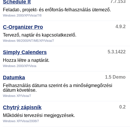
Schedule It
7.7.153
Feladat-, projekt- és erőforrás-felhasználás ütemező.
Windows 2000/XP/Vista/7/8
C-Organizer Pro
4.9.2
Tervező, naptár és kapcsolatkezelő.
Windows 98/2000/NT/ME/XP/Vista/7
Simply Calenders
5.3.1422
Hozza létre a naptárát.
Windows 2000/XP/Vista
Datumka
1.5 Demo
Felhasználás dátuma szerint és a minőségmegőrzési
dátum követése.
Windows XP/Vista/7
Chytrý zápisník
0.2
Működési tervezési megjegyzések.
Windows XP/Vista/2008/7