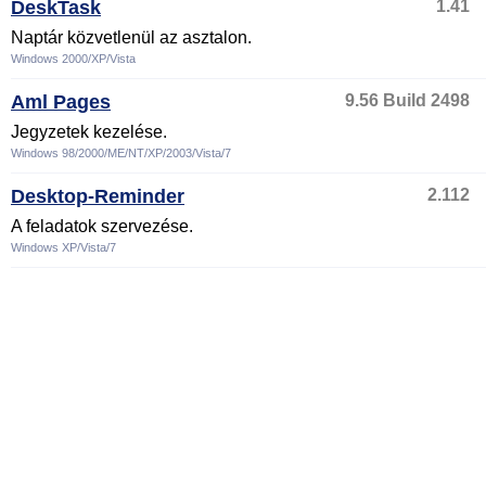
DeskTask
1.41
Naptár közvetlenül az asztalon.
Windows 2000/XP/Vista
Aml Pages
9.56 Build 2498
Jegyzetek kezelése.
Windows 98/2000/ME/NT/XP/2003/Vista/7
Desktop-Reminder
2.112
A feladatok szervezése.
Windows XP/Vista/7