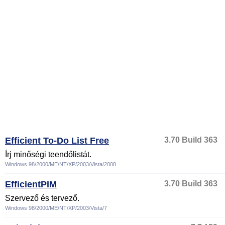
Efficient To-Do List Free
3.70 Build 363
Írj minőségi teendőlistát.
Windows 98/2000/ME/NT/XP/2003/Vista/2008
EfficientPIM
3.70 Build 363
Szervező és tervező.
Windows 98/2000/ME/NT/XP/2003/Vista/7