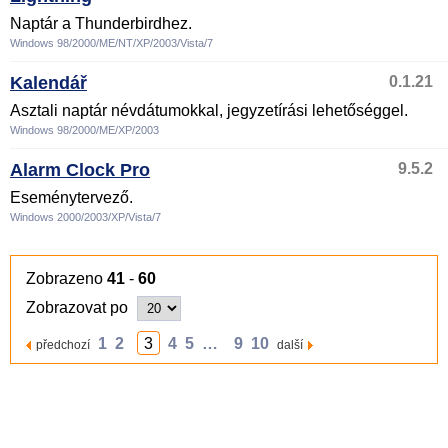
Naptár a Thunderbirdhez.
Windows 98/2000/ME/NT/XP/2003/Vista/7
Kalendář
0.1.21
Asztali naptár névdátumokkal, jegyzetírási lehetőséggel.
Windows 98/2000/ME/XP/2003
Alarm Clock Pro
9.5.2
Eseménytervező.
Windows 2000/2003/XP/Vista/7
Zobrazeno
41
-
60
Zobrazovat po
1
2
3
4
5
…
9
10
předchozí
další