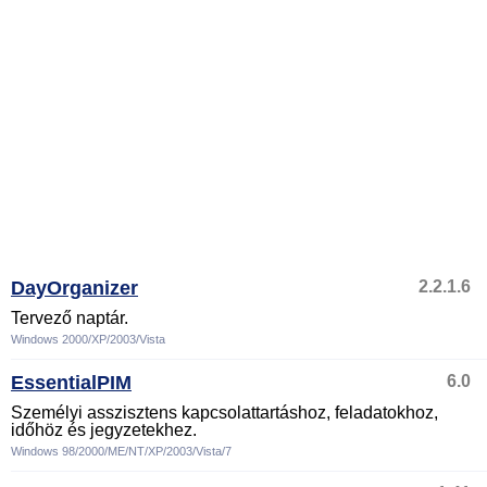
DayOrganizer
2.2.1.6
Tervező naptár.
Windows 2000/XP/2003/Vista
EssentialPIM
6.0
Személyi asszisztens kapcsolattartáshoz, feladatokhoz,
időhöz és jegyzetekhez.
Windows 98/2000/ME/NT/XP/2003/Vista/7