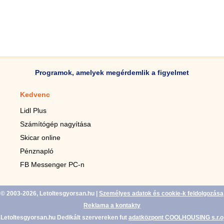
Programok, amelyek megérdemlik a figyelmet
Kedvenc
Mobilalkalmazások
Lidl Plus
Lépésszámláló mobilhoz
Számítógép nagyítása
Mobil-nagyító
Skicar online
TV távirányító
Pénznapló
Élő háttérképek mobilra
FB Messenger PC-n
Marias mobilhoz
© 2003-2026, Letoltesgyorsan.hu
|
Személyes adatok és cookie-k feldolgozása
Reklama a kontakty
Letoltesgyorsan.hu Dedikált szervereken fut
adatközpont COOLHOUSING s.r.o