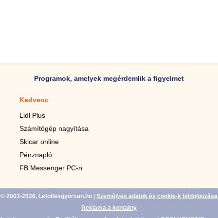
Programok, amelyek megérdemlik a figyelmet
Kedvenc
Mobilalkalmazások
Lidl Plus
Lépésszámláló mobilhoz
Számítógép nagyítása
Mobil-nagyító
Skicar online
TV távirányító
Pénznapló
Élő háttérképek mobilra
FB Messenger PC-n
Marias mobilhoz
© 2003-2026, Letoltesgyorsan.hu
|
Személyes adatok és cookie-k feldolgozása
Reklama a kontakty