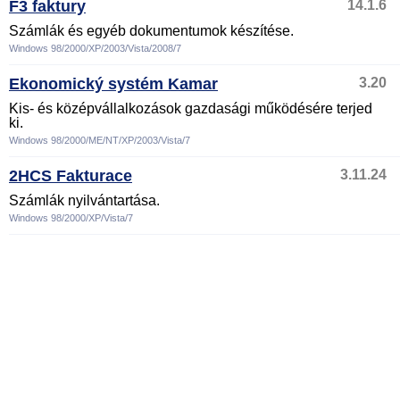
F3 faktury
14.1.6
Számlák és egyéb dokumentumok készítése.
Windows 98/2000/XP/2003/Vista/2008/7
Ekonomický systém Kamar
3.20
Kis- és középvállalkozások gazdasági működésére terjed
ki.
Windows 98/2000/ME/NT/XP/2003/Vista/7
2HCS Fakturace
3.11.24
Számlák nyilvántartása.
Windows 98/2000/XP/Vista/7