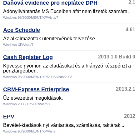
Daňová evidence pro neplátce DPH
2.1
Adónyilvántartás MS Excelben áfát nem fizetők számára.
Windows 98/2000/ME/NT/XP/Vista/7
Ace Schedule
4.61
Az alkalmazottak ütemtervének tervezése.
Windows XP/Vista/7
Cash Register Log
2013.1.0 Build 0
Kövesse nyomon az eladásokat és a hiányzó készpénzt a
pénztárgépben.
Windows 98/2000/ME/NT/XP/2003/Vista/2008
CRM-Express Enterprise
2013.2.1
Üzletvezetési megoldások.
Windows 2000/XP/2003/Vista/7
EPV
2012
Bevétel-kiadások nyilvántartása, számlázás, raktárak...
Windows 98/2000/ME/NT/XP/Vista