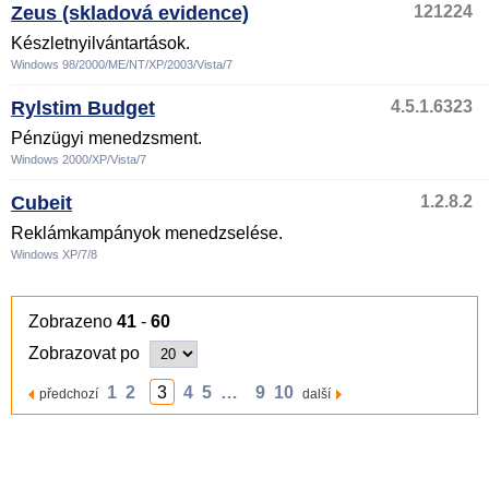
Zeus (skladová evidence)
121224
Készletnyilvántartások.
Windows 98/2000/ME/NT/XP/2003/Vista/7
Rylstim Budget
4.5.1.6323
Pénzügyi menedzsment.
Windows 2000/XP/Vista/7
Cubeit
1.2.8.2
Reklámkampányok menedzselése.
Windows XP/7/8
Zobrazeno
41
-
60
Zobrazovat po
1
2
3
4
5
…
9
10
předchozí
další