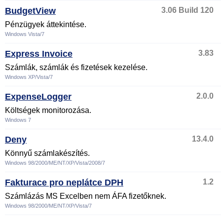
BudgetView
3.06 Build 120
Pénzügyek áttekintése.
Windows Vista/7
Express Invoice
3.83
Számlák, számlák és fizetések kezelése.
Windows XP/Vista/7
ExpenseLogger
2.0.0
Költségek monitorozása.
Windows 7
Deny
13.4.0
Könnyű számlakészítés.
Windows 98/2000/ME/NT/XP/Vista/2008/7
Fakturace pro neplátce DPH
1.2
Számlázás MS Excelben nem ÁFA fizetőknek.
Windows 98/2000/ME/NT/XP/Vista/7