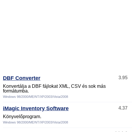
DBF Converter
3.95
Konvertálja a DBF fájlokat XML, CSV és sok más
formátumba.
Windows 98/2000/ME/NT/XP/2003/Vista/2008
iMagic Inventory Software
4.37
Könyvelőprogram.
Windows 98/2000/ME/NT/XP/2003/Vista/2008