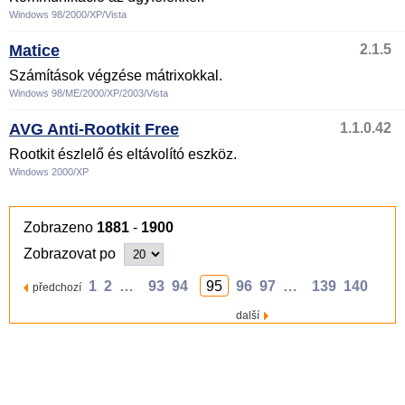
Windows 98/2000/XP/Vista
Matice
2.1.5
Számítások végzése mátrixokkal.
Windows 98/ME/2000/XP/2003/Vista
AVG Anti-Rootkit Free
1.1.0.42
Rootkit észlelő és eltávolító eszköz.
Windows 2000/XP
Zobrazeno
1881
-
1900
Zobrazovat po
1
2
…
93
94
95
96
97
…
139
140
předchozí
další