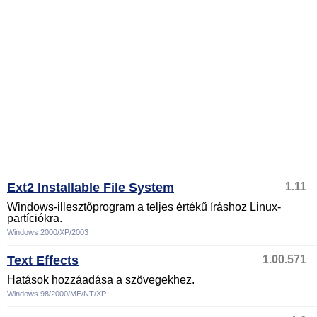
Ext2 Installable File System
1.11
Windows-illesztőprogram a teljes értékű íráshoz Linux-
partíciókra.
Windows 2000/XP/2003
Text Effects
1.00.571
Hatások hozzáadása a szövegekhez.
Windows 98/2000/ME/NT/XP