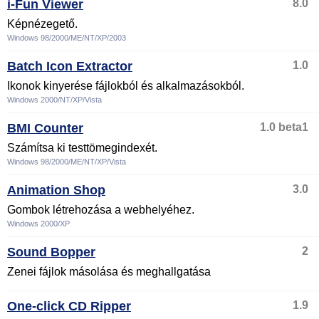
i-Fun Viewer
8.0
Képnézegető.
Windows 98/2000/ME/NT/XP/2003
Batch Icon Extractor
1.0
Ikonok kinyerése fájlokból és alkalmazásokból.
Windows 2000/NT/XP/Vista
BMI Counter
1.0 beta1
Számítsa ki testtömegindexét.
Windows 98/2000/ME/NT/XP/Vista
Animation Shop
3.0
Gombok létrehozása a webhelyéhez.
Windows 2000/XP
Sound Bopper
2
Zenei fájlok másolása és meghallgatása
One-click CD Ripper
1.9