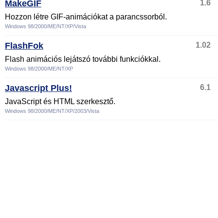
MakeGIF
1.6
Hozzon létre GIF-animációkat a parancssorból.
Windows 98/2000/ME/NT/XP/Vista
FlashFok
1.02
Flash animációs lejátszó további funkciókkal.
Windows 98/2000/ME/NT/XP
Javascript Plus!
6.1
JavaScript és HTML szerkesztő.
Windows 98/2000/ME/NT/XP/2003/Vista