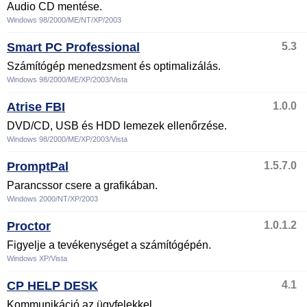
Audio CD mentése.
Windows 98/2000/ME/NT/XP/2003
Smart PC Professional
5.3
Számítógép menedzsment és optimalizálás.
Windows 98/2000/ME/XP/2003/Vista
Atrise FBI
1.0.0
DVD/CD, USB és HDD lemezek ellenőrzése.
Windows 98/2000/ME/XP/2003/Vista
PromptPal
1.5.7.0
Parancssor csere a grafikában.
Windows 2000/NT/XP/2003
Proctor
1.0.1.2
Figyelje a tevékenységet a számítógépén.
Windows XP/Vista
CP HELP DESK
4.1
Kommunikáció az ügyfelekkel.