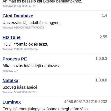
Animált és beszélő karakterek bemutatókhoz.
Windows 98/2000/ME/NT/XP
Gimi Databáze
1.4
Univerzális fájl adatbázis ingyen.
Windows 98/2000/ME/NT/XP/2003
HD Tune
2.55
HDD információk és teszt.
Windows 2000/XP/2003/Vista
Process PE
1.0.0.3
Alkalmazás futásidejű naplózása.
Windows XP
Natalka
1.0.0.0
Szöveg írása ábécé.
Windows 98/2000/ME/NT/XP
Luminex
4058.60517.32215.5232
Fénycső energiafogyasztásának meghatározása.