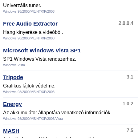
Univerzális tuner.
Windows 98/2000/ME/NT/XP/2003
Free Audio Extractor
2.0.0.4
Hang kinyerése a videóból.
Windows 98/2000/ME/NT/XP/2003
Microsoft Windows Vista SP1
SP1 Windows Vista rendszerhez.
Windows Vista
Tripode
3.1
Grafikus fájlok védelme.
Windows 98/2000/ME/NT/XP/2003
Energy
1.0.2
Az akkumulátor állapotára vonatkozó információk.
Windows 98/2000/ME/NT/XP/2003/Vista
MASH
7.5