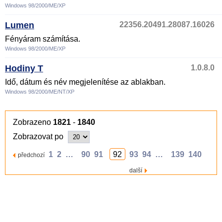
Windows 98/2000/ME/XP
Lumen
22356.20491.28087.16026
Fényáram számítása.
Windows 98/2000/ME/XP
Hodiny T
1.0.8.0
Idő, dátum és név megjelenítése az ablakban.
Windows 98/2000/ME/NT/XP
Zobrazeno
1821
-
1840
Zobrazovat po
1
2
…
90
91
92
93
94
…
139
140
předchozí
další