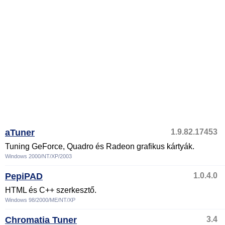
aTuner
1.9.82.17453
Tuning GeForce, Quadro és Radeon grafikus kártyák.
Windows 2000/NT/XP/2003
PepiPAD
1.0.4.0
HTML és C++ szerkesztő.
Windows 98/2000/ME/NT/XP
Chromatia Tuner
3.4