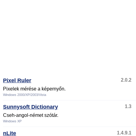
Pixel Ruler
2.0.2
Pixelek mérése a képernyőn.
Windows 2000/XP/2003/Vista
Sunnysoft Dictionary
1.3
Cseh-angol-német szótár.
Windows XP
nLite
1.4.9.1