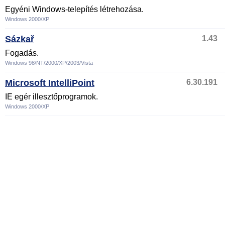
Egyéni Windows-telepítés létrehozása.
Windows 2000/XP
Sázkař
1.43
Fogadás.
Windows 98/NT/2000/XP/2003/Vista
Microsoft IntelliPoint
6.30.191
IE egér illesztőprogramok.
Windows 2000/XP