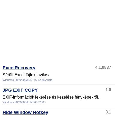
ExcelRecovery
4.1.0837
Sérült Excel fájlok javítása.
Windows 98/2000/ME/NT/XP/2003/Vista
JPG EXIF COPY
1.0
EXIF-információk lekérése és kezelése fényképekről.
Windows 98/2000/ME/NT/XP/2003
Hide Window Hotkey
3.1