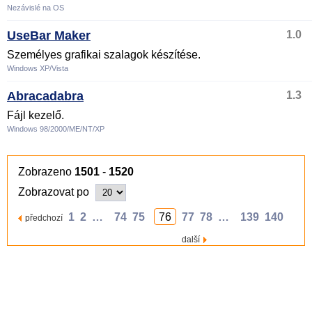
Nezávislé na OS
UseBar Maker
1.0
Személyes grafikai szalagok készítése.
Windows XP/Vista
Abracadabra
1.3
Fájl kezelő.
Windows 98/2000/ME/NT/XP
Zobrazeno
1501
-
1520
Zobrazovat po
1
2
…
74
75
76
77
78
…
139
140
předchozí
další