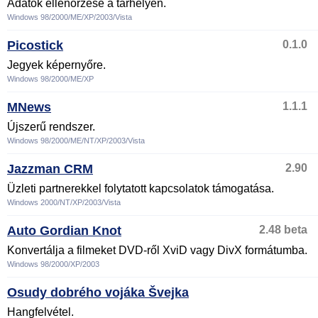
Adatok ellenőrzése a tárhelyen.
Windows 98/2000/ME/XP/2003/Vista
Picostick
0.1.0
Jegyek képernyőre.
Windows 98/2000/ME/XP
MNews
1.1.1
Újszerű rendszer.
Windows 98/2000/ME/NT/XP/2003/Vista
Jazzman CRM
2.90
Üzleti partnerekkel folytatott kapcsolatok támogatása.
Windows 2000/NT/XP/2003/Vista
Auto Gordian Knot
2.48 beta
Konvertálja a filmeket DVD-ről XviD vagy DivX formátumba.
Windows 98/2000/XP/2003
Osudy dobrého vojáka Švejka
Hangfelvétel.