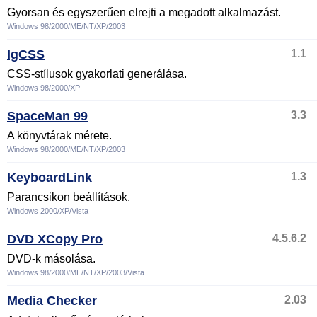
Gyorsan és egyszerűen elrejti a megadott alkalmazást.
Windows 98/2000/ME/NT/XP/2003
IgCSS
1.1
CSS-stílusok gyakorlati generálása.
Windows 98/2000/XP
SpaceMan 99
3.3
A könyvtárak mérete.
Windows 98/2000/ME/NT/XP/2003
KeyboardLink
1.3
Parancsikon beállítások.
Windows 2000/XP/Vista
DVD XCopy Pro
4.5.6.2
DVD-k másolása.
Windows 98/2000/ME/NT/XP/2003/Vista
Media Checker
2.03