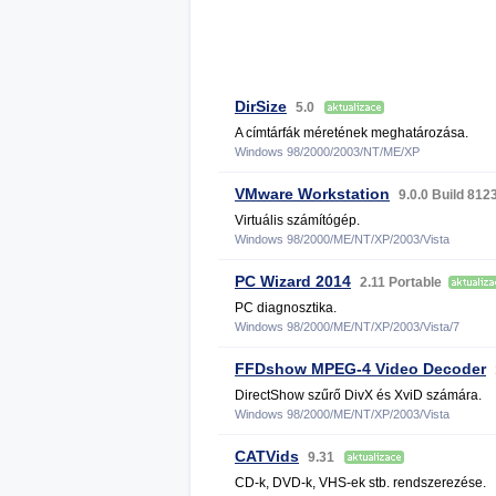
DirSize
5.0
A címtárfák méretének meghatározása.
Windows 98/2000/2003/NT/ME/XP
VMware Workstation
9.0.0 Build 81
Virtuális számítógép.
Windows 98/2000/ME/NT/XP/2003/Vista
PC Wizard 2014
2.11 Portable
PC diagnosztika.
Windows 98/2000/ME/NT/XP/2003/Vista/7
FFDshow MPEG-4 Video Decoder
DirectShow szűrő DivX és XviD számára.
Windows 98/2000/ME/NT/XP/2003/Vista
CATVids
9.31
CD-k, DVD-k, VHS-ek stb. rendszerezése.