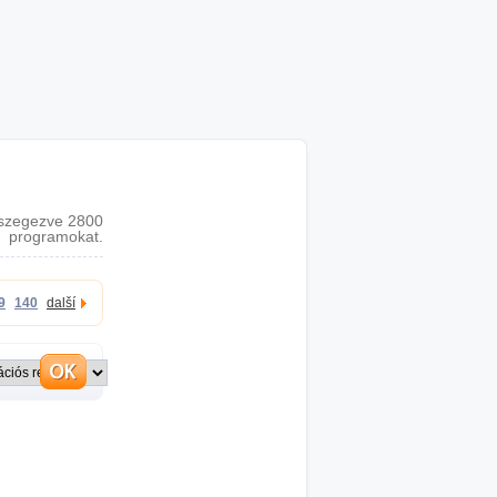
szegezve 2800
programokat.
9
140
další