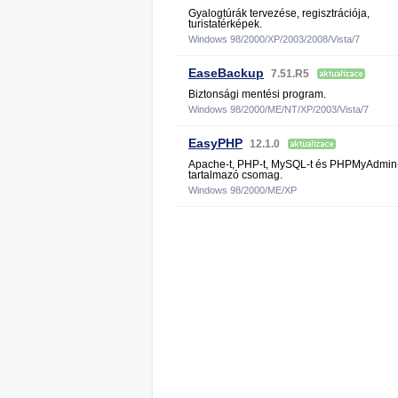
Gyalogtúrák tervezése, regisztrációja,
turistatérképek.
Windows 98/2000/XP/2003/2008/Vista/7
EaseBackup
7.51.R5
Biztonsági mentési program.
Windows 98/2000/ME/NT/XP/2003/Vista/7
EasyPHP
12.1.0
Apache-t, PHP-t, MySQL-t és PHPMyAdmin-
tartalmazó csomag.
Windows 98/2000/ME/XP