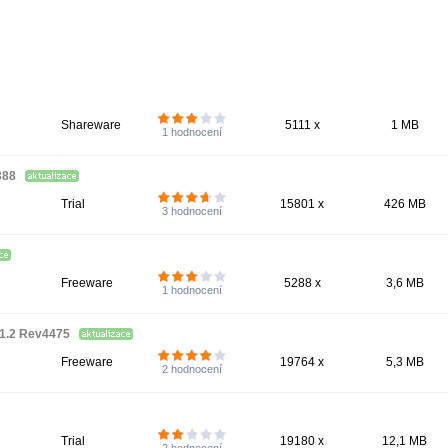
Shareware
5111 x
1 MB
1
hodnocení
2388
Trial
15801 x
426 MB
3
hodnocení
Freeware
5288 x
3,6 MB
1
hodnocení
1.2 Rev4475
Freeware
19764 x
5,3 MB
2
hodnocení
Trial
19180 x
12,1 MB