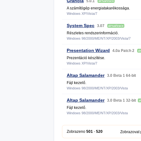
Granola
5.0.1
A számítógép energiatakarékossága.
Windows XP/Vista/7
System Spec
3.07
Részletes rendszerinformáció.
Windows 98/2000/ME/NT/XP/2003/Vista/7
Presentation Wizard
4.0a Patch 2
Prezentáció készítése.
Windows XP/Vista/7
Altap Salamander
3.0 Beta 1 64-bit
Fájl kezelő.
Windows 98/2000/ME/NT/XP/2003/Vista
Altap Salamander
3.0 Beta 1 32-bit
Fájl kezelő.
Windows 98/2000/ME/NT/XP/2003/Vista
Zobrazeno
501
-
520
Zobrazovat