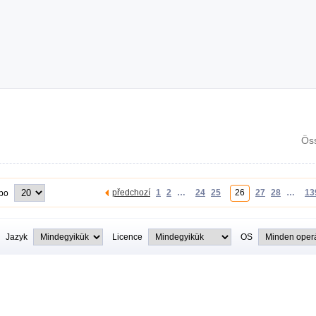
Ös
předchozí
1
2
…
24
25
26
27
28
…
13
 po
Jazyk
Licence
OS