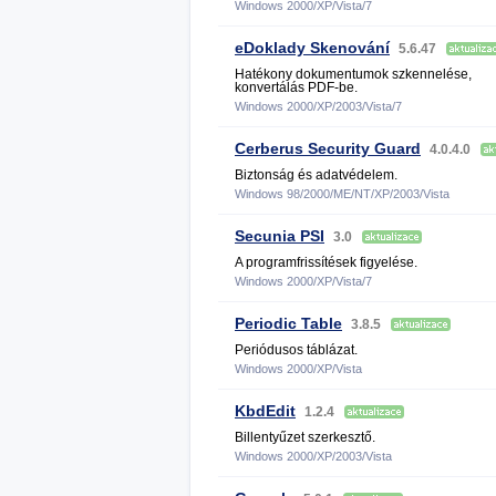
Windows 2000/XP/Vista/7
eDoklady Skenování
5.6.47
Hatékony dokumentumok szkennelése,
konvertálás PDF-be.
Windows 2000/XP/2003/Vista/7
Cerberus Security Guard
4.0.4.0
Biztonság és adatvédelem.
Windows 98/2000/ME/NT/XP/2003/Vista
Secunia PSI
3.0
A programfrissítések figyelése.
Windows 2000/XP/Vista/7
Periodic Table
3.8.5
Periódusos táblázat.
Windows 2000/XP/Vista
KbdEdit
1.2.4
Billentyűzet szerkesztő.
Windows 2000/XP/2003/Vista