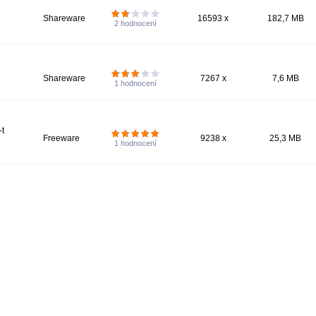
Shareware
16593 x
182,7 MB
2
hodnocení
Shareware
7267 x
7,6 MB
1
hodnocení
t
Freeware
9238 x
25,3 MB
1
hodnocení