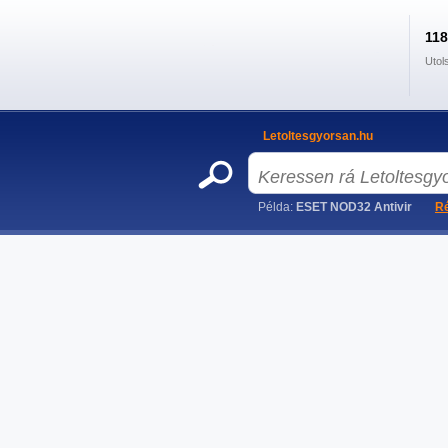
11
Utol
Letoltesgyorsan.hu
Példa:
ESET NOD32 Antivir
Ré