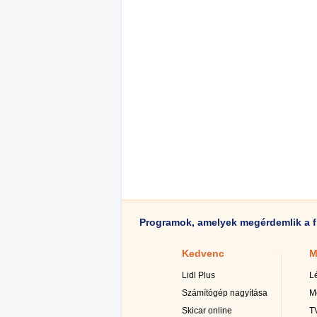
Programok, amelyek megérdemlik a f
Kedvenc
M
Lidl Plus
L
Számítógép nagyítása
M
Skicar online
TV