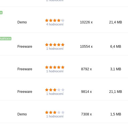
2
hodnocení
Demo
10226 x
21,4 MB
4
hodnocení
Freeware
10554 x
6,4 MB
1
hodnocení
Freeware
8792 x
3,1 MB
1
hodnocení
Freeware
9814 x
21,1 MB
1
hodnocení
Demo
7308 x
1,5 MB
1
hodnocení