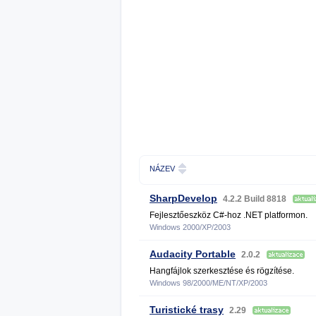
NÁZEV
SharpDevelop
4.2.2 Build 8818
Fejlesztőeszköz C#-hoz .NET platformon.
Windows 2000/XP/2003
Audacity Portable
2.0.2
Hangfájlok szerkesztése és rögzítése.
Windows 98/2000/ME/NT/XP/2003
Turistické trasy
2.29