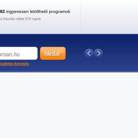
882
ingyenesen letölthető programok
só frissítés előtte 579 napok
szletes keresés