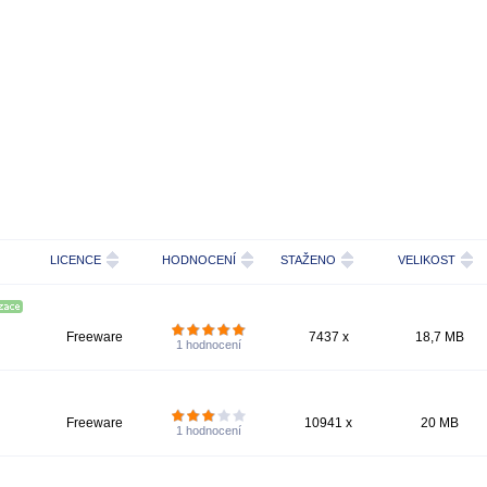
LICENCE
HODNOCENÍ
STAŽENO
VELIKOST
Freeware
7437 x
18,7 MB
1
hodnocení
Freeware
10941 x
20 MB
1
hodnocení