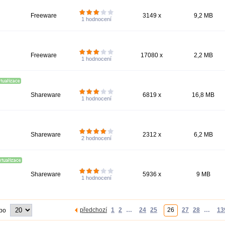
Freeware
3149 x
9,2 MB
1
hodnocení
Freeware
17080 x
2,2 MB
1
hodnocení
Shareware
6819 x
16,8 MB
1
hodnocení
Shareware
2312 x
6,2 MB
2
hodnocení
Shareware
5936 x
9 MB
1
hodnocení
předchozí
1
2
…
24
25
26
27
28
…
13
 po