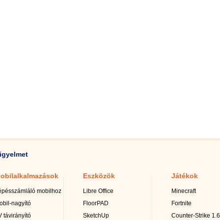
igyelmet
obilalkalmazások
Eszközök
Játékok
épésszámláló mobilhoz
Libre Office
Minecraft
obil-nagyító
FloorPAD
Fortnite
 távirányító
SketchUp
Counter-Strike 1.6