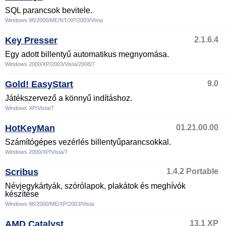
SQL parancsok bevitele.
Windows 98/2000/ME/NT/XP/2003/Vista
Key Presser
2.1.6.4
Egy adott billentyű automatikus megnyomása.
Windows 2000/XP/2003/Vista/2008/7
Gold! EasyStart
9.0
Játékszervező a könnyű indításhoz.
Windows XP/Vista/7
HotKeyMan
01.21.00.00
Számítógépes vezérlés billentyűparancsokkal.
Windows 2000/XP/Vista/7
Scribus
1.4.2 Portable
Névjegykártyák, szórólapok, plakátok és meghívók
készítése
Windows 98/2000/ME/XP/2003/Vista
AMD Catalyst
13.1 XP