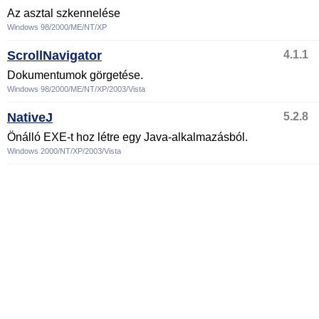
Az asztal szkennelése
Windows 98/2000/ME/NT/XP
ScrollNavigator
4.1.1
Dokumentumok görgetése.
Windows 98/2000/ME/NT/XP/2003/Vista
NativeJ
5.2.8
Önálló EXE-t hoz létre egy Java-alkalmazásból.
Windows 2000/NT/XP/2003/Vista