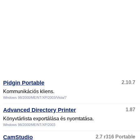
Pidgin Portable
2.10.7
Kommunikációs kliens.
Windows 98/2000/ME/NT/XP/2003/Vista/7
Advanced Directory Printer
1.87
Könyvtárlista exportálása és nyomtatása.
Windows 98/2000/ME/NT/XP/2003
CamStudio
2.7 r316 Portable