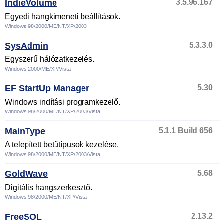
IndieVolume
3.5.96.167
Egyedi hangkimeneti beállítások.
Windows 98/2000/ME/NT/XP/2003
SysAdmin
5.3.3.0
Egyszerű hálózatkezelés.
Windows 2000/ME/XP/Vista
EF StartUp Manager
5.30
Windows indítási programkezelő.
Windows 98/2000/ME/NT/XP/2003/Vista
MainType
5.1.1 Build 656
A telepített betűtípusok kezelése.
Windows 98/2000/ME/NT/XP/2003/Vista
GoldWave
5.68
Digitális hangszerkesztő.
Windows 98/2000/ME/NT/XP/Vista
FreeSQL
2.13.2