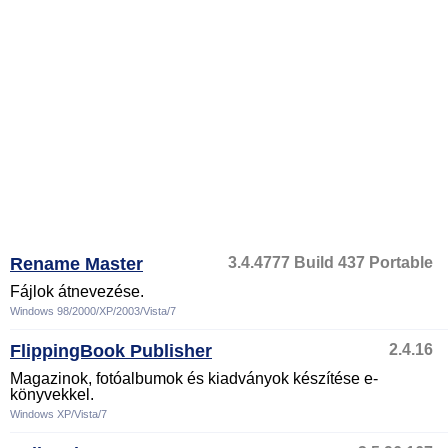
Rename Master
3.4.4777 Build 437 Portable
Fájlok átnevezése.
Windows 98/2000/XP/2003/Vista/7
FlippingBook Publisher
2.4.16
Magazinok, fotóalbumok és kiadványok készítése e-
könyvekkel.
Windows XP/Vista/7