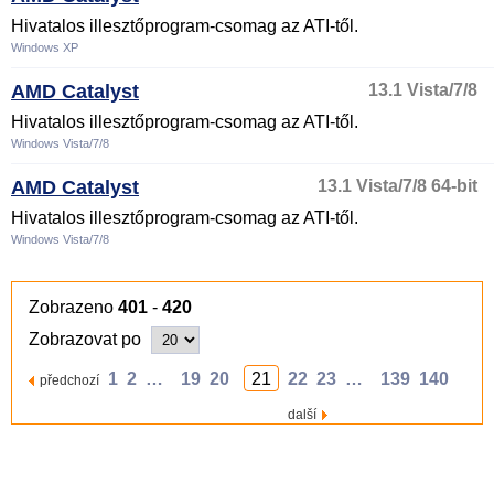
Hivatalos illesztőprogram-csomag az ATI-től.
Windows XP
AMD Catalyst
13.1 Vista/7/8
Hivatalos illesztőprogram-csomag az ATI-től.
Windows Vista/7/8
AMD Catalyst
13.1 Vista/7/8 64-bit
Hivatalos illesztőprogram-csomag az ATI-től.
Windows Vista/7/8
Zobrazeno
401
-
420
Zobrazovat po
1
2
…
19
20
21
22
23
…
139
140
předchozí
další