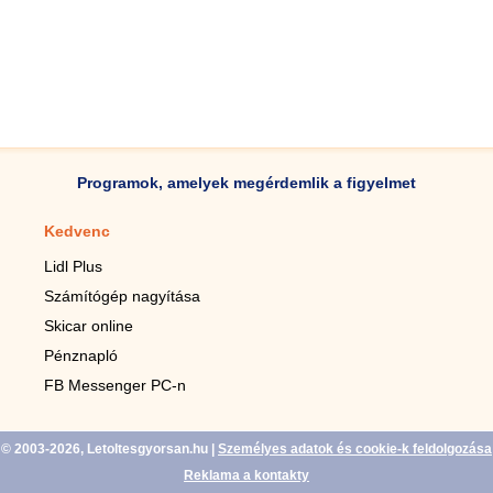
Programok, amelyek megérdemlik a figyelmet
Kedvenc
Mobilalkalmazások
Lidl Plus
Lépésszámláló mobilhoz
Számítógép nagyítása
Mobil-nagyító
Skicar online
TV távirányító
Pénznapló
Élő háttérképek mobilra
FB Messenger PC-n
Marias mobilhoz
© 2003-2026, Letoltesgyorsan.hu
|
Személyes adatok és cookie-k feldolgozása
Reklama a kontakty