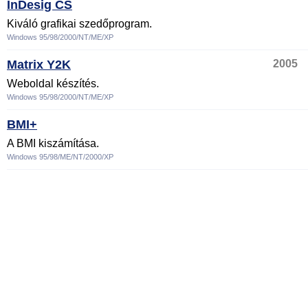
InDesig CS
Kiváló grafikai szedőprogram.
Windows 95/98/2000/NT/ME/XP
Matrix Y2K
2005
Weboldal készítés.
Windows 95/98/2000/NT/ME/XP
BMI+
A BMI kiszámítása.
Windows 95/98/ME/NT/2000/XP