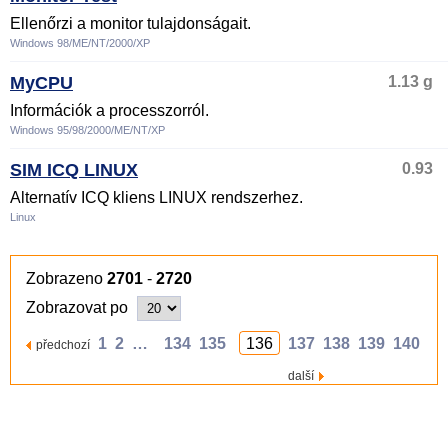
Ellenőrzi a monitor tulajdonságait.
Windows 98/ME/NT/2000/XP
MyCPU
1.13 g
Információk a processzorról.
Windows 95/98/2000/ME/NT/XP
SIM ICQ LINUX
0.93
Alternatív ICQ kliens LINUX rendszerhez.
Linux
Zobrazeno
2701
-
2720
Zobrazovat po
1
2
…
134
135
136
137
138
139
140
předchozí
další