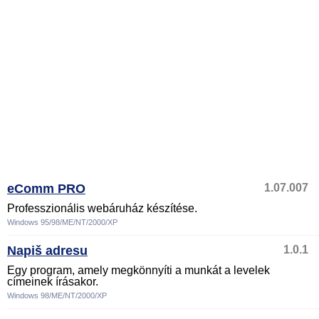
eComm PRO
1.07.007
Professzionális webáruház készítése.
Windows 95/98/ME/NT/2000/XP
Napiš adresu
1.0.1
Egy program, amely megkönnyíti a munkát a levelek
címeinek írásakor.
Windows 98/ME/NT/2000/XP