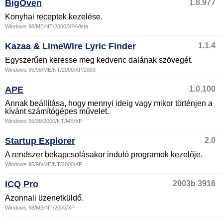
BigOven
1.8.977
Konyhai receptek kezelése.
Windows 98/ME/NT/2000/XP/Vista
Kazaa & LimeWire Lyric Finder
1.1.4
Egyszerűen keresse meg kedvenc dalának szövegét.
Windows 95/98/ME/NT/2000/XP/2003
APE
1.0.100
Annak beállítása, hogy mennyi ideig vagy mikor történjen a
kívánt számítógépes művelet.
Windows 95/98/2000/NT/ME/XP
Startup Explorer
2.0
A rendszer bekapcsolásakor induló programok kezelője.
Windows 95/98/ME/NT/2000/XP
ICQ Pro
2003b 3916
Azonnali üzenetküldő.
Windows 98/ME/NT/2000/XP