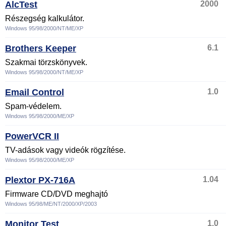
AlcTest
2000
Részegség kalkulátor.
Windows 95/98/2000/NT/ME/XP
Brothers Keeper
6.1
Szakmai törzskönyvek.
Windows 95/98/2000/NT/ME/XP
Email Control
1.0
Spam-védelem.
Windows 95/98/2000/ME/XP
PowerVCR II
TV-adások vagy videók rögzítése.
Windows 95/98/2000/ME/XP
Plextor PX-716A
1.04
Firmware CD/DVD meghajtó
Windows 95/98/ME/NT/2000/XP/2003
Monitor Test
1.0