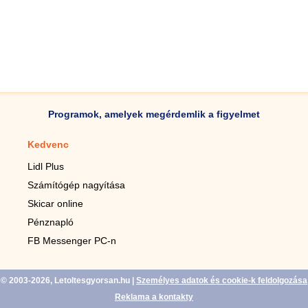
Programok, amelyek megérdemlik a figyelmet
Kedvenc
Mobilalkalmazások
Lidl Plus
Lépésszámláló mobilhoz
Számítógép nagyítása
Mobil-nagyító
Skicar online
TV távirányító
Pénznapló
Élő háttérképek mobilra
FB Messenger PC-n
Marias mobilhoz
© 2003-2026, Letoltesgyorsan.hu
|
Személyes adatok és cookie-k feldolgozása
Reklama a kontakty