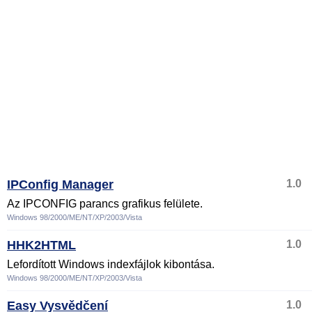
IPConfig Manager
1.0
Az IPCONFIG parancs grafikus felülete.
Windows 98/2000/ME/NT/XP/2003/Vista
HHK2HTML
1.0
Lefordított Windows indexfájlok kibontása.
Windows 98/2000/ME/NT/XP/2003/Vista
Easy Vysvědčení
1.0