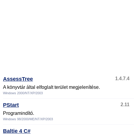
AssessTree
1.4.7.4
A könyvtár által elfoglalt terület megjelenítése.
Windows 2000/NT/XP/2003
PStart
2.11
Programindító.
Windows 98/2000/ME/NT/XP/2003
Baltie 4 C#