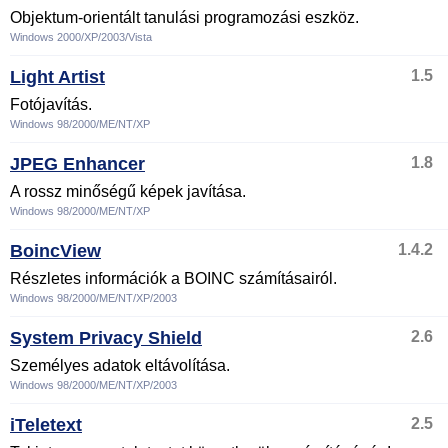
Objektum-orientált tanulási programozási eszköz.
Windows 2000/XP/2003/Vista
Light Artist
1.5
Fotójavítás.
Windows 98/2000/ME/NT/XP
JPEG Enhancer
1.8
A rossz minőségű képek javítása.
Windows 98/2000/ME/NT/XP
BoincView
1.4.2
Részletes információk a BOINC számításairól.
Windows 98/2000/ME/NT/XP/2003
System Privacy Shield
2.6
Személyes adatok eltávolítása.
Windows 98/2000/ME/NT/XP/2003
iTeletext
2.5