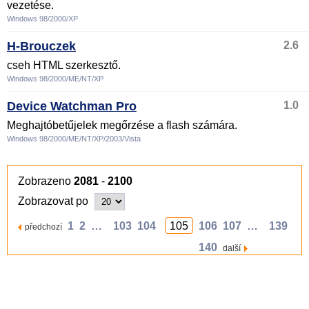
vezetése.
Windows 98/2000/XP
H-Brouczek
2.6
cseh HTML szerkesztő.
Windows 98/2000/ME/NT/XP
Device Watchman Pro
1.0
Meghajtóbetűjelek megőrzése a flash számára.
Windows 98/2000/ME/NT/XP/2003/Vista
Zobrazeno
2081
-
2100
Zobrazovat po
1
2
…
103
104
105
106
107
…
139
předchozí
140
další