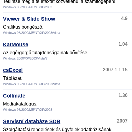
Tekintse meg a teletextet közvetlenül a számítógépén!
Windows 98/2000/ME/NT/XP/2003
Viewer & Slide Show
4.9
Grafikus böngésző.
Windows 98/2000/ME/NT/XP/2003/Vista
KatMouse
1.04
Az egérgörgő tulajdonságainak bővítése.
Windows 2000/XP/2003/Vista/7
csExcel
2007 1.1.15
Táblázat.
Windows 98/2000/ME/NT/XP/2003/Vista
Collmate
1.36
Médiakatalógus.
Windows 98/2000/ME/NT/XP/2003
Servisní databáze SDB
2007
Szolgáltatási rendelések és ügyfelek adatbázisának