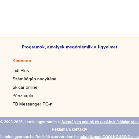
Programok, amelyek megérdemlik a figyelmet
Kedvenc
Mobilalkalmazások
Lidl Plus
Lépésszámláló mobilhoz
Számítógép nagyítása
Mobil-nagyító
Skicar online
TV távirányító
Pénznapló
Élő háttérképek mobilra
FB Messenger PC-n
Marias mobilhoz
© 2003-2026, Letoltesgyorsan.hu
|
Személyes adatok és cookie-k feldolgozása
Reklama a kontakty
Letoltesgyorsan.hu Dedikált szervereken fut
adatközpont COOLHOUSING s.r.o