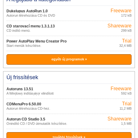
Freeware
Dukelupus AutoRun 1.0
Autorun létrehozása CD és DVD
172 kB
lemezekhez.
Shareware
CD starovací menu 1.3.1.13
CD indító menü.
299 kB
Trial
Power AutoPlay Menu Creator Pro
Start menük készítése.
32,4 MB
9.59
egyéb új programok »
Új frissítések
Freeware
Autoruns 13.51
A Windows indításakor elindított
592 kB
szolgáltatások beállítása.
Trial
CDMenuPro 6.50.00
Autorun létrehozása CD-hez.
11,2 MB
Shareware
Autorun CD Studio 3.5
Önindító CD / DVD útmutatók készítése.
1,5 MB
további frissítések »