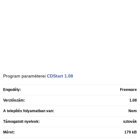
Program paraméterei
CDStart
1.08
Engedély:
Freeware
Verziószám:
1.08
A telepítés folyamatban van:
Nem
Támogatott nyelvek:
szlovák
Méret:
179 kB