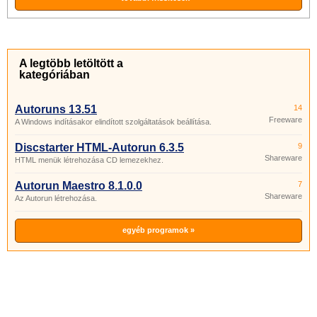
A legtöbb letöltött a
kategóriában
Autoruns 13.51
14
Freeware
A Windows indításakor elindított szolgáltatások beállítása.
Discstarter HTML-Autorun 6.3.5
9
Shareware
HTML menük létrehozása CD lemezekhez.
Autorun Maestro 8.1.0.0
7
Shareware
Az Autorun létrehozása.
egyéb programok »