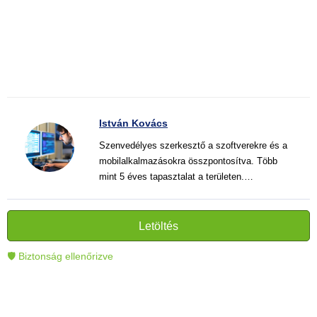
István Kovács
Szenvedélyes szerkesztő a szoftverekre és a
mobilalkalmazásokra összpontosítva. Több
mint 5 éves tapasztalat a területen.
Vélemények, útmutatók és hírek írása. Világos
és informatív szövegek alkotója, amelyek
segítik az olvasókat a modern technológia jobb
Letöltés
megértésében és használatában.
🛡 Biztonság ellenőrizve