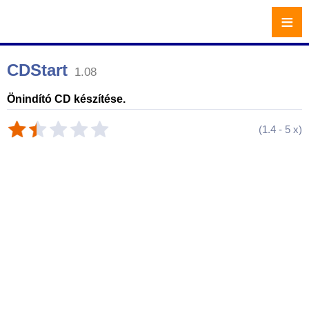
≡
CDStart
1.08
Önindító CD készítése.
(
1.4
-
5
x)