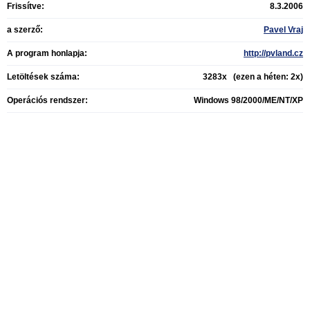
Frissítve:
8.3.2006
a szerző:
Pavel Vraj
A program honlapja:
http://pvland.cz
Letöltések száma:
3283x (ezen a héten: 2x)
Operációs rendszer:
Windows 98/2000/ME/NT/XP