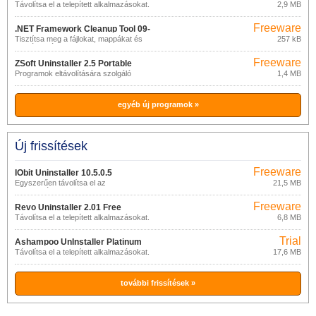
Távolítsa el a telepített alkalmazásokat.
2,9 MB
Freeware
.NET Framework Cleanup Tool 09-
Tisztítsa meg a fájlokat, mappákat és
257 kB
10-2011
nyilvántartásokat.
Freeware
ZSoft Uninstaller 2.5 Portable
Programok eltávolítására szolgáló
1,4 MB
program.
egyéb új programok »
Új frissítések
Freeware
IObit Uninstaller 10.5.0.5
Egyszerűen távolítsa el az
21,5 MB
alkalmazásokat
számítógépéről/laptopjáról
Freeware
Revo Uninstaller 2.01 Free
Távolítsa el a telepített alkalmazásokat.
6,8 MB
Trial
Ashampoo UnInstaller Platinum
Távolítsa el a telepített alkalmazásokat.
17,6 MB
6.00.14
további frissítések »