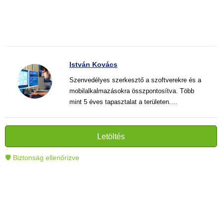
István Kovács
Szenvedélyes szerkesztő a szoftverekre és a
mobilalkalmazásokra összpontosítva. Több
mint 5 éves tapasztalat a területen.
Vélemények, útmutatók és hírek írása. Világos
és informatív szövegek alkotója, amelyek
segítik az olvasókat a modern technológia jobb
Letöltés
megértésében és használatában.
🛡 Biztonság ellenőrizve