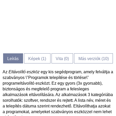
Leírás
Képek (
1
)
Vita (
0
)
Más verziók (10)
Az
Eltávolító eszköz
egy kis segédprogram, amely felváltja a
szabványos \"Programok telepítése és törlése\"
programeltávolító eszközt. Ez egy gyors (3x gyorsabb),
biztonságos és megfelelő program a felesleges
alkalmazások eltávolítására. Az alkalmazások 3 kategóriába
sorolhatók: szoftver, rendszer és rejtett. A lista név, méret és
a telepítés dátuma szerint rendezhető. Eltávolíthatja azokat
a programokat, amelyeket szabványos eszközzel nem lehet