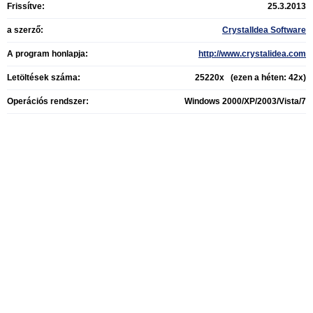
Frissítve:
25.3.2013
a szerző:
CrystalIdea Software
A program honlapja:
http://www.crystalidea.com
Letöltések száma:
25220x (ezen a héten: 42x)
Operációs rendszer:
Windows 2000/XP/2003/Vista/7