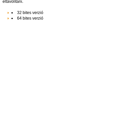
eltávolítani.
32 bites verzió
64 bites verzió