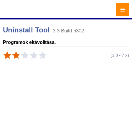
≡
Uninstall Tool
3.3 Build 5302
Programok eltávolítása.
(
1.9
-
7
x)