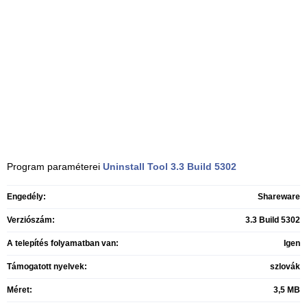
Program paraméterei
Uninstall Tool
3.3 Build 5302
Engedély:
Shareware
Verziószám:
3.3 Build 5302
A telepítés folyamatban van:
Igen
Támogatott nyelvek:
szlovák
Méret:
3,5 MB