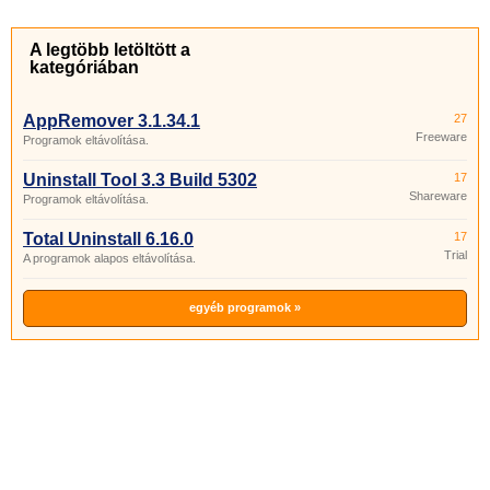
A legtöbb letöltött a
kategóriában
AppRemover 3.1.34.1
27
Freeware
Programok eltávolítása.
Uninstall Tool 3.3 Build 5302
17
Shareware
Programok eltávolítása.
Total Uninstall 6.16.0
17
Trial
A programok alapos eltávolítása.
egyéb programok »