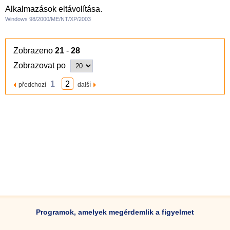
Alkalmazások eltávolítása.
Windows 98/2000/ME/NT/XP/2003
Zobrazeno
21
-
28
Zobrazovat po
1
2
předchozí
další
Programok, amelyek megérdemlik a figyelmet