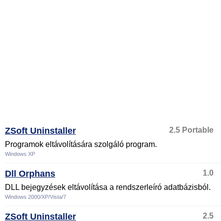
ZSoft Uninstaller
2.5 Portable
Programok eltávolítására szolgáló program.
Windows XP
Dll Orphans
1.0
DLL bejegyzések eltávolítása a rendszerleíró adatbázisból.
Windows 2000/XP/Vista/7
ZSoft Uninstaller
2.5