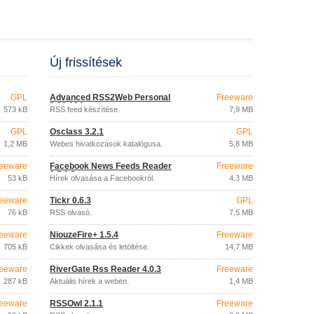
Új frissítések
GPL
Advanced RSS2Web Personal
Freeware
3.33.104
573 kB
RSS feed készítése.
7,9 MB
GPL
Osclass 3.2.1
GPL
1,2 MB
Webes hivatkozások katalógusa.
5,8 MB
eeware
Facebook News Feeds Reader
Freeware
0.5.0.8
53 kB
Hírek olvasása a Facebookról.
4,3 MB
eeware
Tickr 0.6.3
GPL
76 kB
RSS olvasó.
7,5 MB
eeware
NiouzeFire+ 1.5.4
Freeware
705 kB
Cikkek olvasása és letöltése.
14,7 MB
eeware
RiverGate Rss Reader 4.0.3
Freeware
287 kB
Aktuális hírek a weben.
1,4 MB
eeware
RSSOwl 2.1.1
Freeware