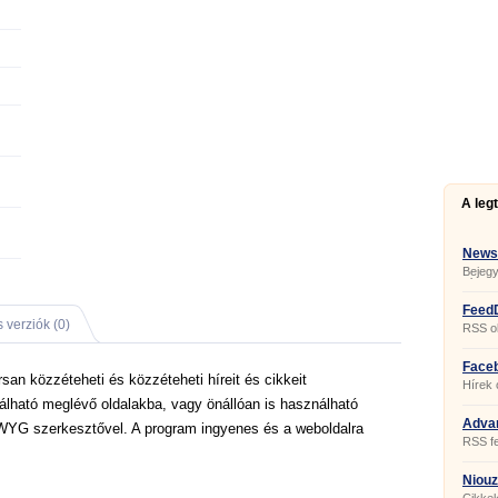
A leg
News
Bejegy
hírcso
Feed
 verziók (0)
RSS o
Face
san közzéteheti és közzéteheti híreit és cikkeit
0.5.0.
Hírek 
lható meglévő oldalakba, vagy önállóan is használható
Adva
YG szerkesztővel. A program ingyenes és a weboldalra
3.33.
RSS fe
Niouz