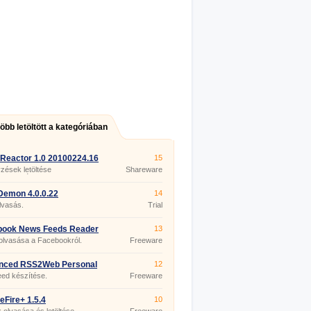
több letöltött a kategóriában
Reactor 1.0 20100224.16
15
zések letöltése
Shareware
portokból.
Demon 4.0.0.22
14
lvasás.
Trial
book News Feeds Reader
13
8
olvasása a Facebookról.
Freeware
nced RSS2Web Personal
12
104
ed készítése.
Freeware
eFire+ 1.5.4
10