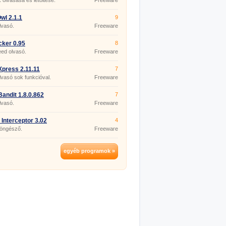
 olvasása és letöltése.
Freeware
l 2.1.1
9
lvasó.
Freeware
cker 0.95
8
ed olvasó.
Freeware
press 2.11.11
7
vasó sok funkcióval.
Freeware
andit 1.8.0.862
7
lvasó.
Freeware
Interceptor 3.02
4
öngésző.
Freeware
egyéb programok »