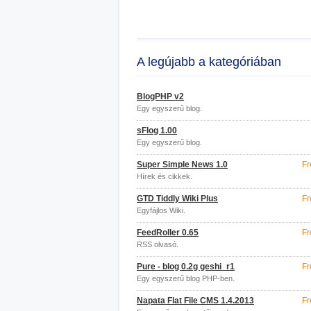
A legújabb a kategóriában
BlogPHP v2
Egy egyszerű blog.
sFlog 1.00
Egy egyszerű blog.
Super Simple News 1.0
Fr
Hírek és cikkek.
GTD Tiddly Wiki Plus
Fr
Egyfájlos Wiki.
FeedRoller 0.65
Fr
RSS olvasó.
Pure - blog 0.2g geshi_r1
Fr
Egy egyszerű blog PHP-ben.
Napata Flat File CMS 1.4.2013
Fr