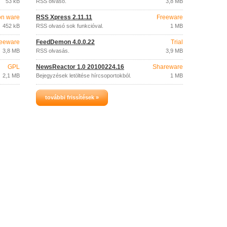
53 kB
RSS olvasó.
3,8 MB
on ware
RSS Xpress 2.11.11
Freeware
452 kB
RSS olvasó sok funkcióval.
1 MB
eeware
FeedDemon 4.0.0.22
Trial
3,8 MB
RSS olvasás.
3,9 MB
GPL
NewsReactor 1.0 20100224.16
Shareware
2,1 MB
Bejegyzések letöltése hírcsoportokból.
1 MB
további frissítések »