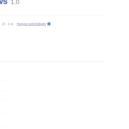
ws
1.0
(
3
-
1
x)
Hogyan kell értékelni