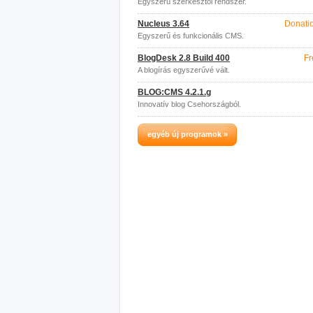
Egyszerű szerkesztői rendszer.
Nucleus 3.64
Donati
Egyszerű és funkcionális CMS.
BlogDesk 2.8 Build 400
Fr
A blogírás egyszerűvé vált.
BLOG:CMS 4.2.1.g
Innovatív blog Csehországból.
egyéb új programok »