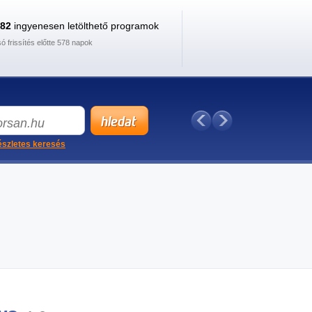
882
ingyenesen letölthető programok
só frissítés előtte 578 napok
szletes keresés