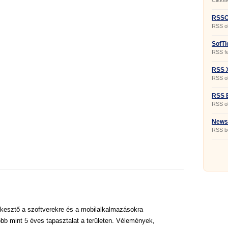
Cikkek
RSSOw
RSS o
SofTi
RSS fe
RSS X
RSS ol
RSS B
RSS o
News 
RSS b
kesztő a szoftverekre és a mobilalkalmazásokra
bb mint 5 éves tapasztalat a területen. Vélemények,