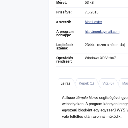
Méret:
53 kB
Frissítve:
7.5.2013
a szerző:
Matt Lester
A program
http://monkeymatt.com
honlapja:
Letöltések
2344x (ezen a héten: 4x)
száma:
Operációs
Windows XP/Vista/7
rendszer:
Leírás
Képek (
1
)
Vita (
0
)
Más
A
Super Simple News
segítségével gyor
webhelyeken. A program könnyen integrá
egyszerű blogként egy egyszerű WYSIW
való feltöltés után azonnal működik.