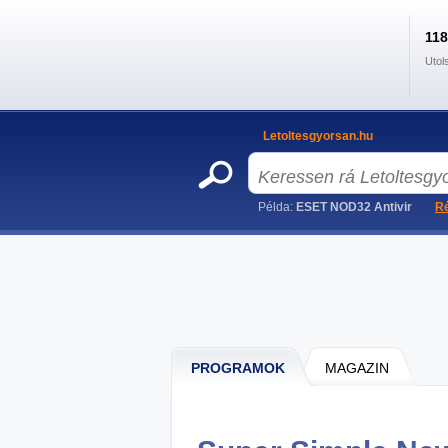
11
Utol
Letoltesgyorsan.hu
Példa:
ESET NOD32 Antivir
Ré
PROGRAMOK
MAGAZIN