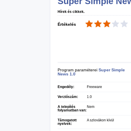
Super Simple Ne
Hírek és cikkek.
Értékelés
Program paraméterei
Super Simple
News
1.0
Engedély:
Freeware
Verziószám:
1.0
A telepítés
Nem
folyamatban van:
Támogatott
A szlovákon kívül
nyelvek: