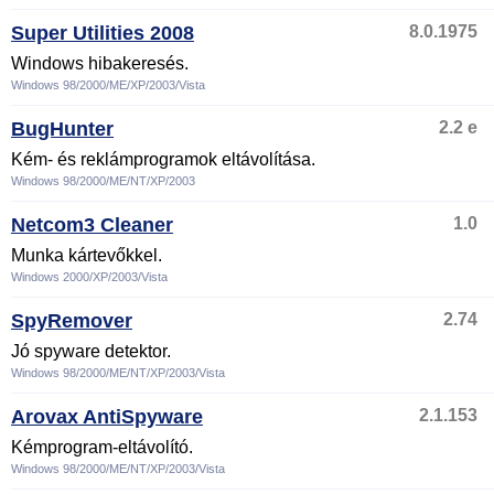
Super Utilities 2008
8.0.1975
Windows hibakeresés.
Windows 98/2000/ME/XP/2003/Vista
BugHunter
2.2 e
Kém- és reklámprogramok eltávolítása.
Windows 98/2000/ME/NT/XP/2003
Netcom3 Cleaner
1.0
Munka kártevőkkel.
Windows 2000/XP/2003/Vista
SpyRemover
2.74
Jó spyware detektor.
Windows 98/2000/ME/NT/XP/2003/Vista
Arovax AntiSpyware
2.1.153
Kémprogram-eltávolító.
Windows 98/2000/ME/NT/XP/2003/Vista