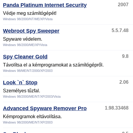
Panda Platinum Internet Security
2007
Védje meg számítógépét!
Windows 98/2000/NT/ME/XP/Vista
Webroot Spy Sweeper
5.5.7.48
Spyware védelem.
Windows 98/2000/ME/XP/Vista
Spy Cleaner Gold
9.8
Távolítsa el a kémprogramokat a számítógépről.
Windows 98/ME/NT/2000/XP/2003
Look `n` Stop
2.06
Személyes tűzfal.
Windows 98/2000/ME/NT/XP/2003/Vista
Advanced Spyware Remover Pro
1.98.33468
Kémprogramok eltávolítása.
Windows 98/2000/ME/NT/XP/2003