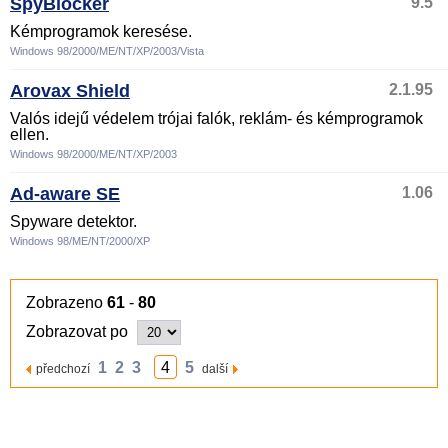
SpyBlocker
9.5
Kémprogramok keresése.
Windows 98/2000/ME/NT/XP/2003/Vista
Arovax Shield
2.1.95
Valós idejű védelem trójai falók, reklám- és kémprogramok
ellen.
Windows 98/2000/ME/NT/XP/2003
Ad-aware SE
1.06
Spyware detektor.
Windows 98/ME/NT/2000/XP
Zobrazeno
61
-
80
Zobrazovat po
1
2
3
4
5
předchozí
další