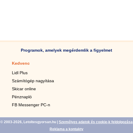
Programok, amelyek megérdemlik a figyelmet
Kedvenc
Mobilalkalmazások
Lidl Plus
Lépésszámláló mobilhoz
Számítógép nagyítása
Mobil-nagyító
Skicar online
TV távirányító
Pénznapló
Élő háttérképek mobilra
FB Messenger PC-n
Marias mobilhoz
© 2003-2026, Letoltesgyorsan.hu
|
Személyes adatok és cookie-k feldolgozása
Reklama a kontakty