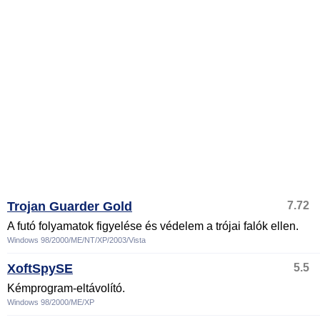
Trojan Guarder Gold
7.72
A futó folyamatok figyelése és védelem a trójai falók ellen.
Windows 98/2000/ME/NT/XP/2003/Vista
XoftSpySE
5.5
Kémprogram-eltávolító.
Windows 98/2000/ME/XP