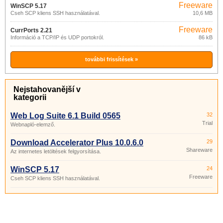
Freeware
WinSCP 5.17
Cseh SCP kliens SSH használatával.
10,6 MB
Freeware
CurrPorts 2.21
Információ a TCP/IP és UDP portokról.
86 kB
további frissítések »
Nejstahovanější v
kategorii
Web Log Suite 6.1 Build 0565
32
Trial
Webnapló-elemző.
Download Accelerator Plus 10.0.6.0
29
Shareware
Az internetes letöltések felgyorsítása.
WinSCP 5.17
24
Freeware
Cseh SCP kliens SSH használatával.