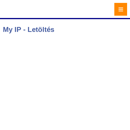
≡
My IP - Letöltés