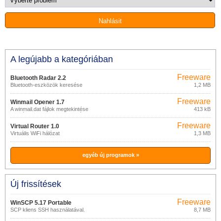
A legújabb a kategóriában
Freeware
Bluetooth Radar 2.2
Bluetooth-eszközök keresése
1,2 MB
Freeware
Winmail Opener 1.7
A winmail.dat fájlok megtekintése
413 kB
(mellékletek az MS Outlookból)
Freeware
Virtual Router 1.0
Virtuális WiFi hálózat
1,3 MB
egyéb új programok »
Új frissítések
Freeware
WinSCP 5.17 Portable
SCP kliens SSH használatával.
8,7 MB