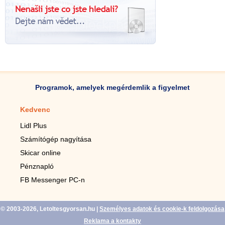
Programok, amelyek megérdemlik a figyelmet
Kedvenc
Mobilalkalmazások
Lidl Plus
Lépésszámláló mobilhoz
Számítógép nagyítása
Mobil-nagyító
Skicar online
TV távirányító
Pénznapló
Élő háttérképek mobilra
FB Messenger PC-n
Marias mobilhoz
© 2003-2026, Letoltesgyorsan.hu
|
Személyes adatok és cookie-k feldolgozása
Reklama a kontakty