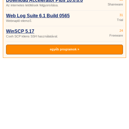
Download Accelerator Plus 10.0.6.0
Shareware
Az internetes letöltések felgyorsítása.
Web Log Suite 6.1 Build 0565
31
Trial
Webnapló-elemző.
WinSCP 5.17
24
Freeware
Cseh SCP kliens SSH használatával.
egyéb programok »