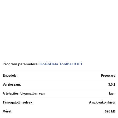
Program paraméterei
GoGoData Toolbar
3.0.1
Engedély:
Freeware
Verziószám:
3.0.1
A telepítés folyamatban van:
Igen
Támogatott nyelvek:
A szlovákon kívül
Méret:
626 kB