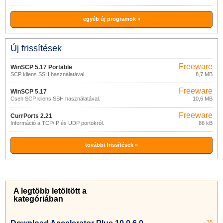
egyéb új programok »
Új frissítések
Freeware
WinSCP 5.17 Portable
SCP kliens SSH használatával.
8,7 MB
Freeware
WinSCP 5.17
Cseh SCP kliens SSH használatával.
10,6 MB
Freeware
CurrPorts 2.21
Információ a TCP/IP és UDP portokról.
86 kB
további frissítések »
A legtöbb letöltött a
kategóriában
35