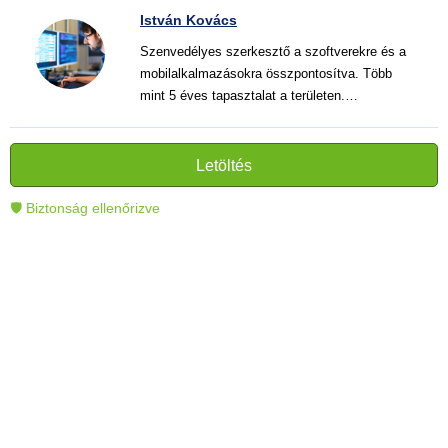
István Kovács
Szenvedélyes szerkesztő a szoftverekre és a
mobilalkalmazásokra összpontosítva. Több
mint 5 éves tapasztalat a területen.
Vélemények, útmutatók és hírek írása. Világos
és informatív szövegek alkotója, amelyek
segítik az olvasókat a modern technológia jobb
Letöltés
megértésében és használatában.
🛡 Biztonság ellenőrizve