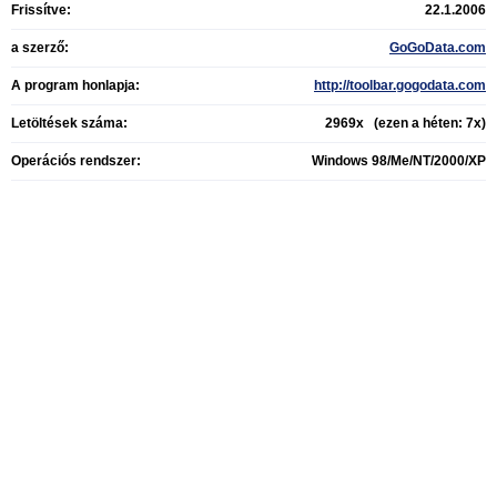
Frissítve:
22.1.2006
a szerző:
GoGoData.com
A program honlapja:
http://toolbar.gogodata.com
Letöltések száma:
2969x (ezen a héten: 7x)
Operációs rendszer:
Windows 98/Me/NT/2000/XP