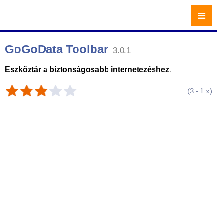
≡
GoGoData Toolbar
3.0.1
Eszköztár a biztonságosabb internetezéshez.
(
3
-
1
x)