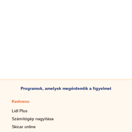
Programok, amelyek megérdemlik a figyelmet
Kedvenc
Mobilalkalmazások
Lidl Plus
Lépésszámláló mobilhoz
Számítógép nagyítása
Mobil-nagyító
Skicar online
TV távirányító