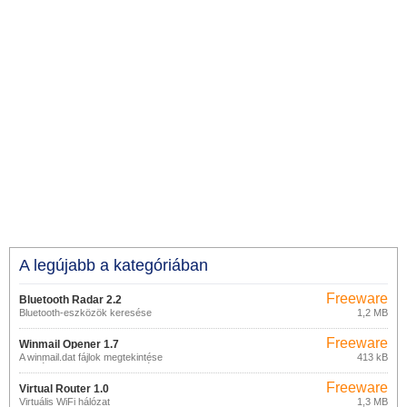
A legújabb a kategóriában
Freeware
Bluetooth Radar 2.2
Bluetooth-eszközök keresése
1,2 MB
Freeware
Winmail Opener 1.7
A winmail.dat fájlok megtekintése
413 kB
(mellékletek az MS Outlookból)
Freeware
Virtual Router 1.0
Virtuális WiFi hálózat
1,3 MB