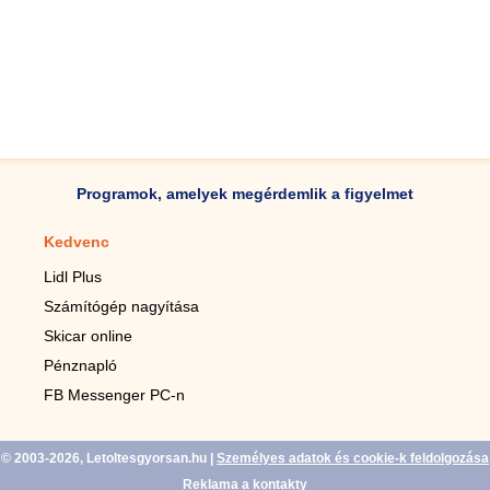
Programok, amelyek megérdemlik a figyelmet
Kedvenc
Mobilalkalmazások
Lidl Plus
Lépésszámláló mobilhoz
Számítógép nagyítása
Mobil-nagyító
Skicar online
TV távirányító
Pénznapló
Élő háttérképek mobilra
FB Messenger PC-n
Marias mobilhoz
© 2003-2026, Letoltesgyorsan.hu
|
Személyes adatok és cookie-k feldolgozása
Reklama a kontakty