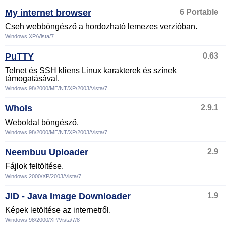
My internet browser
6 Portable
Cseh webböngésző a hordozható lemezes verzióban.
Windows XP/Vista/7
PuTTY
0.63
Telnet és SSH kliens Linux karakterek és színek
támogatásával.
Windows 98/2000/ME/NT/XP/2003/Vista/7
WhoIs
2.9.1
Weboldal böngésző.
Windows 98/2000/ME/NT/XP/2003/Vista/7
Neembuu Uploader
2.9
Fájlok feltöltése.
Windows 2000/XP/2003/Vista/7
JID - Java Image Downloader
1.9
Képek letöltése az internetről.
Windows 98/2000/XP/Vista/7/8