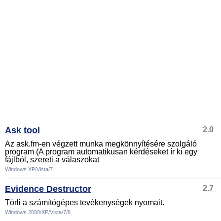
Ask tool
2.0
Az ask.fm-en végzett munka megkönnyítésére szolgáló
program (A program automatikusan kérdéseket ír ki egy
fájlból, szereti a válaszokat
Windows XP/Vista/7
Evidence Destructor
2.7
Törli a számítógépes tevékenységek nyomait.
Windows 2000/XP/Vista/7/8