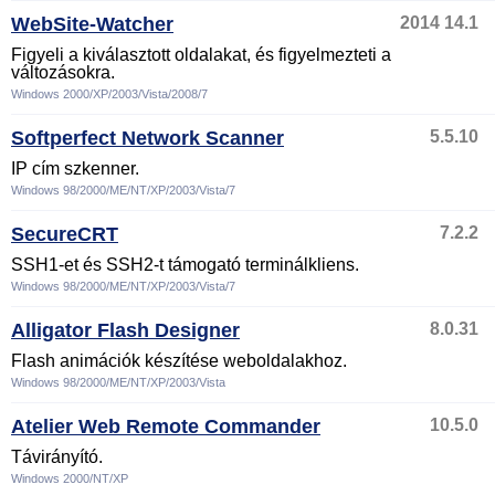
WebSite-Watcher
2014 14.1
Figyeli a kiválasztott oldalakat, és figyelmezteti a
változásokra.
Windows 2000/XP/2003/Vista/2008/7
Softperfect Network Scanner
5.5.10
IP cím szkenner.
Windows 98/2000/ME/NT/XP/2003/Vista/7
SecureCRT
7.2.2
SSH1-et és SSH2-t támogató terminálkliens.
Windows 98/2000/ME/NT/XP/2003/Vista/7
Alligator Flash Designer
8.0.31
Flash animációk készítése weboldalakhoz.
Windows 98/2000/ME/NT/XP/2003/Vista
Atelier Web Remote Commander
10.5.0
Távirányító.
Windows 2000/NT/XP