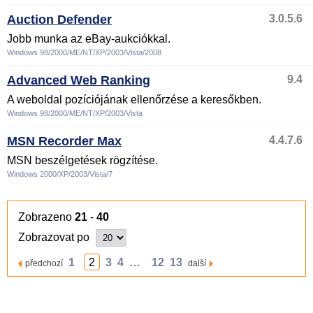
Auction Defender
3.0.5.6
Jobb munka az eBay-aukciókkal.
Windows 98/2000/ME/NT/XP/2003/Vista/2008
Advanced Web Ranking
9.4
A weboldal pozíciójának ellenőrzése a keresőkben.
Windows 98/2000/ME/NT/XP/2003/Vista
MSN Recorder Max
4.4.7.6
MSN beszélgetések rögzítése.
Windows 2000/XP/2003/Vista/7
Zobrazeno
21
-
40
Zobrazovat po
1
2
3
4
…
12
13
předchozí
další