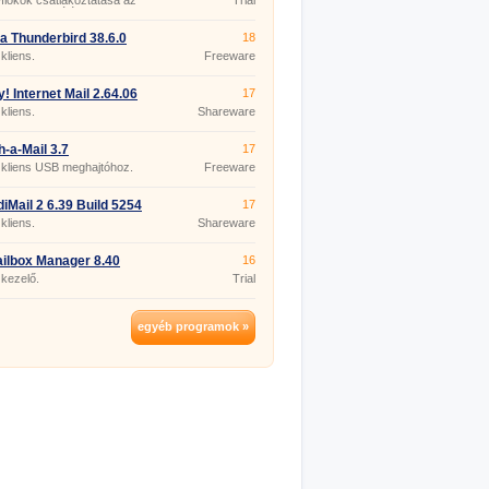
iókok csatlakoztatása az
Trial
ge-kiszolgálóhoz.
la Thunderbird 38.6.0
18
kliens.
Freeware
! Internet Mail 2.64.06
17
kliens.
Shareware
-a-Mail 3.7
17
 kliens USB meghajtóhoz.
Freeware
diMail 2 6.39 Build 5254
17
kliens.
Shareware
ilbox Manager 8.40
16
 kezelő.
Trial
egyéb programok »