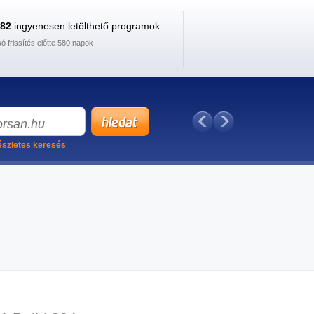
882
ingyenesen letölthető programok
só frissítés előtte 580 napok
szletes keresés