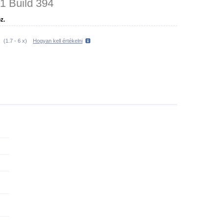
.1 Build 394
z.
(
1.7
-
6
x)
Hogyan kell értékelni