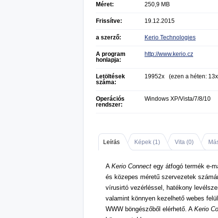
Méret:
250,9 MB
Frissítve:
19.12.2015
a szerző:
Kerio Technologies
A program
http://www.kerio.cz
honlapja:
Letöltések
19952x (ezen a héten: 13x
száma:
Operációs
Windows XP/Vista/7/8/10
rendszer:
Leírás
Képek (
1
)
Vita (
0
)
Más
A
Kerio Connect
egy átfogó termék e-m
és közepes méretű szervezetek számára
vírusirtó vezérléssel, hatékony levéls
valamint könnyen kezelhető webes felül
WWW böngészőből elérhető. A
Kerio C