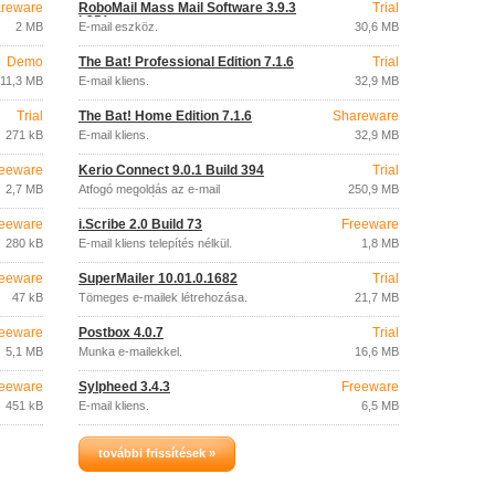
reware
RoboMail Mass Mail Software 3.9.3
Trial
b351
2 MB
E-mail eszköz.
30,6 MB
Demo
The Bat! Professional Edition 7.1.6
Trial
11,3 MB
E-mail kliens.
32,9 MB
Trial
The Bat! Home Edition 7.1.6
Shareware
271 kB
E-mail kliens.
32,9 MB
eeware
Kerio Connect 9.0.1 Build 394
Trial
2,7 MB
Átfogó megoldás az e-mail
250,9 MB
kommunikációhoz.
eeware
i.Scribe 2.0 Build 73
Freeware
280 kB
E-mail kliens telepítés nélkül.
1,8 MB
eeware
SuperMailer 10.01.0.1682
Trial
47 kB
Tömeges e-mailek létrehozása.
21,7 MB
eeware
Postbox 4.0.7
Trial
5,1 MB
Munka e-mailekkel.
16,6 MB
eeware
Sylpheed 3.4.3
Freeware
451 kB
E-mail kliens.
6,5 MB
további frissítések »