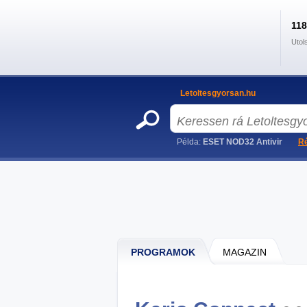
11
Utol
Letoltesgyorsan.hu
Példa:
ESET NOD32 Antivir
Ré
PROGRAMOK
MAGAZIN