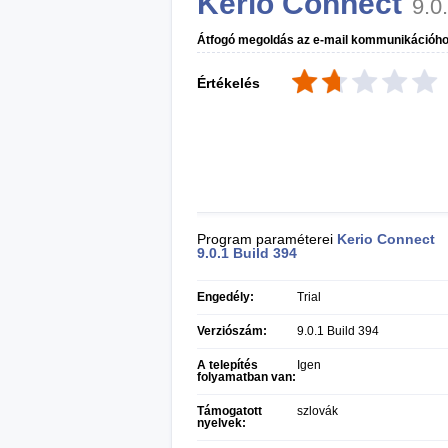
Kerio Connect
9.0
Átfogó megoldás az e-mail kommunikációho
Értékelés
Program paraméterei
Kerio Connect
9.0.1 Build 394
Engedély:
Trial
Verziószám:
9.0.1 Build 394
A telepítés
Igen
folyamatban van:
Támogatott
szlovák
nyelvek: