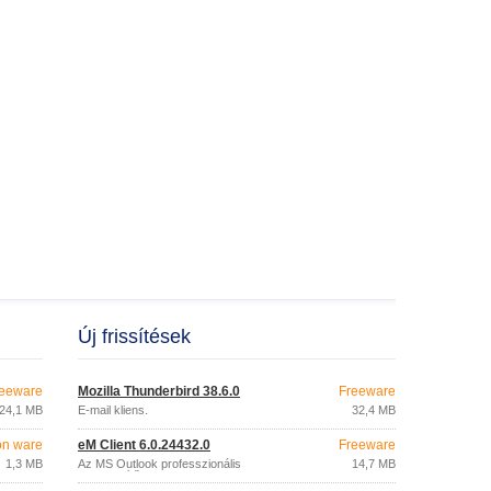
Új frissítések
eeware
Mozilla Thunderbird 38.6.0
Freeware
24,1 MB
E-mail kliens.
32,4 MB
on ware
eM Client 6.0.24432.0
Freeware
1,3 MB
Az MS Outlook professzionális
14,7 MB
helyettesítője.