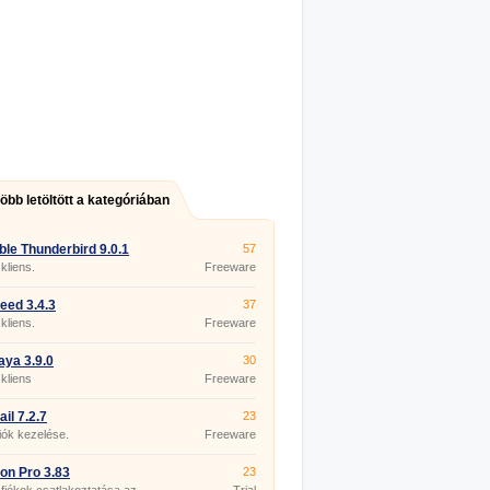
több letöltött a kategóriában
ble Thunderbird 9.0.1
57
kliens.
Freeware
eed 3.4.3
37
kliens.
Freeware
aya 3.9.0
30
 kliens
Freeware
il 7.2.7
23
iók kezelése.
Freeware
n Pro 3.83
23