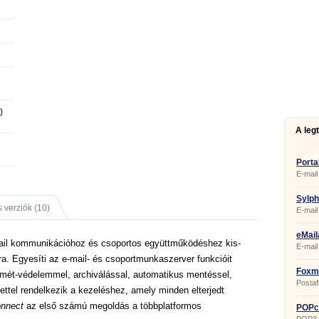
)
A leg
Porta
E-mail 
Sylph
 verziók (10)
E-mail 
eMail
ail kommunikációhoz és csoportos együttműködéshez kis-
E-mail
. Egyesíti az e-mail- és csoportmunkaszerver funkcióit
Foxma
zemét-védelemmel, archiválással, automatikus mentéssel,
Postaf
ettel rendelkezik a kezeléshez, amely minden elterjedt
onnect
az első számú megoldás a többplatformos
POPco