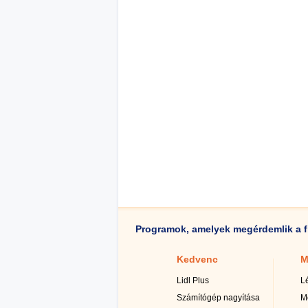
Programok, amelyek megérdemlik a f
Kedvenc
M
Lidl Plus
L
Számítógép nagyítása
M