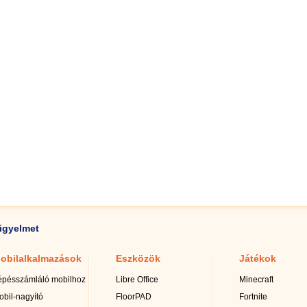
igyelmet
obilalkalmazások
Eszközök
Játékok
épésszámláló mobilhoz
Libre Office
Minecraft
obil-nagyító
FloorPAD
Fortnite