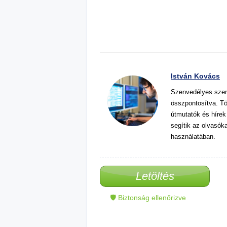
István Kovács
Szenvedélyes szer
összpontosítva. Tö
útmutatók és hírek
segítik az olvasók
használatában.
Letöltés
🛡 Biztonság ellenőrizve