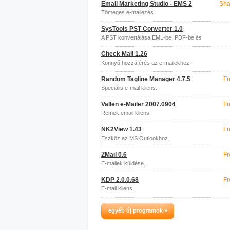
Email Marketing Studio - EMS 2
Sha
Tömeges e-mailezés.
SysTools PST Converter 1.0
A PST konvertálása EML-be, PDF-be és
egyebekbe.
Check Mail 1.26
Könnyű hozzáférés az e-mailekhez.
Random Tagline Manager 4.7.5
Fr
Speciális e-mail kliens.
Vallen e-Mailer 2007.0904
Fr
Remek email kliens.
NK2View 1.43
Fr
Eszköz az MS Outlookhoz.
ZMail 0.6
Fr
E-mailek küldése.
KDP 2.0.0.68
Fr
E-mail kliens.
egyéb új programok »