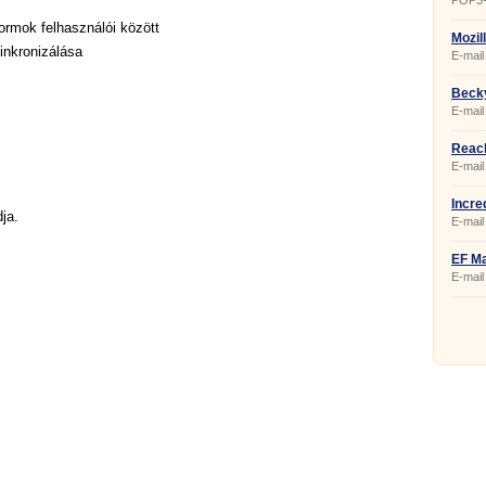
POP3-f
Exchan
rmok felhasználói között
Mozil
inkronizálása
E-mail 
Becky
E-mail 
Reach
E-mail
Incre
ja.
E-mail 
EF Ma
E-mail