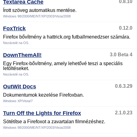
Textarea Cache
0.8.10
Írott szöveg automatikus mentése.
Windows 98/2000/ME/NT/XP/2003/Vista/2008
FoxTrick
0.12.0
Firefox bővítmény a hattrick.org futballmenedzser számára.
Nezávislé na OS.
DownThemAll!
3.0 Beta 4
Egy Firefox-bővítmény, amely lehetővé teszi a speciális
letöltéseket.
Nezávislé na OS.
OutWit Docs
0.6.3.29
Dokumentumok kezelése Firefoxban.
Windows XP/Vista/7
Turn Off the Lights for Firefox
2.1.0.23
Sötétítse a Firefoxot a zavartalan filmnézéshez.
Windows 98/2000/ME/NT/XP/2003/Vista/2008