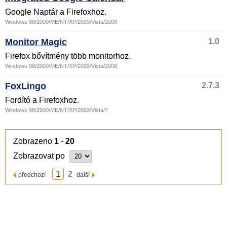
Google Naptár a Firefoxhoz.
Windows 98/2000/ME/NT/XP/2003/Vista/2008
Monitor Magic
1.0
Firefox bővítmény több monitorhoz.
Windows 98/2000/ME/NT/XP/2003/Vista/2008
FoxLingo
2.7.3
Fordító a Firefoxhoz.
Windows 98/2000/ME/NT/XP/2003/Vista/7
Zobrazeno
1
-
20
Zobrazovat po
1
2
předchozí
další