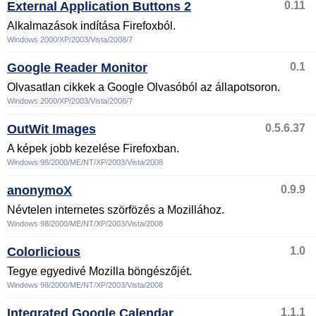
External Application Buttons 2
0.11
Alkalmazások indítása Firefoxból.
Windows 2000/XP/2003/Vista/2008/7
Google Reader Monitor
0.1
Olvasatlan cikkek a Google Olvasóból az állapotsoron.
Windows 2000/XP/2003/Vista/2008/7
OutWit Images
0.5.6.37
A képek jobb kezelése Firefoxban.
Windows 98/2000/ME/NT/XP/2003/Vista/2008
anonymoX
0.9.9
Névtelen internetes szörfözés a Mozillához.
Windows 98/2000/ME/NT/XP/2003/Vista/2008
Colorlicious
1.0
Tegye egyedivé Mozilla böngészőjét.
Windows 98/2000/ME/NT/XP/2003/Vista/2008
Integrated Google Calendar
1.1.1