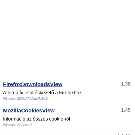
FirefoxDownloadsView
1.38
Alternatív letöltéskezelő a Firefoxhoz.
Windows 2000/XP/Vista/7/8/10
MozillaCookiesView
1.45
Információ az összes cookie-ról.
Windows XP/Vista/7