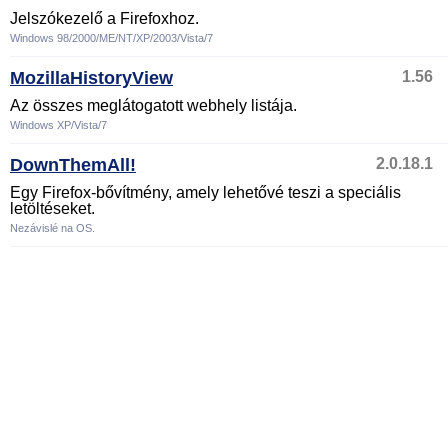
Jelszókezelő a Firefoxhoz.
Windows 98/2000/ME/NT/XP/2003/Vista/7
MozillaHistoryView
1.56
Az összes meglátogatott webhely listája.
Windows XP/Vista/7
DownThemAll!
2.0.18.1
Egy Firefox-bővítmény, amely lehetővé teszi a speciális
letöltéseket.
Nezávislé na OS.