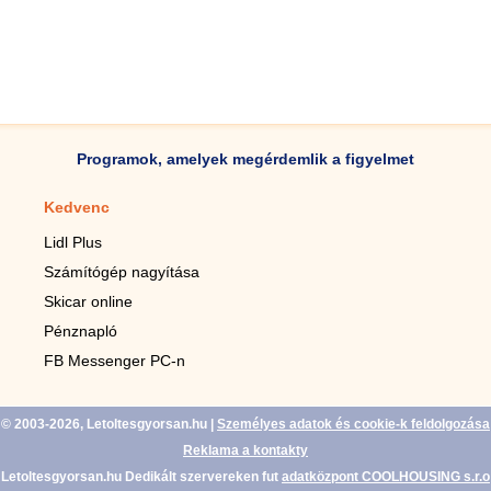
Programok, amelyek megérdemlik a figyelmet
Kedvenc
Mobilalkalmazások
Lidl Plus
Lépésszámláló mobilhoz
Számítógép nagyítása
Mobil-nagyító
Skicar online
TV távirányító
Pénznapló
Élő háttérképek mobilra
FB Messenger PC-n
Marias mobilhoz
© 2003-2026, Letoltesgyorsan.hu
|
Személyes adatok és cookie-k feldolgozása
Reklama a kontakty
Letoltesgyorsan.hu Dedikált szervereken fut
adatközpont COOLHOUSING s.r.o