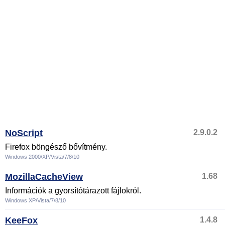
NoScript
2.9.0.2
Firefox böngésző bővítmény.
Windows 2000/XP/Vista/7/8/10
MozillaCacheView
1.68
Információk a gyorsítótárazott fájlokról.
Windows XP/Vista/7/8/10
KeeFox
1.4.8