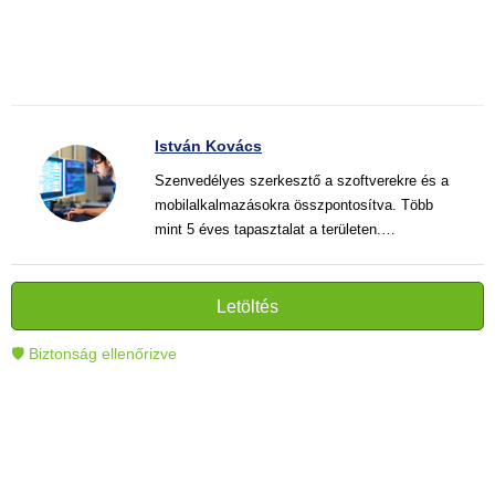
István Kovács
Szenvedélyes szerkesztő a szoftverekre és a
mobilalkalmazásokra összpontosítva. Több
mint 5 éves tapasztalat a területen.
Vélemények, útmutatók és hírek írása. Világos
és informatív szövegek alkotója, amelyek
segítik az olvasókat a modern technológia jobb
Letöltés
megértésében és használatában.
🛡 Biztonság ellenőrizve