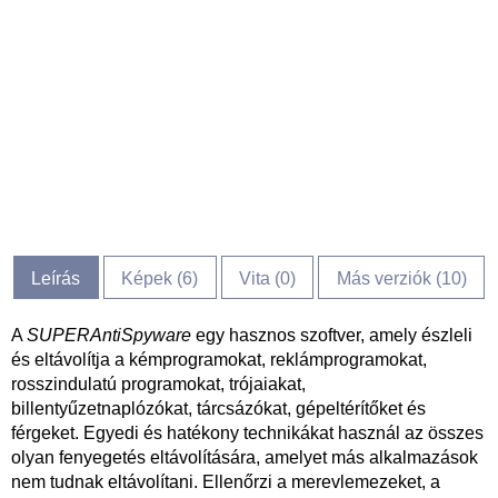
Leírás
Képek (
6
)
Vita (
0
)
Más verziók (10)
A
SUPERAntiSpyware
egy hasznos szoftver, amely észleli
és eltávolítja a kémprogramokat, reklámprogramokat,
rosszindulatú programokat, trójaiakat,
billentyűzetnaplózókat, tárcsázókat, gépeltérítőket és
férgeket. Egyedi és hatékony technikákat használ az összes
olyan fenyegetés eltávolítására, amelyet más alkalmazások
nem tudnak eltávolítani. Ellenőrzi a merevlemezeket, a