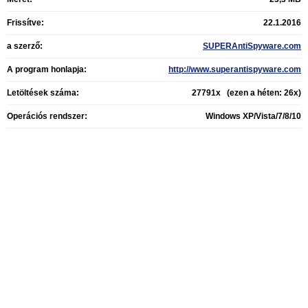
Frissítve:
22.1.2016
a szerző:
SUPERAntiSpyware.com
A program honlapja:
http://www.superantispyware.com
Letöltések száma:
27791x (ezen a héten: 26x)
Operációs rendszer:
Windows XP/Vista/7/8/10