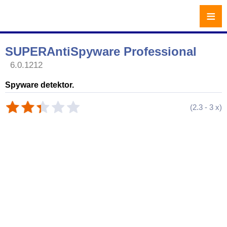
≡
SUPERAntiSpyware Professional
6.0.1212
Spyware detektor.
(
2.3
-
3
x)