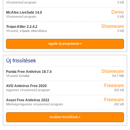
Víruskereső program
0 kB
1.0.0
Demo
McAfee LiveSafe 14.0
Víruskereső program
0 kB
Shareware
Trojan Killer 2.2.4.2
Vírusirtó, trójaiak eltávolítása
0 kB
egyéb új programok »
Új frissítések
Shareware
Panda Free Antivirus 18.7.4
Vírusirtó tűzfallal
64,7 MB
Freeware
AVG Antivirus Free 2020
Ingyenes víruskereső program
262 kB
Freeware
Avast Free Antivirus 2022
Minőségi ingyenes víruskereső program
262 kB
további frissítések »