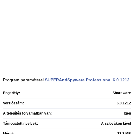
Program paraméterei
SUPERAntiSpyware Professional
6.0.1212
Engedély:
Shareware
Verziószám:
6.0.1212
A telepítés folyamatban van:
Igen
Támogatott nyelvek:
A szlovákon kívül
Méret:
23,3 MB