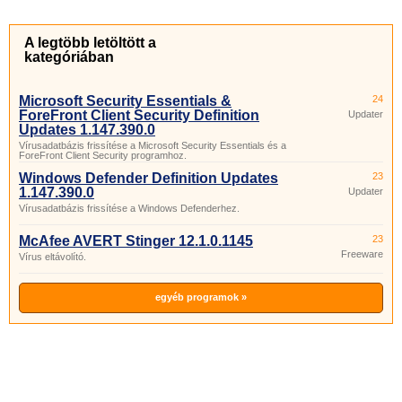
A legtöbb letöltött a
kategóriában
Microsoft Security Essentials &
24
ForeFront Client Security Definition
Updater
Updates 1.147.390.0
Vírusadatbázis frissítése a Microsoft Security Essentials és a
ForeFront Client Security programhoz.
Windows Defender Definition Updates
23
1.147.390.0
Updater
Vírusadatbázis frissítése a Windows Defenderhez.
McAfee AVERT Stinger 12.1.0.1145
23
Freeware
Vírus eltávolító.
egyéb programok »