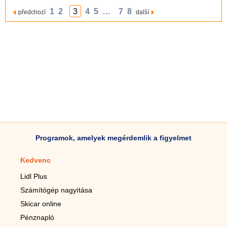
1
2
3
4
5
…
7
8
předchozí
další
Programok, amelyek megérdemlik a figyelmet
Kedvenc
Mobilalkalmazások
Lidl Plus
Lépésszámláló mobilhoz
Számítógép nagyítása
Mobil-nagyító
Skicar online
TV távirányító
Pénznapló
Élő háttérképek mobilra