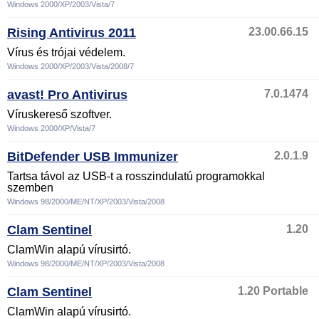
Windows 2000/XP/2003/Vista/7
Rising Antivirus 2011
23.00.66.15
Vírus és trójai védelem.
Windows 2000/XP/2003/Vista/2008/7
avast! Pro Antivirus
7.0.1474
Víruskereső szoftver.
Windows 2000/XP/Vista/7
BitDefender USB Immunizer
2.0.1.9
Tartsa távol az USB-t a rosszindulatú programokkal
szemben
Windows 98/2000/ME/NT/XP/2003/Vista/2008
Clam Sentinel
1.20
ClamWin alapú vírusirtó.
Windows 98/2000/ME/NT/XP/2003/Vista/2008
Clam Sentinel
1.20 Portable
ClamWin alapú vírusirtó.