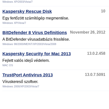
Windows XP/2003/Vista/7
Kaspersky Rescue Disk
10
Egy fertőzött számítógép megmentése.
Windows XP/Vista/7
BitDefender 8 Virus Definitions
November 26, 2012
A BitDefender vírusadatbázis frissítése.
Windows 98/2000/ME/NT/XP/2003/Vista/2008
Kaspersky Security for Mac 2013
13.0.2.458
Fejlett valós idejű védelem.
MAC OS
TrustPort Antivirus 2013
13.0.7.5091
Víruskereső szoftver.
Windows 2000/XP/2003/Vista/7