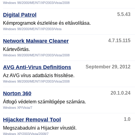
Windows 98/2000/ME/NT/XP/2003/Vista/2008
Digital Patrol
5.5.43
Kémprogramok észlelése és eltávolítása.
Windows 98/2000/ME/NT/XP/2003/Vista
Network Malware Cleaner
4.7.15.115
Kártevőirtás.
Windows 98/2000/ME/NT/XP/2003/Vista/2008
AVG Anti-Virus Definitions
September 29, 2012
Az AVG vírus adatbázis frissítése.
Windows 98/2000/ME/NT/XP/2003/Vista/2008
Norton 360
20.1.0.24
Átfogó védelem számítógépe számára.
Windows XP/Vista/7
Hijacker Removal Tool
1.0
Megszabadulni a Hijacker vírustól.
Windows XP/2003/Vista/2008/7