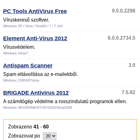
PC Tools AntiVirus Free
9.0.0.2298
Víruskereső szoftver.
Windows XP / Vista / Vista64 / 7 / 7 x64
Element Anti-Virus 2012
6.0.0.2734.5
Vírusvédelem.
Windows Vista/7
Antispam Scanner
3.0
Spam eltávolítása az e-mailekből.
Windows 2000/XP/Vista
BRIGADE Antivirus 2012
7.5.82
A számítógép védelme a rosszindulatú programok ellen.
Windows 98/2000/ME/NT/XP/2003/Vista/2008
Zobrazeno
41
-
60
Zobrazovat po