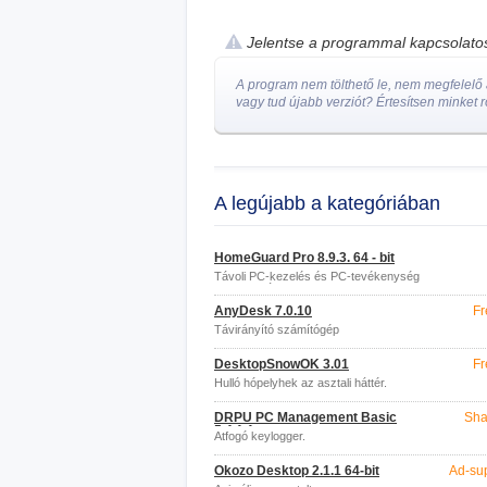
Jelentse a programmal kapcsolat
A program nem tölthető le, nem megfelelő a
vagy tud újabb verziót? Értesítsen minket r
A legújabb a kategóriában
HomeGuard Pro 8.9.3. 64 - bit
Távoli PC-kezelés és PC-tevékenység
monitorozása
AnyDesk 7.0.10
Fr
Távirányító számítógép
DesktopSnowOK 3.01
Fr
Hulló hópelyhek az asztali háttér.
DRPU PC Management Basic
Sha
5.4.1.1
Átfogó keylogger.
Okozo Desktop 2.1.1 64-bit
Ad-su