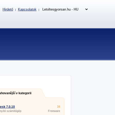
Hirdető
Kapcsolatok
|
|
ahovanější v kategorii
esk 7.0.10
16
nyító számítógép
Freeware