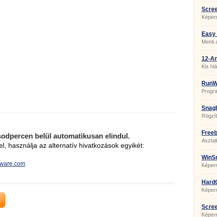
Scree
Képern
Easy 
Menti 
12-An
Kis hi
RunW
Progra
paramé
SnagI
Rögzít
Freeb
sodpercen belül automatikusan elindul.
Asztal
el, használja az alternatív hivatkozások egyikét:
WinSn
reware.com
Képern
HardC
Képern
Scree
Képer