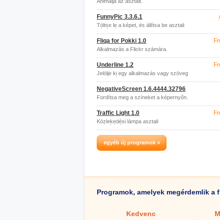
Animálja az asztalt.
FunnyPic 3.3.6.1
Töltse le a képet, és állítsa be asztali
háttérként.
Fliqa for Pokki 1.0
Fr
Alkalmazás a Flickr számára.
Underline 1.2
Fr
Jelölje ki egy alkalmazás vagy szöveg
egyes részeit.
NegativeScreen 1.6.4444.32796
Fordítsa meg a színeket a képernyőn.
Traffic Light 1.0
Fr
Közlekedési lámpa asztali
számítógéphez.
egyéb új programok »
Programok, amelyek megérdemlik a f
Kedvenc
M