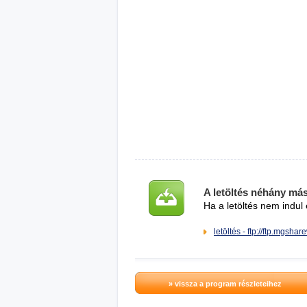
A letöltés néhány má
Ha a letöltés nem indul 
letöltés - ftp://ftp.mgsha
» vissza a program részleteihez