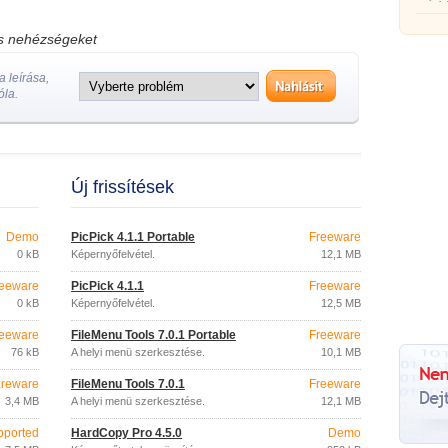
rögzít
os nehézségeket
 leírása,
óla.
Új frissítések
Demo
PicPick 4.1.1 Portable
Freeware
0 kB
Képernyőfelvétel.
12,1 MB
eeware
PicPick 4.1.1
Freeware
0 kB
Képernyőfelvétel.
12,5 MB
eeware
FileMenu Tools 7.0.1 Portable
Freeware
76 kB
A helyi menü szerkesztése.
10,1 MB
reware
FileMenu Tools 7.0.1
Freeware
3,4 MB
A helyi menü szerkesztése.
12,1 MB
pported
HardCopy Pro 4.5.0
Demo