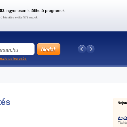
882
ingyenesen letölthető programok
só frissítés előtte 579 napok
szletes keresés
tés
Nejst
AnyD
Távirá