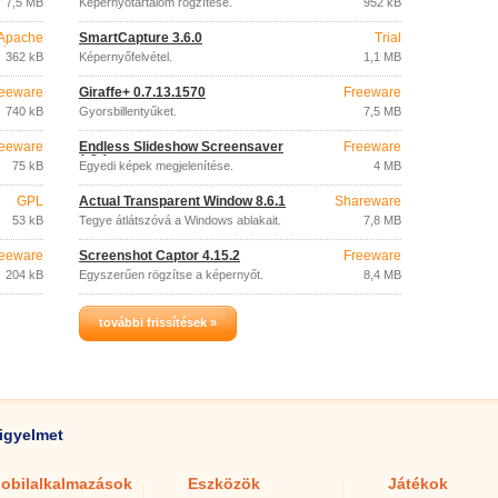
7,5 MB
Képernyőtartalom rögzítése.
952 kB
Apache
SmartCapture 3.6.0
Trial
License
362 kB
Képernyőfelvétel.
1,1 MB
eeware
Giraffe+ 0.7.13.1570
Freeware
740 kB
Gyorsbillentyűket.
7,5 MB
eeware
Endless Slideshow Screensaver
Freeware
1.8.1
75 kB
Egyedi képek megjelenítése.
4 MB
GPL
Actual Transparent Window 8.6.1
Shareware
53 kB
Tegye átlátszóvá a Windows ablakait.
7,8 MB
eeware
Screenshot Captor 4.15.2
Freeware
204 kB
Egyszerűen rögzítse a képernyőt.
8,4 MB
további frissítések »
igyelmet
obilalkalmazások
Eszközök
Játékok