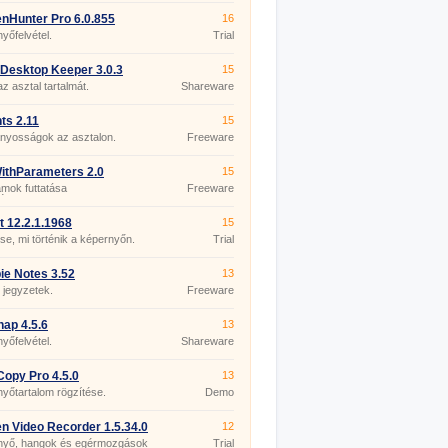
nHunter Pro 6.0.855
16
yőfelvétel.
Trial
Desktop Keeper 3.0.3
15
az asztal tartalmát.
Shareware
ts 2.11
15
ányosságok az asztalon.
Freeware
ithParameters 2.0
15
mok futtatása
Freeware
terekkel.
t 12.2.1.1968
15
se, mi történik a képernyőn.
Trial
ie Notes 3.52
13
i jegyzetek.
Freeware
ap 4.5.6
13
yőfelvétel.
Shareware
opy Pro 4.5.0
13
yőtartalom rögzítése.
Demo
n Video Recorder 1.5.34.0
12
nyő, hangok és egérmozgások
Trial