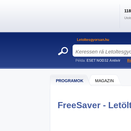
11
Utol
Letoltesgyorsan.hu
Példa:
ESET NOD32 Antivir
Ré
PROGRAMOK
MAGAZIN
FreeSaver - Letöl