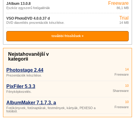
Freeware
JAlbum 13.0.8
Eszköz egyszerű fotógalériák
86,1 MB
létrehozásához az interneten.
Trial
VSO PhotoDVD 4.0.0.37 d
DVD diavetítés prezentációk készítése.
14 MB
további frissítések »
Nejstahovanější v
kategorii
Photostage 2.44
14
Freeware
Prezentációk készítése.
PixFiler 5.3.3
10
Shareware
Fényképkezelés.
AlbumMaker 7.1.7.3. a
10
Freeware
Fotókönyvek, fotónaptárak, festmények, kártyák, PEXESO a
fotóiból.