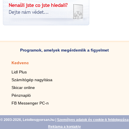
Programok, amelyek megérdemlik a figyelmet
Kedvenc
Mobilalkalmazások
Lidl Plus
Lépésszámláló mobilhoz
Számítógép nagyítása
Mobil-nagyító
Skicar online
TV távirányító
Pénznapló
Élő háttérképek mobilra
FB Messenger PC-n
Marias mobilhoz
© 2003-2026, Letoltesgyorsan.hu
|
Személyes adatok és cookie-k feldolgozása
Reklama a kontakty