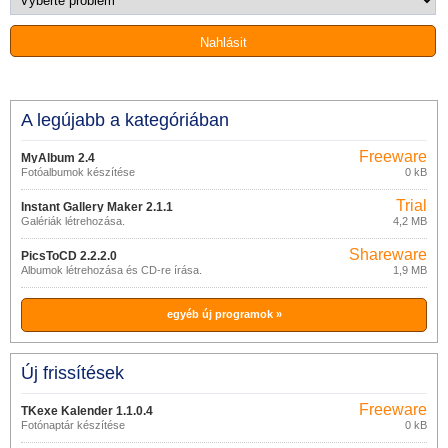
A legújabb a kategóriában
Freeware
MyAlbum 2.4
Fotóalbumok készítése
0 kB
Trial
Instant Gallery Maker 2.1.1
Galériák létrehozása.
4,2 MB
Shareware
PicsToCD 2.2.2.0
Albumok létrehozása és CD-re írása.
1,9 MB
egyéb új programok »
Új frissítések
Freeware
TKexe Kalender 1.1.0.4
Fotónaptár készítése
0 kB