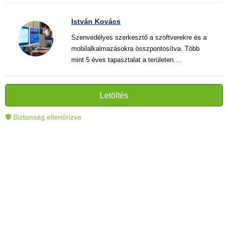
István Kovács
Szenvedélyes szerkesztő a szoftverekre és a
mobilalkalmazásokra összpontosítva. Több
mint 5 éves tapasztalat a területen.
Vélemények, útmutatók és hírek írása. Világos
és informatív szövegek alkotója, amelyek
segítik az olvasókat a modern technológia jobb
Letöltés
megértésében és használatában.
🛡 Biztonság ellenőrizve