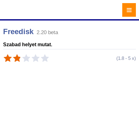
≡
Freedisk
2.20 beta
Szabad helyet mutat.
(
1.8
-
5
x)