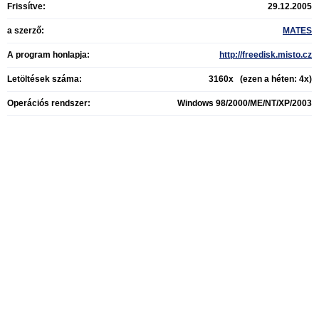
Frissítve:
29.12.2005
a szerző:
MATES
A program honlapja:
http://freedisk.misto.cz
Letöltések száma:
3160x (ezen a héten: 4x)
Operációs rendszer:
Windows 98/2000/ME/NT/XP/2003