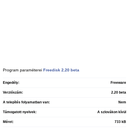
Program paraméterei
Freedisk
2.20 beta
Engedély:
Freeware
Verziószám:
2.20 beta
A telepítés folyamatban van:
Nem
Támogatott nyelvek:
A szlovákon kívül
Méret:
733 kB