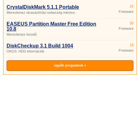
CrystalDiskMark 5.1.1 Portable
23
Freeware
Merevlemez olvasási/írási sebesség mérése.
EASEUS Partition Master Free Edition
20
10.8
Freeware
Merevlemez-kezelő.
DiskCheckup 3.1 Build 1004
19
Freeware
OKOS. HDD információk.
egyéb programok »