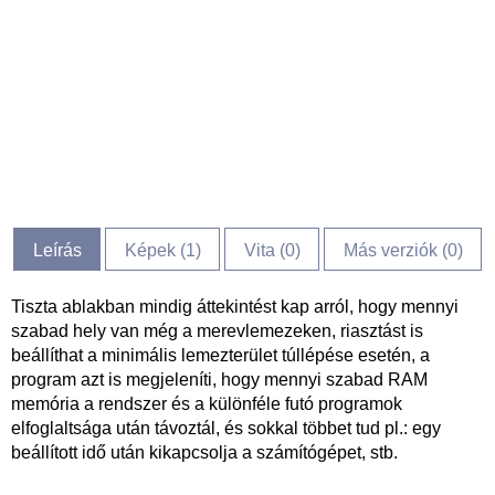
Leírás
Képek (
1
)
Vita (
0
)
Más verziók (0)
Tiszta ablakban mindig áttekintést kap arról, hogy mennyi
szabad hely van még a merevlemezeken, riasztást is
beállíthat a minimális lemezterület túllépése esetén, a
program azt is megjeleníti, hogy mennyi szabad RAM
memória a rendszer és a különféle futó programok
elfoglaltsága után távoztál, és sokkal többet tud pl.: egy
beállított idő után kikapcsolja a számítógépet, stb.