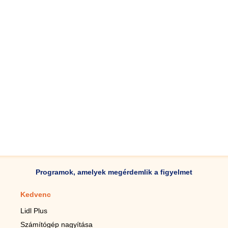
Programok, amelyek megérdemlik a figyelmet
Kedvenc
Mobilalkalmazások
Lidl Plus
Lépésszámláló mobilhoz
Számítógép nagyítása
Mobil-nagyító