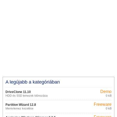
A legújabb a kategóriában
Demo
DriveClone 11.10
HDD és SSD lemezek klónozása
0 kB
Freeware
Partition Wizard 12.8
Merevlemez kezelése
0 kB