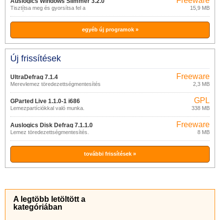
Freeware
Auslogics Windows Slimmer 3.2.0
Tisztítsa meg és gyorsítsa fel a
15,9 MB
nyerőrendszert
egyéb új programok »
Új frissítések
Freeware
UltraDefrag 7.1.4
Merevlemez töredezettségmentesítés
2,3 MB
GPL
GParted Live 1.1.0-1 i686
Lemezpartíciókkal való munka.
338 MB
Freeware
Auslogics Disk Defrag 7.1.1.0
Lemez töredezettségmentesítés.
8 MB
további frissítések »
A legtöbb letöltött a
kategóriában