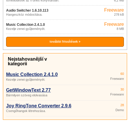
Ismétlődések az iTunes könyvtárban.
6,2 MB
Freeware
Audio Switcher 1.6.10.113
Hangeszköz módosítása.
278 kB
Freeware
Music Collection 2.4.1.0
Kezelje zenei gyűjteményét.
8 MB
további frissítések »
Nejstahovanější v
kategorii
Music Collection 2.4.1.0
60
Freeware
Kezelje zenei gyűjteményét.
GetWindowText 2.77
30
Freeware
Bármilyen szöveg elolvasása
Joy RingTone Converter 2.9.6
28
Demo
Csengőhangok létrehozása.