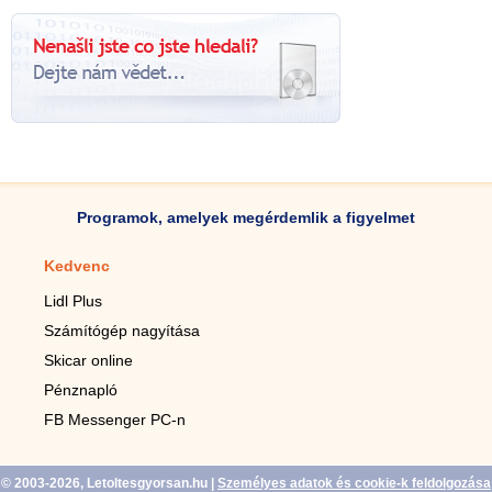
Programok, amelyek megérdemlik a figyelmet
Kedvenc
Mobilalkalmazások
Lidl Plus
Lépésszámláló mobilhoz
Számítógép nagyítása
Mobil-nagyító
Skicar online
TV távirányító
Pénznapló
Élő háttérképek mobilra
FB Messenger PC-n
Marias mobilhoz
© 2003-2026, Letoltesgyorsan.hu
|
Személyes adatok és cookie-k feldolgozása