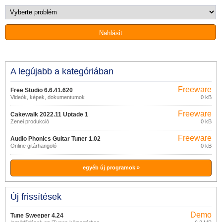
A legújabb a kategóriában
Freeware
Free Studio 6.6.41.620
Videók, képek, dokumentumok
0 kB
szerkesztése
Freeware
Cakewalk 2022.11 Uptade 1
Zenei produkció
0 kB
Freeware
Audio Phonics Guitar Tuner 1.02
Online gitárhangoló
0 kB
egyéb új programok »
Új frissítések
Demo
Tune Sweeper 4.24