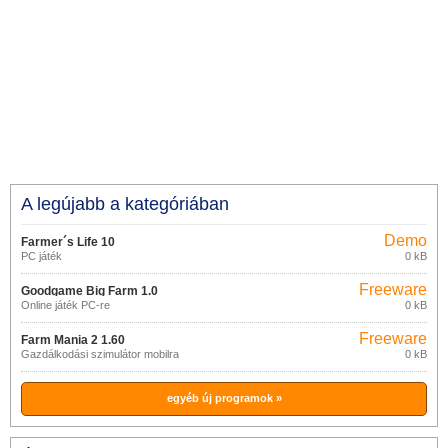
A legújabb a kategóriában
Demo
Farmer´s Life 10
PC játék
0 kB
Freeware
Goodgame Big Farm 1.0
Online játék PC-re
0 kB
Freeware
Farm Mania 2 1.60
Gazdálkodási szimulátor mobilra
0 kB
egyéb új programok »