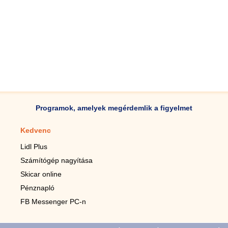
Programok, amelyek megérdemlik a figyelmet
Kedvenc
Mobilalkalmazások
Lidl Plus
Lépésszámláló mobilhoz
Számítógép nagyítása
Mobil-nagyító
Skicar online
TV távirányító
Pénznapló
Élő háttérképek mobilra
FB Messenger PC-n
Marias mobilhoz