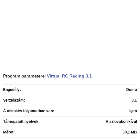
Program paraméterei
Virtual RC Racing
3.1
Engedély:
Demo
Verziószám:
3.1
A telepítés folyamatban van:
Igen
Támogatott nyelvek:
A szlovákon kívül
Méret:
30,1 MB