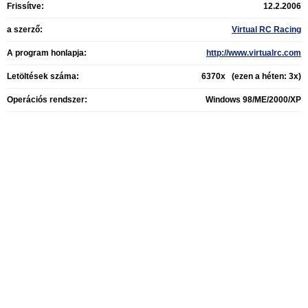
Frissítve:
12.2.2006
a szerző:
Virtual RC Racing
A program honlapja:
http://www.virtualrc.com
Letöltések száma:
6370x (ezen a héten: 3x)
Operációs rendszer:
Windows 98/ME/2000/XP