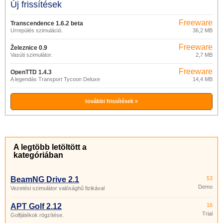
Új frissítések
Freeware
Transcendence 1.6.2 beta
Űrrepülés szimuláció.
36,2 MB
Freeware
Železnice 0.9
Vasúti szimulátor.
2,7 MB
Freeware
OpenTTD 1.4.3
A legendás Transport Tycoon Deluxe
14,4 MB
játék sok fejlesztéssel.
további frissítések »
A legtöbb letöltött a
kategóriában
BeamNG Drive 2.1
53
Demo
Vezetési szimulátor valósághű fizikával
APT Golf 2.12
16
Trial
Golfjátékok rögzítése.