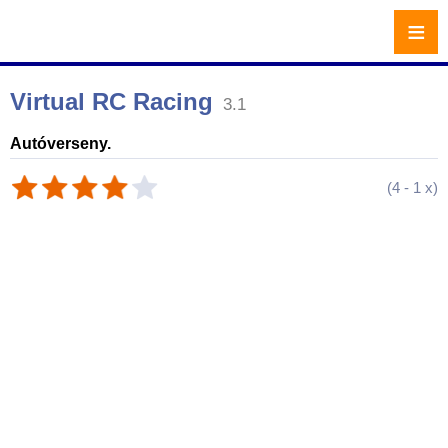
≡
Virtual RC Racing
3.1
Autóverseny.
(
4
-
1
x)