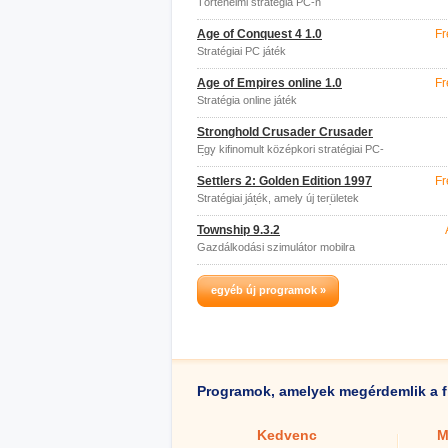
Történelmi stratégia PC-n
Age of Conquest 4 1.0
Fr
Stratégiai PC játék
Age of Empires online 1.0
Fr
Stratégia online játék
Stronghold Crusader Crusader
Egy kifinomult középkori stratégiai PC-
játék
Settlers 2: Golden Edition 1997
Fr
Stratégiai játék, amely új területek
letelepedésére összpontosít
Township 9.3.2
Gazdálkodási szimulátor mobilra
egyéb új programok »
Programok, amelyek megérdemlik a f
Kedvenc
M