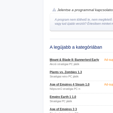
Jelentse a programmal kapcsolat
A program nem tölthető le, nem megfelelő a
vagy tud újabb verziót? Értesítsen minket r
A legújabb a kategóriában
Mount & Blade II: Bannerlord Early
Ad-su
Access
Akció stratégiai PC játék
Plants vs. Zombies 1.3
Stratégiai retro PC játék
Age of Empires 4 Steam 1.0
Ad-su
Népszerű stratégia PC-n
Empire Earth 1 1.0
Stratégiai PC játék
Age of Empires 3 3