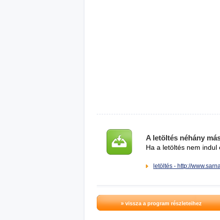
A letöltés néhány má
Ha a letöltés nem indul 
letöltés - http://www.sarn
» vissza a program részleteihez