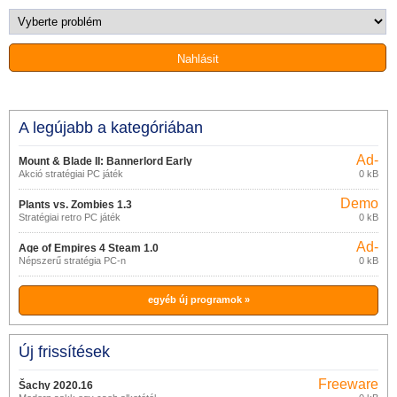
A legújabb a kategóriában
Ad-
Mount & Blade II: Bannerlord Early
supported
Akció stratégiai PC játék
0 kB
Access
Demo
Plants vs. Zombies 1.3
Stratégiai retro PC játék
0 kB
Ad-
Age of Empires 4 Steam 1.0
supported
Népszerű stratégia PC-n
0 kB
egyéb új programok »
Új frissítések
Freeware
Šachy 2020.16