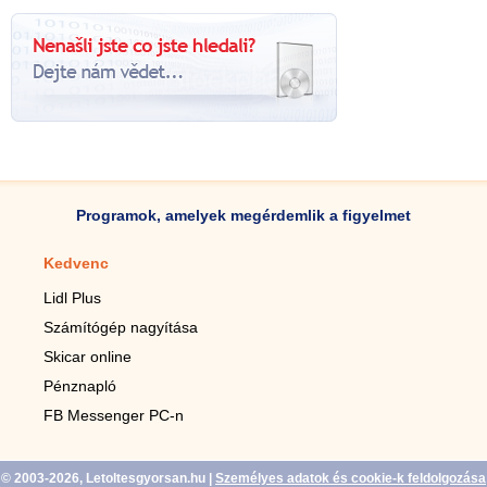
Programok, amelyek megérdemlik a figyelmet
Kedvenc
Mobilalkalmazások
Lidl Plus
Lépésszámláló mobilhoz
Számítógép nagyítása
Mobil-nagyító
Skicar online
TV távirányító
Pénznapló
Élő háttérképek mobilra
FB Messenger PC-n
Marias mobilhoz
© 2003-2026, Letoltesgyorsan.hu
|
Személyes adatok és cookie-k feldolgozása