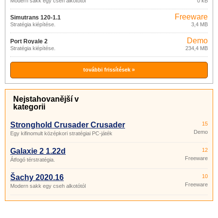
Modern sakk egy cseh alkotótól
0 kB
Freeware
Simutrans 120-1.1
Stratégia kiépítése.
3,4 MB
Demo
Port Royale 2
Stratégia kiépítése.
234,4 MB
további frissítések »
Nejstahovanější v
kategorii
Stronghold Crusader Crusader
15
Demo
Egy kifinomult középkori stratégiai PC-játék
Galaxie 2 1.22d
12
Freeware
Átfogó térstratégia.
Šachy 2020.16
10
Freeware
Modern sakk egy cseh alkotótól